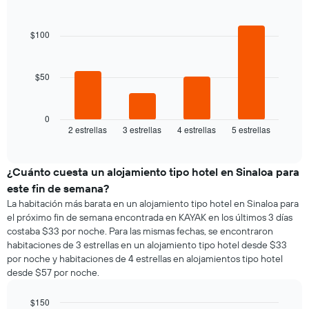
la
Bar
promedio
Chart
semana
graphic.
chart
de
El
with
$100
una
4
gráfico
habitación
bars.
muestra
1
$50
El
eje
siguiente
X
gráfico
que
muestra
0
indica
2 estrellas
3 estrellas
4 estrellas
5 estrellas
el
End
los
of
precio
días
interactive
promedio
chart
de
de
¿Cuánto cuesta un alojamiento tipo hotel en Sinaloa para
la
una
semana.
este fin de semana?
habitación
El
La habitación más barata en un alojamiento tipo hotel en Sinaloa para
para
gráfico
el próximo fin de semana encontrada en KAYAK en los últimos 3 días
esta
muestra
costaba $33 por noche. Para las mismas fechas, se encontraron
noche,
1
habitaciones de 3 estrellas en un alojamiento tipo hotel desde $33
calculado
eje
por noche y habitaciones de 4 estrellas en alojamientos tipo hotel
a
Y
desde $57 por noche.
partir
que
de
indica
los
$150
el