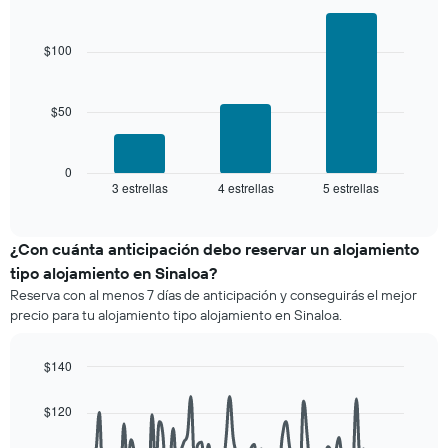
últimos
Bar
precio
Chart
3 días
graphic.
chart
promedio
with
y
$100
de
3
agrupado
una
bars.
por
habitación
número
$50
El
de
siguiente
estrellas
gráfico
El
muestra
0
gráfico
3 estrellas
4 estrellas
5 estrellas
el
End
muestra
of
precio
interactive
1
promedio
chart
eje
de
¿Con cuánta anticipación debo reservar un alojamiento
X
una
tipo alojamiento en Sinaloa?
que
habitación
indica
Reserva con al menos 7 días de anticipación y conseguirás el mejor
para
las
precio para tu alojamiento tipo alojamiento en Sinaloa.
este
categorías
fin
de
de
$140
los
semana,
hoteles
Line
Chart
calculado
graphic.
chart
por
$120
a
with
estrellas.
90
partir
El