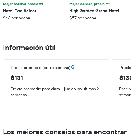
de
Mejor calidad-precio #1
Mejor calidad-precio #2
indica
los
el
Hotel Two Select
High Garden Grand Hotel
últimos
precio
$46 por noche
$57 por noche
3 días.
promedio
de
una
habitación
Información útil
Precio promedio (entre semana)
Precio 
$131
$139
Precio promedio para
dom - jue
en las últimas 2
Precio 
semanas.
semana
Los mejores consejos para encontrar