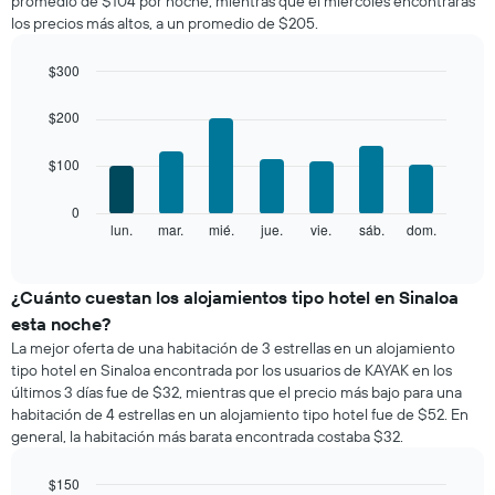
promedio de $104 por noche; mientras que el miércoles encontrarás
una
los precios más altos, a un promedio de $205.
habitación
por
mes
$300
El
Bar
Chart
gráfico
graphic.
chart
$200
with
muestra
7
1
$100
bars.
eje
X
El
0
que
siguiente
lun.
mar.
mié.
jue.
vie.
sáb.
dom.
End
indica
of
gráfico
los
interactive
muestra
chart
meses.
el
¿Cuánto cuestan los alojamientos tipo hotel en Sinaloa
El
precio
gráfico
esta noche?
promedio
muestra
La mejor oferta de una habitación de 3 estrellas en un alojamiento
de
1
tipo hotel en Sinaloa encontrada por los usuarios de KAYAK en los
una
eje
últimos 3 días fue de $32, mientras que el precio más bajo para una
habitación
Y
habitación de 4 estrellas en un alojamiento tipo hotel fue de $52. En
por
que
general, la habitación más barata encontrada costaba $32.
cada
indica
día
el
de
$150
precio