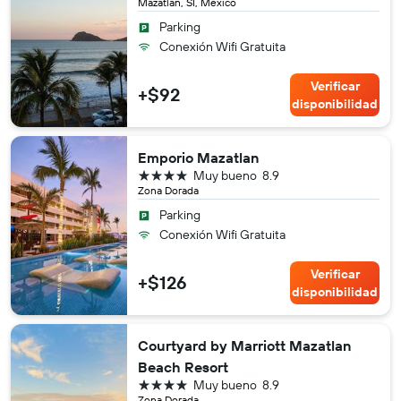
Mazatlán, SI, México
Parking
Conexión Wifi Gratuita
Verificar
+$92
disponibilidad
Emporio Mazatlan
4 estrellas
Muy bueno
8.9
Zona Dorada
Parking
Conexión Wifi Gratuita
Verificar
+$126
disponibilidad
Courtyard by Marriott Mazatlan
Beach Resort
4 estrellas
Muy bueno
8.9
Zona Dorada