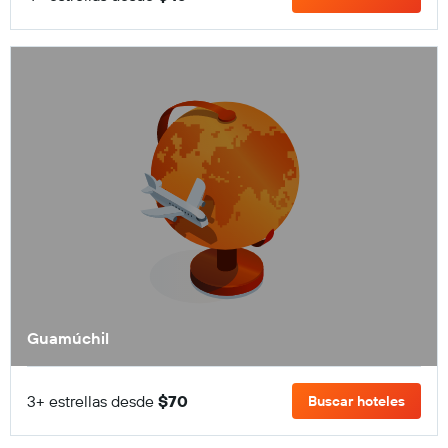
Guamúchil
3+ estrellas desde
$70
Buscar hoteles