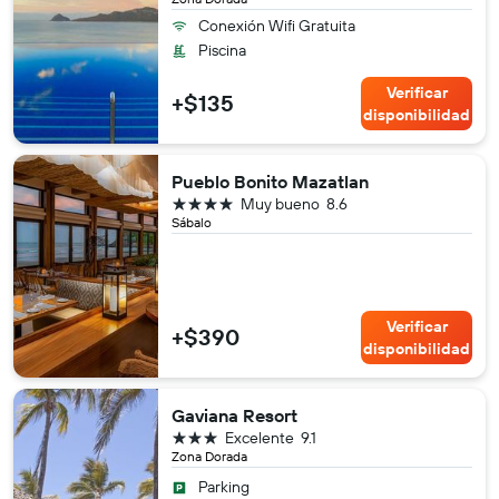
Conexión Wifi Gratuita
Piscina
Verificar
+$135
disponibilidad
Pueblo Bonito Mazatlan
4 estrellas
Muy bueno
8.6
Sábalo
Verificar
+$390
disponibilidad
Gaviana Resort
3 estrellas
Excelente
9.1
Zona Dorada
Parking