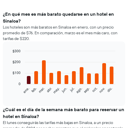
¿En qué mes es más barato quedarse en un hotel en
Sinaloa?
Los hoteles son más baratos en Sinaloa en enero, con un precio
promedio de $76. En comparación, marzo es el mes más caro, con
tarifas de $220.
$300
Bar
Chart
graphic.
$200
chart
with
12
$100
bars.
0
El
feb.
may.
ago.
nov.
ene.
abr.
jul.
oct.
mar.
jun.
sep.
dic.
siguiente
End
of
gráfico
interactive
muestra
chart
el
¿Cuál es el día de la semana más barato para reservar un
precio
hotel en Sinaloa?
promedio
El lunes conseguirás las tarifas más bajas en Sinaloa, a un precio
de