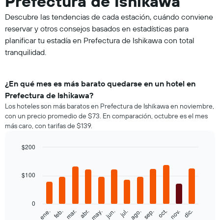
Prefectura de Ishikawa
Descubre las tendencias de cada estación, cuándo conviene
reservar y otros consejos basados en estadísticas para
planificar tu estadía en Prefectura de Ishikawa con total
tranquilidad.
¿En qué mes es más barato quedarse en un hotel en
Prefectura de Ishikawa?
Los hoteles son más baratos en Prefectura de Ishikawa en noviembre,
con un precio promedio de $73. En comparación, octubre es el mes
más caro, con tarifas de $139.
$200
Bar
Chart
graphic.
chart
with
$100
12
bars.
0
El
feb.
may.
ago.
nov.
ene.
abr.
jul.
oct.
mar.
jun.
sep.
dic.
siguiente
End