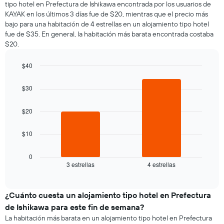
1
tipo hotel en Prefectura de Ishikawa encontrada por los usuarios de
una
eje
KAYAK en los últimos 3 días fue de $20, mientras que el precio más
habitación
Y
bajo para una habitación de 4 estrellas en un alojamiento tipo hotel
por
que
fue de $35. En general, la habitación más barata encontrada costaba
cada
indica
$20.
día
el
de
precio
la
$40
promedio
semana
Bar
de
Chart
El
graphic.
chart
una
$30
gráfico
with
habitación
2
muestra
bars.
1
$20
eje
El
X
$10
siguiente
que
gráfico
indica
muestra
0
los
3 estrellas
4 estrellas
el
End
días
of
precio
de
interactive
promedio
chart
la
de
¿Cuánto cuesta un alojamiento tipo hotel en Prefectura
semana.
una
El
de Ishikawa para este fin de semana?
habitación
gráfico
La habitación más barata en un alojamiento tipo hotel en Prefectura
para