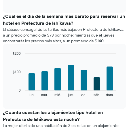
of
gráfico
interactive
muestra
chart
el
¿Cuál es el día de la semana más barato para reservar un
precio
hotel en Prefectura de Ishikawa?
promedio
El sábado conseguirás las tarifas más bajas en Prefectura de Ishikawa,
de
a un precio promedio de $73 por noche; mientras que el jueves
una
encontrarás los precios más altos, a un promedio de $140.
habitación
por
mes
$200
El
Bar
Chart
gráfico
graphic.
chart
with
muestra
$100
7
1
bars.
eje
X
El
0
que
siguiente
lun.
mar.
mié.
jue.
vie.
sáb.
dom.
End
indica
of
gráfico
los
interactive
muestra
chart
meses.
el
¿Cuánto cuestan los alojamientos tipo hotel en
El
precio
gráfico
Prefectura de Ishikawa esta noche?
promedio
muestra
La mejor oferta de una habitación de 3 estrellas en un alojamiento
de