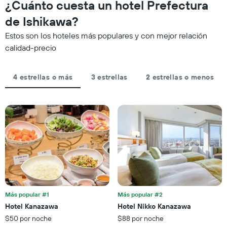
¿Cuánto cuesta un hotel Prefectura
que
calculado
se
indica
a
acerca
de Ishikawa?
las
partir
la
categorías
Estos son los hoteles más populares y con mejor relación
de
fecha
de
los
de
calidad-precio
los
últimos
la
hoteles
3 días
estadía
por
El
4 estrellas o más
3 estrellas
2 estrellas o menos
estrellas.
gráfico
El
muestra
gráfico
1
muestra
eje
1
X
eje
que
X
indica
que
la
indica
cantidad
el
de
precio
días
promedio
que
de
Más popular #1
Más popular #2
faltan
una
Hotel Kanazawa
Hotel Nikko Kanazawa
para
habitación
$50 por noche
$88 por noche
la
para