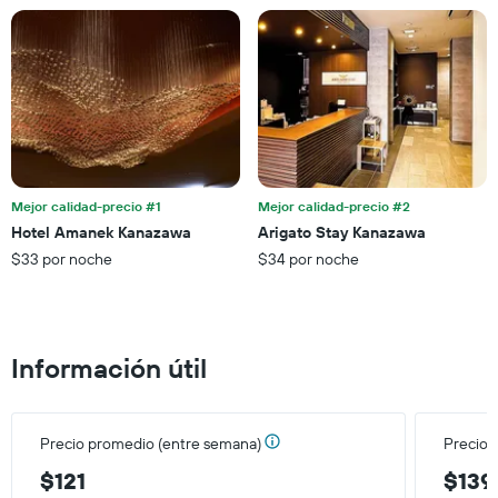
estadía
este
El
fin
gráfico
de
muestra
semana,
1
calculado
eje
a
Y
partir
que
de
indica
los
el
últimos
Mejor calidad-precio #1
Mejor calidad-precio #2
precio
3 días.
Hotel Amanek Kanazawa
Arigato Stay Kanazawa
promedio
$33 por noche
$34 por noche
de
una
habitación
Información útil
Precio promedio (entre semana)
Precio 
$121
$139