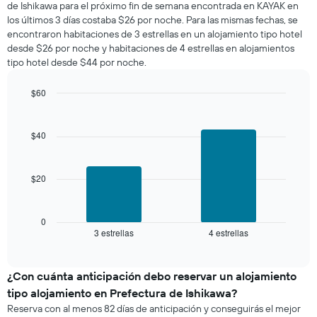
muestra
de Ishikawa para el próximo fin de semana encontrada en KAYAK en
esta
1
los últimos 3 días costaba $26 por noche. Para las mismas fechas, se
noche,
eje
encontraron habitaciones de 3 estrellas en un alojamiento tipo hotel
calculado
Y
desde $26 por noche y habitaciones de 4 estrellas en alojamientos
a
que
tipo hotel desde $44 por noche.
partir
indica
de
el
los
$60
precio
últimos
Bar
promedio
Chart
3 días
graphic.
chart
de
with
y
$40
una
2
agrupado
habitación
bars.
por
número
$20
El
de
siguiente
estrellas
gráfico
El
muestra
0
gráfico
3 estrellas
4 estrellas
el
End
muestra
of
precio
interactive
1
promedio
chart
eje
de
¿Con cuánta anticipación debo reservar un alojamiento
X
una
tipo alojamiento en Prefectura de Ishikawa?
que
habitación
indica
Reserva con al menos 82 días de anticipación y conseguirás el mejor
para