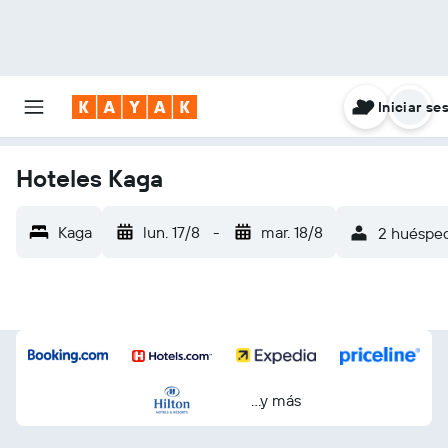
Iniciar se
Hoteles Kaga
Kaga
lun. 17/8
-
mar. 18/8
2 huésped
...y más