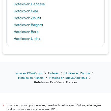
Hoteles en Hendaya
Hoteles en Sara
Hoteles en Ziburu
Hoteles en Baigorri
Hoteles en Bera
Hoteles en Urdax
Hoteles en Itsasu
Hoteles en Donapaleu
Hoteles en Donazaharre
Hoteles en Bidarte
Hoteles en Urruña
www.es.KAYAK.com
Hoteles
Hoteles en Europa
Hoteles en Francia
Hoteles en Nueva Aquitania
Hoteles en Azkaine
Hoteles en País Vasco Francés
Hoteles en Kanbo
Hoteles en Senpere
Hoteles en Ezpeleta
Los precios son por persona, para los boletos electrónicos, e incluyen
*
Hoteles en Getaria
todos los impuestos y tasas en USD.