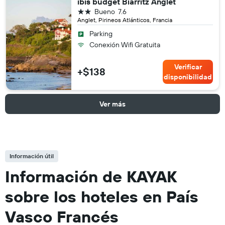
ibis budget Biarritz Anglet
2 estrellas
Bueno
7.6
Anglet, Pirineos Atlánticos, Francia
Parking
Conexión Wifi Gratuita
Verificar
+$138
disponibilidad
Ver más
Información útil
Información de KAYAK
sobre los hoteles en País
Vasco Francés