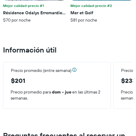
eje
Mejor calidad-precio #1
Mejor calidad-precio #2
X
Résidence Odalys Erromardie Plage
Mer et Golf
que
$70 por noche
$81 por noche
indica
el
precio
promedio
de
Información útil
una
habitación
para
este
Precio promedio (entre semana)
Precio 
fin
de
$201
$23
semana,
calculado
Precio promedio para
dom - jue
en las últimas 2
Precio 
a
semanas.
semana
partir
de
los
últimos
3 días.
Preguntas frecuentes al reservar un