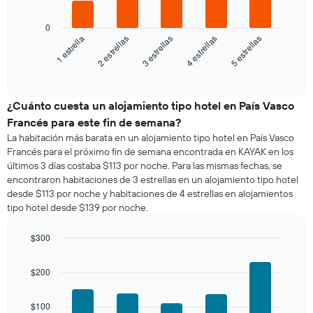
El
siguiente
0
gráfico
3 estrellas
5 estrellas
2 estrellas
4 estrellas
1 estrella
muestra
el
End
of
precio
interactive
promedio
chart
de
¿Cuánto cuesta un alojamiento tipo hotel en País Vasco
una
Francés para este fin de semana?
habitación
La habitación más barata en un alojamiento tipo hotel en País Vasco
para
Francés para el próximo fin de semana encontrada en KAYAK en los
esta
últimos 3 días costaba $113 por noche. Para las mismas fechas, se
noche,
encontraron habitaciones de 3 estrellas en un alojamiento tipo hotel
calculado
desde $113 por noche y habitaciones de 4 estrellas en alojamientos
a
tipo hotel desde $139 por noche.
partir
de
los
$300
últimos
Bar
Chart
3 días
graphic.
chart
$200
with
y
5
agrupado
bars.
por
$100