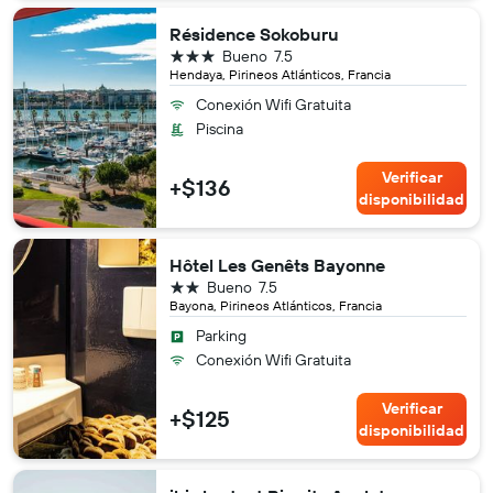
Résidence Sokoburu
3 estrellas
Bueno
7.5
Hendaya, Pirineos Atlánticos, Francia
Conexión Wifi Gratuita
Piscina
Verificar
+$136
disponibilidad
Hôtel Les Genêts Bayonne
2 estrellas
Bueno
7.5
Bayona, Pirineos Atlánticos, Francia
Parking
Conexión Wifi Gratuita
Verificar
+$125
disponibilidad