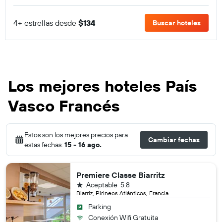
4+ estrellas desde
$134
Buscar hoteles
Los mejores hoteles País
Vasco Francés
Estos son los mejores precios para
Cambiar fechas
estas fechas:
15 - 16 ago.
Premiere Classe Biarritz
1 estrella
Aceptable
5.8
Biarriz, Pirineos Atlánticos, Francia
Parking
Conexión Wifi Gratuita