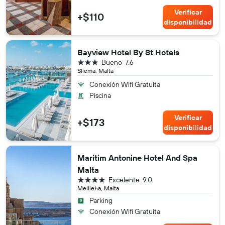
Verificar
+$110
disponibilidad
Bayview Hotel By St Hotels
3 estrellas
Bueno
7.6
Sliema, Malta
Conexión Wifi Gratuita
Piscina
Verificar
+$173
disponibilidad
Maritim Antonine Hotel And Spa
Malta
4 estrellas
Excelente
9.0
Mellieħa, Malta
Parking
Conexión Wifi Gratuita