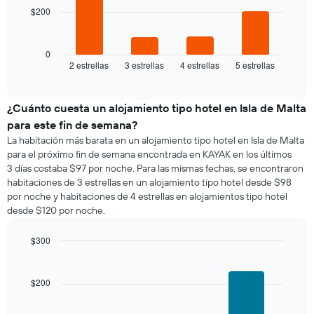
$200
El
siguiente
gráfico
muestra
0
2 estrellas
3 estrellas
4 estrellas
5 estrellas
el
End
of
precio
interactive
promedio
chart
de
¿Cuánto cuesta un alojamiento tipo hotel en Isla de Malta
una
para este fin de semana?
habitación
La habitación más barata en un alojamiento tipo hotel en Isla de Malta
para
para el próximo fin de semana encontrada en KAYAK en los últimos
esta
3 días costaba $97 por noche. Para las mismas fechas, se encontraron
noche,
habitaciones de 3 estrellas en un alojamiento tipo hotel desde $98
calculado
por noche y habitaciones de 4 estrellas en alojamientos tipo hotel
a
desde $120 por noche.
partir
de
los
$300
últimos
Bar
Chart
3 días
graphic.
chart
with
y
$200
3
agrupado
bars.
por