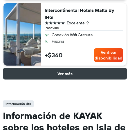
Intercontinental Hotels Malta By
IHG
5 estrellas
Excelente
9.1
Paceville
Conexión Wifi Gratuita
Piscina
Verificar
+$360
disponibilidad
Ver más
Información útil
Información de KAYAK
sobre los hoteles en Isla de