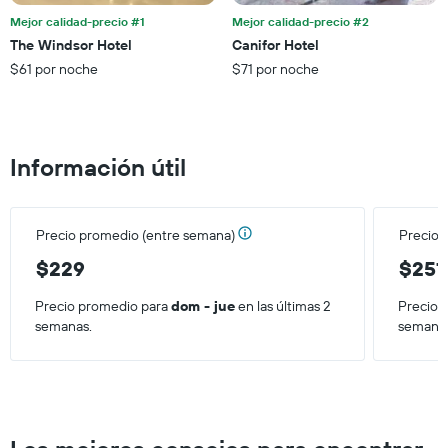
eje
Mejor calidad-precio #1
Mejor calidad-precio #2
X
The Windsor Hotel
Canifor Hotel
que
$61 por noche
$71 por noche
indica
el
precio
promedio
de
Información útil
una
habitación
para
este
Precio promedio (entre semana)
Precio 
fin
de
$229
$251
semana,
calculado
Precio promedio para
dom - jue
en las últimas 2
Precio 
a
semanas.
semana
partir
de
los
últimos
3 días.