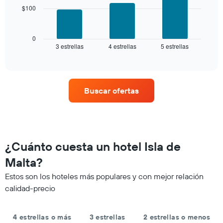
número
$100
El
de
siguiente
estrellas
gráfico
El
muestra
0
gráfico
3 estrellas
4 estrellas
5 estrellas
el
End
muestra
of
precio
interactive
1
promedio
chart
eje
de
X
una
que
Buscar ofertas
habitación
indica
para
las
este
categorías
fin
de
de
los
semana,
¿Cuánto cuesta un hotel Isla de
hoteles
calculado
por
Malta?
a
estrellas.
partir
El
Estos son los hoteles más populares y con mejor relación
de
gráfico
calidad-precio
los
muestra
últimos
1
3 días
eje
4 estrellas o más
3 estrellas
2 estrellas o menos
y
X