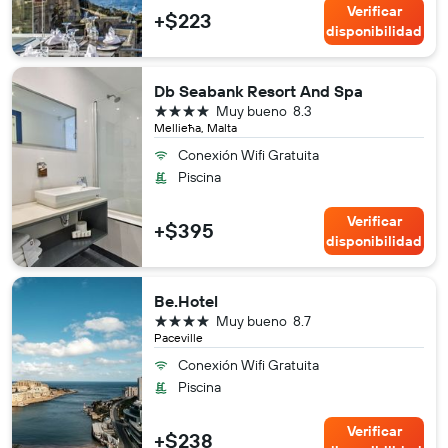
Verificar
+$223
disponibilidad
Db Seabank Resort And Spa
4 estrellas
Muy bueno
8.3
Mellieħa, Malta
Conexión Wifi Gratuita
Piscina
Verificar
+$395
disponibilidad
Be.Hotel
4 estrellas
Muy bueno
8.7
Paceville
Conexión Wifi Gratuita
Piscina
Verificar
+$238