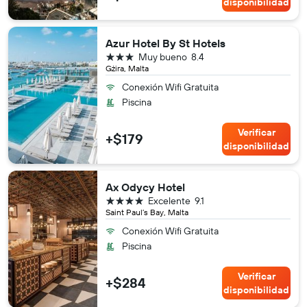
disponibilidad
Azur Hotel By St Hotels
3 estrellas
Muy bueno
8.4
Gżira, Malta
Conexión Wifi Gratuita
Piscina
Verificar
+$179
disponibilidad
Ax Odycy Hotel
4 estrellas
Excelente
9.1
Saint Paul’s Bay, Malta
Conexión Wifi Gratuita
Piscina
Verificar
+$284
disponibilidad