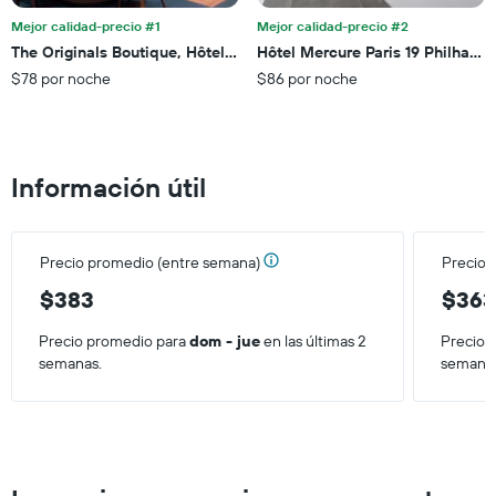
los
el
últimos
Mejor calidad-precio #1
Mejor calidad-precio #2
precio
3 días.
The Originals Boutique, Hôtel Maison Montmartre Paris Les Puces
Hôtel Mercure Paris 19 Philharmo
promedio
$78 por noche
$86 por noche
de
una
habitación
Información útil
Precio promedio (entre semana)
Precio 
$383
$36
Precio promedio para
dom - jue
en las últimas 2
Precio 
semanas.
semana