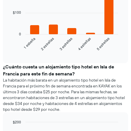
de
semana
graphic.
chart
de
una
El
with
una
habitación
5
gráfico
$100
habitación
bars.
doble,
muestra
calculado
1
El
a
eje
siguiente
partir
0
X
gráfico
3 estrellas
5 estrellas
2 estrellas
4 estrellas
1 estrella
de
que
muestra
los
indica
el
End
últimos
los
of
precio
3 días
días
interactive
promedio
chart
de
de
¿Cuánto cuesta un alojamiento tipo hotel en Isla de
la
una
semana.
Francia para este fin de semana?
habitación
El
La habitación más barata en un alojamiento tipo hotel en Isla de
para
gráfico
Francia para el próximo fin de semana encontrada en KAYAK en los
esta
muestra
últimos 3 días costaba $25 por noche. Para las mismas fechas, se
noche,
1
encontraron habitaciones de 3 estrellas en un alojamiento tipo hotel
calculado
eje
desde $34 por noche y habitaciones de 4 estrellas en alojamientos
a
Y
tipo hotel desde $29 por noche.
partir
que
de
indica
los
$200
el
últimos
Bar
precio
Chart