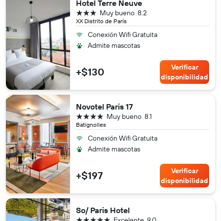
Hotel Terre Neuve
3 estrellas
Muy bueno
8.2
XX Distrito de París
Conexión Wifi Gratuita
Admite mascotas
Verificar
+$130
disponibilidad
Novotel Paris 17
4 estrellas
Muy bueno
8.1
Batignolles
Conexión Wifi Gratuita
Admite mascotas
Verificar
+$197
disponibilidad
So/ Paris Hotel
5 estrellas
Excelente
9.0