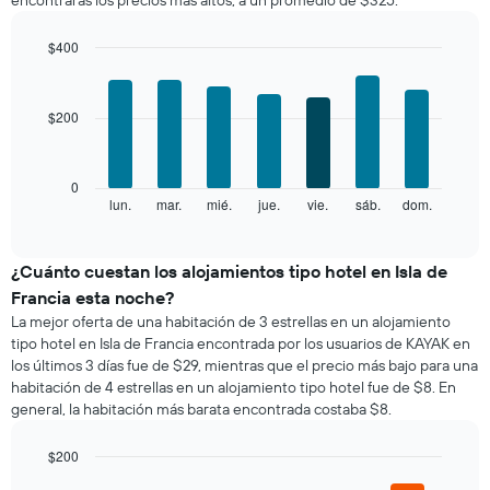
encontrarás los precios más altos, a un promedio de $325.
habitación
1
por
eje
mes
$400
X
El
Bar
Chart
que
gráfico
graphic.
chart
indica
with
muestra
las
$200
7
1
categorías
bars.
eje
de
X
los
El
0
que
hoteles
siguiente
lun.
mar.
mié.
jue.
vie.
sáb.
dom.
End
indica
por
of
gráfico
los
interactive
estrellas.
muestra
chart
meses.
El
el
¿Cuánto cuestan los alojamientos tipo hotel en Isla de
El
gráfico
precio
gráfico
Francia esta noche?
muestra
promedio
muestra
La mejor oferta de una habitación de 3 estrellas en un alojamiento
1
de
1
tipo hotel en Isla de Francia encontrada por los usuarios de KAYAK en
eje
una
eje
los últimos 3 días fue de $29, mientras que el precio más bajo para una
X
habitación
Y
que
habitación de 4 estrellas en un alojamiento tipo hotel fue de $8. En
por
que
indica
general, la habitación más barata encontrada costaba $8.
cada
indica
el
día
el
precio
de
$200
precio
promedio
la
Bar
promedio
Chart