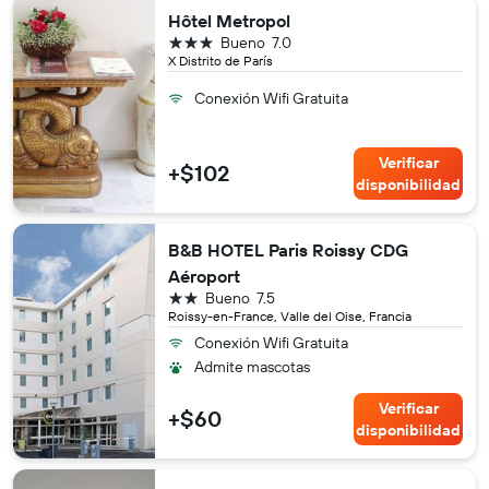
Hôtel Metropol
3 estrellas
Bueno
7.0
X Distrito de París
Conexión Wifi Gratuita
Verificar
+$102
disponibilidad
B&B HOTEL Paris Roissy CDG
Aéroport
2 estrellas
Bueno
7.5
Roissy-en-France, Valle del Oise, Francia
Conexión Wifi Gratuita
Admite mascotas
Verificar
+$60
disponibilidad