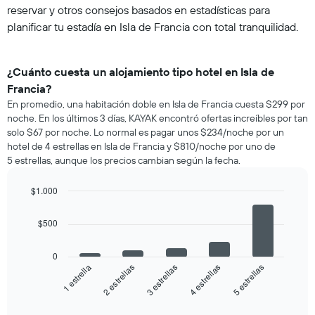
reservar y otros consejos basados en estadísticas para
planificar tu estadía en Isla de Francia con total tranquilidad.
¿Cuánto cuesta un alojamiento tipo hotel en Isla de
Francia?
En promedio, una habitación doble en Isla de Francia cuesta $299 por
noche. En los últimos 3 días, KAYAK encontró ofertas increíbles por tan
solo $67 por noche. Lo normal es pagar unos $234/noche por un
hotel de 4 estrellas en Isla de Francia y $810/noche por uno de
5 estrellas, aunque los precios cambian según la fecha.
$1.000
Bar
Chart
graphic.
chart
$500
with
5
bars.
0
3 estrellas
5 estrellas
2 estrellas
4 estrellas
1 estrella
El
siguiente
End
of
gráfico
interactive