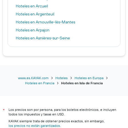
Hoteles en Arcueil
Hoteles en Argenteuil
Hoteles en Arnouville-lès-Mantes
Hoteles en Arpajon
Hoteles en Asnières-sur-Seine
Hoteles en Athis Mons
Hoteles en Aubervilliers
Hoteles en Aulnay-sous-Bois
Hoteles en Auteuil
Hoteles en Auvers-sur-Oise
www.es.KAYAK.com
Hoteles
Hoteles en Europa
Hoteles en Francia
Hoteles en Isla de Francia
Hoteles en Avon
Hoteles en Bagneux
Hoteles en Bagnolet
Los precios son por persona, para los boletos electrónicos, e incluyen
Hoteles en Baillet-en-France
*
todos los impuestos y tasas en USD.
Hoteles en Bailly-Romainvilliers
KAYAK siempre trata de obtener precios exactos, sin embargo,
los precios no están garantizados
Hoteles en Barbizon
.