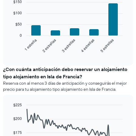
$150
3 días
graphic.
chart
promedio
with
y
de
5
$100
agrupado
una
bars.
por
habitación
$50
número
El
de
siguiente
0
estrellas
gráfico
3 estrellas
5 estrellas
2 estrellas
4 estrellas
1 estrella
El
muestra
gráfico
el
End
muestra
of
precio
interactive
1
promedio
chart
eje
de
¿Con cuánta anticipación debo reservar un alojamiento
X
una
tipo alojamiento en Isla de Francia?
que
habitación
indica
Reserva con al menos 3 días de anticipación y conseguirás el mejor
para
las
precio para tu alojamiento tipo alojamiento en Isla de Francia.
este
categorías
fin
de
de
$225
los
semana,
hoteles
Line
Chart
calculado
graphic.
chart
por
$200
a
with
estrellas.
90
partir
El
data
de
$175
gráfico
points.