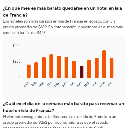
muestra
chart
el
¿En qué mes es más barato quedarse en un hotel en Isla
precio
de Francia?
promedio
Los hoteles son más baratos en Isla de Francia en agosto, con un
de
precio promedio de $189. En comparación, noviembre es el mes más
una
caro, con tarifas de $428.
habitación
doble,
calculado
$500
a
Bar
Chart
partir
graphic.
chart
with
de
$250
12
los
bars.
últimos
3 días
0
El
feb.
may.
ago.
nov.
ene.
abr.
jul.
oct.
mar.
jun.
sep.
dic.
y
siguiente
End
agrupado
of
gráfico
por
interactive
muestra
chart
cantidad
el
¿Cuál es el día de la semana más barato para reservar un
de
precio
estrellas
hotel en Isla de Francia?
promedio
El
El viernes conseguirás las tarifas más bajas en Isla de Francia, a un
de
gráfico
precio promedio de $262 por noche; mientras que el sábado
una
muestra