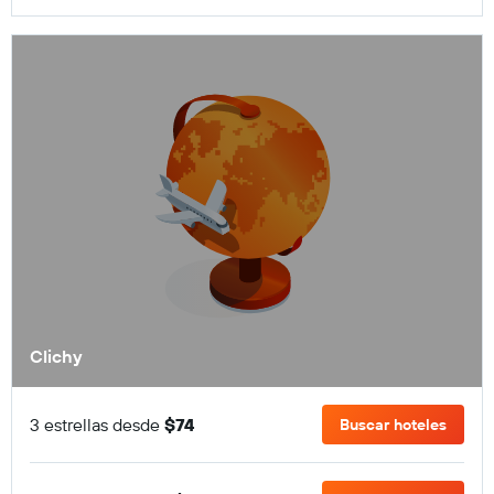
Clichy
3 estrellas desde
$74
Buscar hoteles