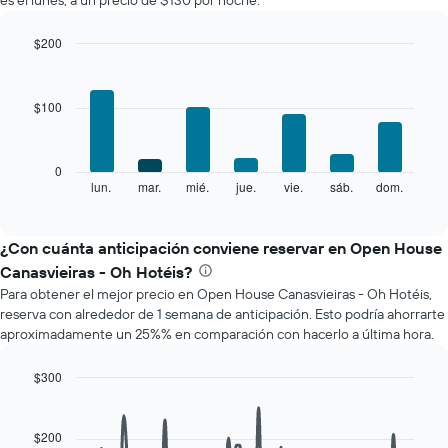
es el lunes, a un precio de $130 por noche.
habitación
por
mes
$200
El
Bar
Chart
gráfico
graphic.
chart
with
muestra
$100
7
1
bars.
eje
X
El
0
que
siguiente
lun.
mar.
mié.
jue.
vie.
sáb.
dom.
End
indica
of
gráfico
los
interactive
muestra
chart
meses.
el
¿Con cuánta anticipación conviene reservar en Open House
El
precio
gráfico
Canasvieiras - Oh Hotéis?
promedio
muestra
Para obtener el mejor precio en Open House Canasvieiras - Oh Hotéis,
de
1
reserva con alrededor de 1 semana de anticipación. Esto podría ahorrarte
una
eje
aproximadamente un 25%% en comparación con hacerlo a última hora.
habitación
Y
por
que
cada
$300
indica
día
Line
Chart
el
de
graphic.
chart
precio
with
la
$200
promedio
90