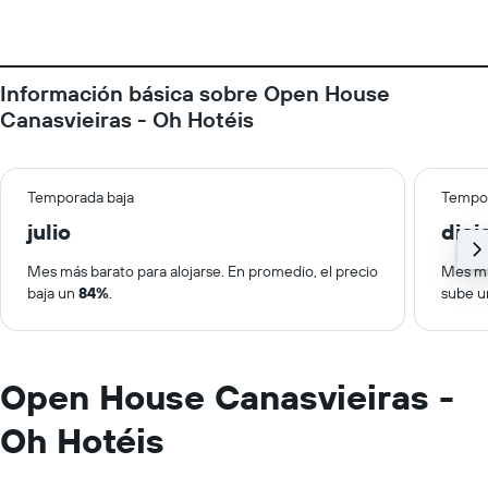
Información básica sobre Open House
Canasvieiras - Oh Hotéis
Temporada baja
Tempor
julio
dic
Mes más barato para alojarse. En promedio, el precio
Mes má
baja un
84%
.
sube 
Open House Canasvieiras -
Oh Hotéis