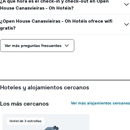
¿A qué hora es el check-in y check-out en Open
que
House Canasvieiras - Oh Hotéis?
indica
el
precio
¿Open House Canasvieiras - Oh Hotéis ofrece wifi
promedio
gratis?
de
una
habitación
Ver más preguntas frecuentes
Hoteles y alojamientos cercanos
Los más cercanos
Ver más alojamientos cercanos
Hotel de 3 estrellas