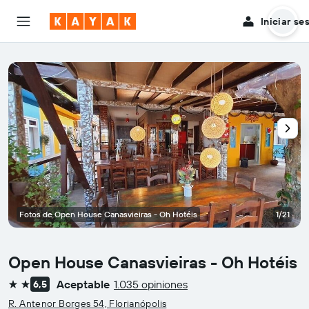
Iniciar se
Fotos de Open House Canasvieiras - Oh Hotéis
1/21
Open House Canasvieiras - Oh Hotéis
Aceptable
1.035 opiniones
6,5
2 estrellas
R. Antenor Borges 54, Florianópolis