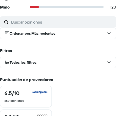
Malo
123
Ordenar por
:
Más recientes
Filtros
Todos los filtros
Puntuación de proveedores
6.5
/10
6.5
de
269 opiniones
10
8.2