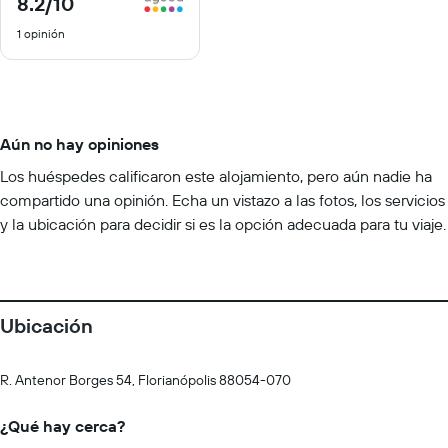
8.2
/10
de
1 opinión
10
Aún no hay opiniones
Los huéspedes calificaron este alojamiento, pero aún nadie ha
compartido una opinión. Echa un vistazo a las fotos, los servicios
y la ubicación para decidir si es la opción adecuada para tu viaje.
Ubicación
R. Antenor Borges 54, Florianópolis 88054-070
¿Qué hay cerca?