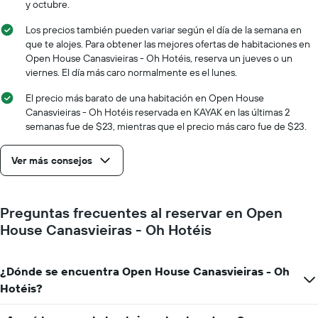
estadía
y octubre.
promedio
El
de
gráfico
Los precios también pueden variar según el día de la semana en
una
muestra
que te alojes. Para obtener las mejores ofertas de habitaciones en
habitación
1
Open House Canasvieiras - Oh Hotéis, reserva un jueves o un
eje
viernes. El día más caro normalmente es el lunes.
X
que
El precio más barato de una habitación en Open House
indica
Canasvieiras - Oh Hotéis reservada en KAYAK en las últimas 2
la
semanas fue de $23, mientras que el precio más caro fue de $23.
cantidad
de
Ver más consejos
días
que
faltan
para
Preguntas frecuentes al reservar en Open
la
House Canasvieiras - Oh Hotéis
estadía
El
gráfico
muestra
¿Dónde se encuentra Open House Canasvieiras - Oh
1
Hotéis?
eje
Y