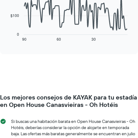
semana
de
data
El
una
points.
gráfico
habitación
$100
muestra
El
1
siguiente
eje
cuadro
0
X
muestra
90
60
30
End
que
of
cómo
interactive
indica
varía
chart
los
el
días
precio
de
de
la
una
semana.
habitación
El
a
gráfico
medida
muestra
Los mejores consejos de KAYAK para tu estadía
que
1
se
en Open House Canasvieiras - Oh Hotéis
eje
acerca
Y
la
que
fecha
Si buscas una habitación barata en Open House Canasvieiras - Oh
indica
de
Hotéis, deberías considerar la opción de alojarte en temporada
el
la
baja. Las ofertas más baratas generalmente se encuentran en julio
precio