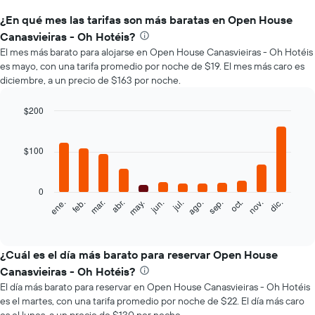
¿En qué mes las tarifas son más baratas en Open House
Canasvieiras - Oh Hotéis?
El mes más barato para alojarse en Open House Canasvieiras - Oh Hotéis
es mayo, con una tarifa promedio por noche de $19. El mes más caro es
diciembre, a un precio de $163 por noche.
$200
Bar
Chart
graphic.
chart
with
$100
12
bars.
0
El
feb.
may.
ago.
nov.
mar.
jun.
sep.
dic.
ene.
abr.
jul.
oct.
siguiente
End
of
gráfico
interactive
muestra
chart
el
¿Cuál es el día más barato para reservar Open House
precio
Canasvieiras - Oh Hotéis?
promedio
El día más barato para reservar en Open House Canasvieiras - Oh Hotéis
de
es el martes, con una tarifa promedio por noche de $22. El día más caro
una