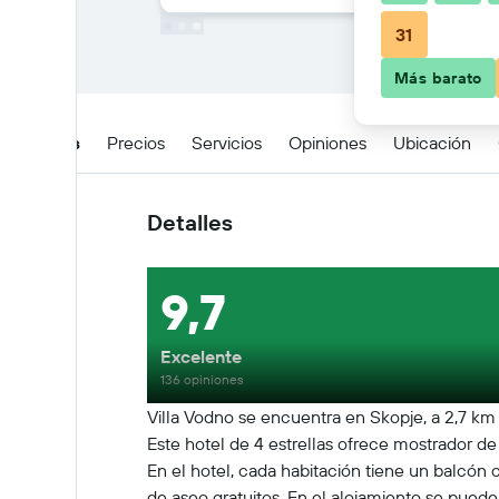
31
Más barato
Detalles
Precios
Servicios
Opiniones
Ubicación
Detalles
9,7
Excelente
136 opiniones
Villa Vodno se encuentra en Skopje, a 2,7 km 
Este hotel de 4 estrellas ofrece mostrador de i
En el hotel, cada habitación tiene un balcón c
de aseo gratuitos. En el alojamiento se puede