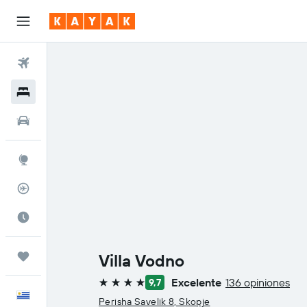
Vuelos
Hoteles
Autos
Explore
Rastreador
Cuándo ir
Trips
Villa Vodno
Excelente
136 opiniones
9,7
4 estrellas
Español
Perisha Savelik 8, Skopje