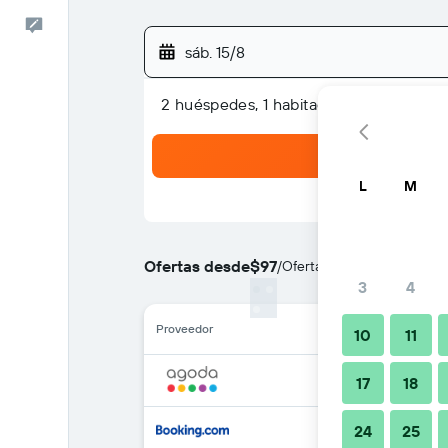
Comentarios
sáb. 15/8
2 huéspedes, 1 habitación
L
M
Ofertas desde
$97
/
Oferta más barata de prec
3
4
Proveedor
10
11
17
18
24
25