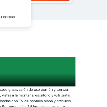
3 estrellas
vado gratis, salón de uso común y terraza.
istas a la montaña, escritorio y wifi gratis.
uipadas con TV de pantalla plana y artículos
 Fortress está a 2,8 km del alojamiento, y