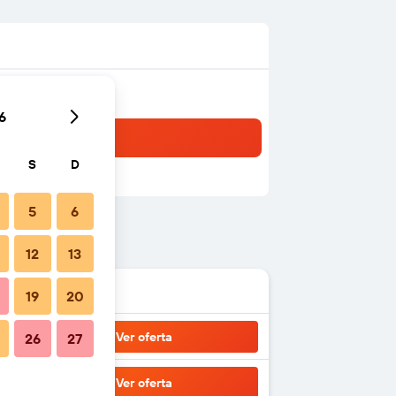
6
S
D
5
6
12
13
19
20
Ver oferta
26
27
Ver oferta