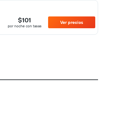
$101
Ver precios
por noche con tasas