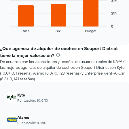
la
fecha
El
de
$25
siguiente
la
gráfico
reserva.
muestra
0
El
Avis
Sixt
Budget
las
End
gráfico
of
cuatro
interactive
muestra
empresas
chart
1
de
¿Qué agencia de alquiler de coches en Seaport District
eje
renta
tiene la mejor valoración?
X
de
que
De acuerdo con las valoraciones y reseñas de usuarios reales de KAYAK,
autos
indica
las mejores agencias de alquiler de coches en Seaport District son Kyte
más
la
(10.0/10, 1 reseña), Alamo (8.8/10, 123 reseñas) y Enterprise Rent-A-Car
económicas
cantidad
(8.3/10, 141 reseñas).
de
de
las
días
últimas
previos
Kyte
72
a
Puntuación: 10.0/10
horas.
la
El
reserva.
gráfico
El
Alamo
muestra
gráfico
Puntuación: 8.8/10
1
muestra