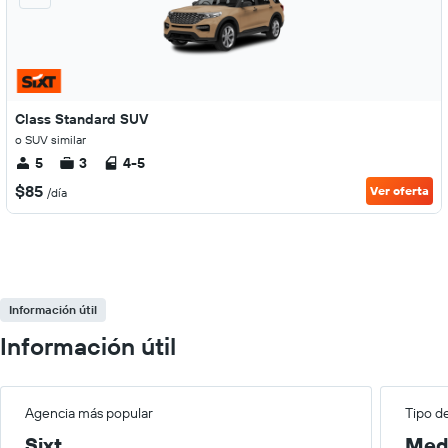
Class Standard SUV
o SUV similar
5
3
4-5
$85
Ver oferta
/día
Información útil
Información útil
Agencia más popular
Tipo d
Sixt
Med