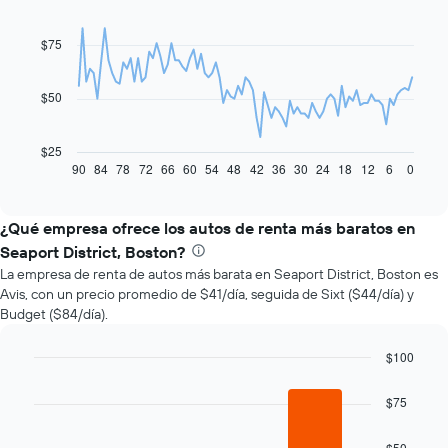
graphic.
chart
with
91
$75
data
points.
$50
El
siguiente
gráfico
$25
muestra
90
84
78
72
66
60
54
48
42
36
30
24
18
12
6
0
End
of
cómo
interactive
varía
chart
el
¿Qué empresa ofrece los autos de renta más baratos en
precio
Seaport District, Boston?
de
La empresa de renta de autos más barata en Seaport District, Boston es
un
Avis, con un precio promedio de $41/día, seguida de Sixt ($44/día) y
auto
Budget ($84/día).
de
renta
a
$100
medida
Bar
Chart
que
graphic.
chart
$75
with
se
3
acerca
bars.
$50