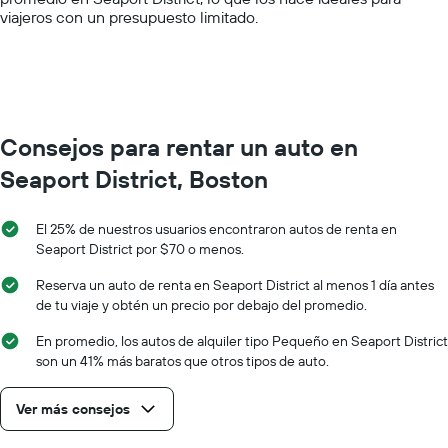
values.
viajeros con un presupuesto limitado.
Range:
0
to
150.
Consejos para rentar un auto en
Seaport District, Boston
El 25% de nuestros usuarios encontraron autos de renta en
Seaport District por $70 o menos.
Reserva un auto de renta en Seaport District al menos 1 día antes
de tu viaje y obtén un precio por debajo del promedio.
En promedio, los autos de alquiler tipo Pequeño en Seaport District
son un 41% más baratos que otros tipos de auto.
Ver más consejos