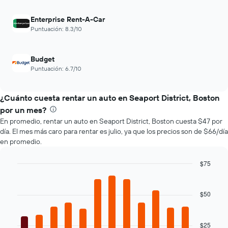
eje
1
X
eje
Enterprise Rent-A-Car
que
Y
Puntuación: 8.3/10
indica
que
las
indica
4
el
Budget
empresas
precio
más
Puntuación: 6.7/10
promedio
baratas
de
de
un
¿Cuánto cuesta rentar un auto en Seaport District, Boston
renta
auto
de
por un mes?
de
autos
En promedio, rentar un auto en Seaport District, Boston cuesta $47 por
renta.
El
día. El mes más caro para rentar es julio, ya que los precios son de $66/día
gráfico
en promedio.
muestra
1
$75
eje
Bar
Y
Chart
graphic.
chart
que
with
$50
indica
12
el
bars.
precio
más
$25
El