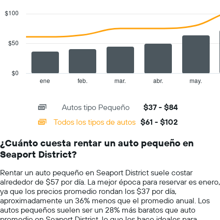
autos.
graphic.
chart
with
El
$100
2
gráfico
data
muestra
series.
1
$50
eje
The
Y
chart
que
has
$0
indica
1
ene
feb.
mar.
abr.
may.
End
el
of
X
precio
interactive
axis
chart
más
Autos tipo Pequeño
$37 - $84
displaying
barato
categories.
Todos los tipos de autos
$61 - $102
de
Range:
un
14
auto
¿Cuánto cuesta rentar un auto pequeño en
categories.
de
Seaport District?
The
renta
chart
por
Rentar un auto pequeño en Seaport District suele costar
has
empresa.
alrededor de $57 por día. La mejor época para reservar es enero,
1
ya que los precios promedio rondan los $37 por día,
Y
aproximadamente un 36% menos que el promedio anual. Los
axis
autos pequeños suelen ser un 28% más baratos que auto
displaying
promedio en Seaport District, lo que los hace ideales para