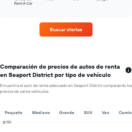
del
Rent-A-Car
las
End
año.
of
cuatro
interactive
El
empresas
chart
gráfico
de
muestra
renta
Buscar ofertas
1
de
eje
autos
Y
con
que
más
indica
sucursales.
el
El
precio
gráfico
Comparación de precios de autos de renta
promedio
muestra
en Seaport District por tipo de vehículo
de
1
un
eje
auto
Encuentra el auto de renta adecuado en Seaport District comparando los
X
de
precios de varios vehículos.
que
renta
indica
por
las
día.
empresas
Pequeño
Mediano
Grande
SUV
Van
Camio
de
renta
$150
de
Combination
Chart