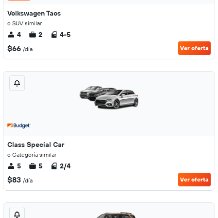
Volkswagen Taos
o SUV similar
4
2
4-5
$66
Ver oferta
/día
Class Special Car
o Categoría similar
5
5
2/4
$83
Ver oferta
/día