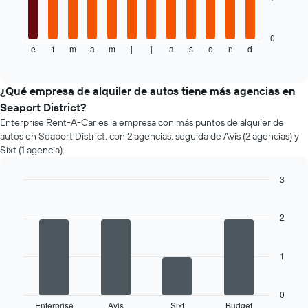
barato
siguiente
de
gráfico
un
muestra
0
auto
e
f
m
a
m
j
j
a
s
o
n
d
el
End
of
de
precio
interactive
renta
promedio
chart
por
de
¿Qué empresa de alquiler de autos tiene más agencias en
empresa.
un
Seaport District?
auto
Enterprise Rent-A-Car es la empresa con más puntos de alquiler de
de
autos en Seaport District, con 2 agencias, seguida de Avis (2 agencias) y
renta
Sixt (1 agencia).
por
mes.
3
El
gráfico
Bar
Chart
graphic.
chart
muestra
with
2
1
4
eje
bars.
X
1
que
El
indica
siguiente
los
gráfico
0
meses
muestra
Enterprise
Avis
Sixt
Budget