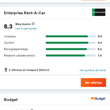
Enterprise Rent-A-Car
Muy bueno
8,3
Lee 2 opiniones
Limpieza
8.4
Confort
8.5
Recogida/entrega
8.2
Relación calidad-precio
7.8
2 oficinas en Seaport District
Ver puntos de renta
Ver ofertas
Budget