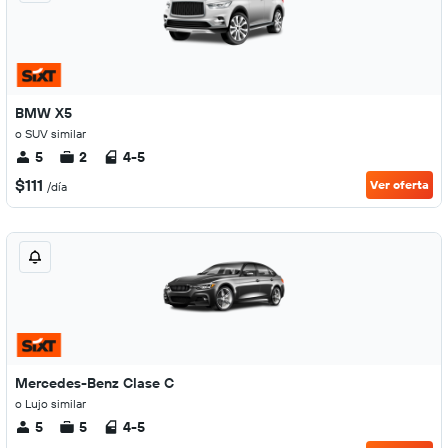
BMW X5
o SUV similar
5
2
4-5
$111
Ver oferta
/día
Mercedes-Benz Clase C
o Lujo similar
5
5
4-5