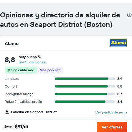
Opiniones y directorio de alquiler de
autos en Seaport District (Boston)
Alamo
Muy bueno
8,8
Lee 13 opiniones
Mejor calificado
Más popular
Limpieza
8.9
Confort
8.8
Recogida/entrega
8.7
Relación calidad-precio
8.4
1 oficina en Seaport District
Ver puntos de renta
$91/dí
desde
Ver ofertas