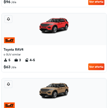
$96
Ver oferta
/día
Toyota RAV4
o SUV similar
5
3
4-5
$63
Ver oferta
/día