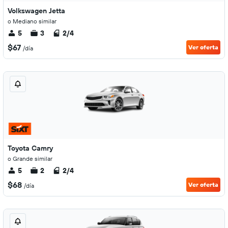
Volkswagen Jetta
o Mediano similar
5
3
2/4
$67
Ver oferta
/día
Toyota Camry
o Grande similar
5
2
2/4
$68
Ver oferta
/día