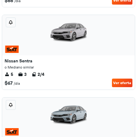
$66
Ver oferta
/día
Nissan Sentra
o Mediano similar
5
3
2/4
$67
Ver oferta
/día