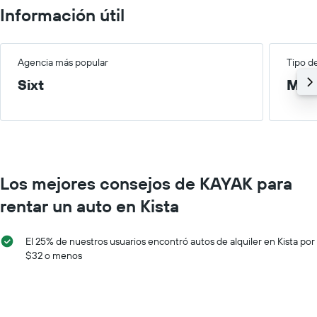
El
Información útil
el
gráfico
precio
muestra
promedio
1
de
eje
Agencia más popular
Tipo d
un
X
auto
Sixt
Med
que
de
indica
renta
las
por
empresas
día.
de
renta
de
Los mejores consejos de KAYAK para
autos.
El
rentar un auto en Kista
gráfico
muestra
1
El 25% de nuestros usuarios encontró autos de alquiler en Kista por
eje
$32 o menos
Y
que
indica
el