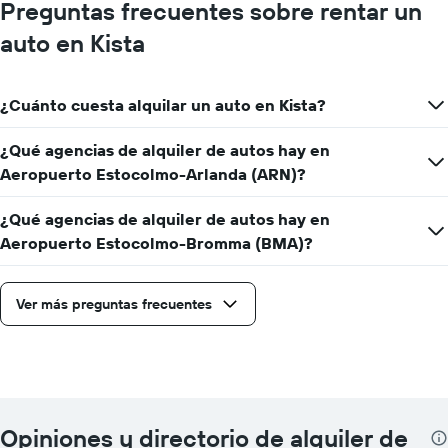
precio
Preguntas frecuentes sobre rentar un
más
auto en Kista
barato
de
un
auto
¿Cuánto cuesta alquilar un auto en Kista?
de
renta
¿Qué agencias de alquiler de autos hay en
por
empresa.
Aeropuerto Estocolmo-Arlanda (ARN)?
¿Qué agencias de alquiler de autos hay en
Aeropuerto Estocolmo-Bromma (BMA)?
Ver más preguntas frecuentes
Opiniones y directorio de alquiler de