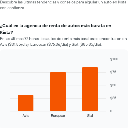
Descubre las últimas tendencias y consejos para alquilar un auto en Kista
con confianza.
¿Cuál es la agencia de renta de autos más barata en
Kista?
En las últimas 72 horas, los autos de renta más baratos se encontraron en
Avis ($31,85/día), Europcar ($76,36/día) y Sixt ($85,85/día).
$100
Bar
Chart
graphic.
chart
$75
with
3
bars.
$50
El
$25
siguiente
gráfico
muestra
0
Avis
Europcar
Sixt
las
End
of
cuatro
interactive
empresas
chart