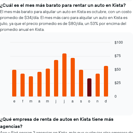
de
¿Cuál es el mes más barato para rentar un auto en Kista?
renta
El mes más barato para alquilar un auto en Kista es octubre, con un costo
de
promedio de $34/día. El mes más caro para alquilar un auto en Kista es
autos
julio, ya que el precio promedio es de $80/día, un 53% por encima del
más
promedio anual en Kista.
económicas
de
$100
las
Bar
Chart
últimas
graphic.
chart
72
$75
with
horas.
12
El
bars.
$50
gráfico
muestra
El
$25
1
siguiente
eje
gráfico
X
muestra
0
que
e
f
m
a
m
j
j
a
s
o
n
d
el
End
of
indica
precio
interactive
las
promedio
chart
4
de
¿Qué empresa de renta de autos en Kista tiene más
empresas
un
agencias?
más
auto
Ace y Sixt operan 2 agencias en Kista, más que cualquier otra empresa de