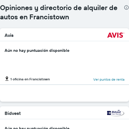
gráfico
Opiniones y directorio de alquiler de
muestra
1
autos en Francistown
eje
Y
que
Avis
indica
el
precio
Aún no hay puntuación disponible
promedio
de
un
auto
de
1 oficina en Francistown
renta
Ver puntos de renta
por
día.
Bidvest
Aún no hay puntuación disponible