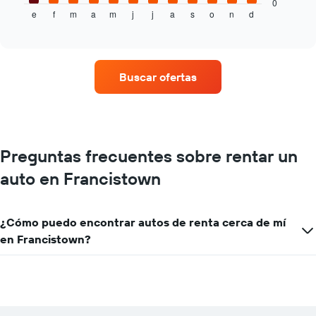
muestra
0
e
f
m
a
m
j
j
a
s
o
n
d
el
End
of
precio
interactive
promedio
chart
de
un
Buscar ofertas
auto
de
renta
por
mes.
El
Preguntas frecuentes sobre rentar un
gráfico
auto en Francistown
muestra
1
eje
X
¿Cómo puedo encontrar autos de renta cerca de mí
que
en Francistown?
indica
los
meses
del
año.
El