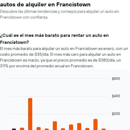
autos de alquiler en Francistown
Descubre las últimas tendencias y consejos para alquilar un auto en
Francistown con confianza.
¿Cuál es el mes más barato para rentar un auto en
Francistown?
El mes más barato para alquilar un auto en Francistown es enero, con un
costo promedio de $35/día. El mes más caro para alquilar un auto en
Francistown es marzo, ya que el precio promedio es de $383/día, un
311% por encima del promedio anual en Francistown.
$600
Bar
Chart
graphic.
chart
with
$400
12
bars.
$200
El
siguiente
gráfico