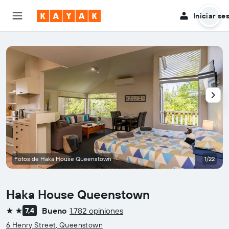
Iniciar se
Fotos de Haka House Queenstown
1/22
Haka House Queenstown
Bueno
1.782 opiniones
7,4
2 estrellas
6 Henry Street, Queenstown