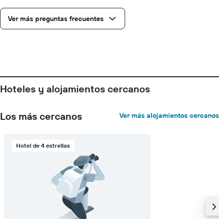
faltan
para
la
Ver más preguntas frecuentes
estadía
El
gráfico
muestra
1
eje
Y
Hoteles y alojamientos cercanos
que
indica
el
Los más cercanos
Ver más alojamientos cercanos
precio
promedio
de
Hotel de 4 estrellas
una
habitación