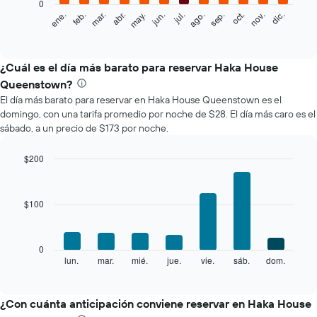
0
El
feb.
may.
ago.
nov.
mar.
jun.
sep.
dic.
ene.
abr.
jul.
oct.
siguiente
End
of
gráfico
interactive
muestra
chart
el
¿Cuál es el día más barato para reservar Haka House
precio
Queenstown?
promedio
El día más barato para reservar en Haka House Queenstown es el
de
domingo, con una tarifa promedio por noche de $28. El día más caro es el
una
sábado, a un precio de $173 por noche.
habitación
por
mes
$200
El
Bar
Chart
gráfico
graphic.
chart
with
muestra
$100
7
1
bars.
eje
X
El
0
que
siguiente
lun.
mar.
mié.
jue.
vie.
sáb.
dom.
End
indica
of
gráfico
los
interactive
muestra
chart
meses.
el
¿Con cuánta anticipación conviene reservar en Haka House
El
precio