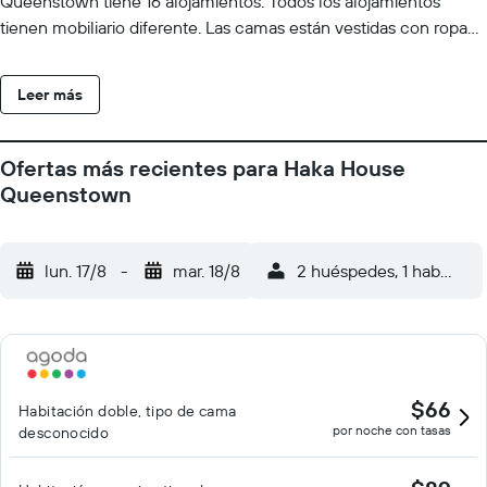
Queenstown tiene 16 alojamientos. Todos los alojamientos
tienen mobiliario diferente. Las camas están vestidas con ropa
de cama de alta calidad. Este albergue en Queenstown ofrece
acceso a Internet wifi gratis. Podrás aprovechar la cocina
Leer más
compartida o común. Es posible solicitar juegos de cama
hipoalergénicos y secador de pelo. Se ofrece servicio de
limpieza una vez por estancia. Se pueden practicar las
Ofertas más recientes para Haka House
actividades de ocio y esparcimiento que se indican más abajo
Queenstown
en las instalaciones o cerca del alojamiento (es posible que se
aplique un recargo).
lun. 17/8
-
mar. 18/8
2 huéspedes, 1 habitació
$66
Habitación doble, tipo de cama
por noche con tasas
desconocido