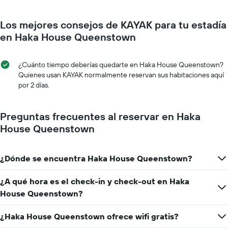
El
a
gráfico
medida
muestra
Los mejores consejos de KAYAK para tu estadía
que
1
se
en Haka House Queenstown
eje
acerca
Y
la
que
fecha
¿Cuánto tiempo deberías quedarte en Haka House Queenstown?
indica
de
Quienes usan KAYAK normalmente reservan sus habitaciones aquí
el
la
por 2 días.
precio
estadía
promedio
El
de
gráfico
Preguntas frecuentes al reservar en Haka
una
muestra
House Queenstown
habitación
1
eje
X
¿Dónde se encuentra Haka House Queenstown?
que
indica
la
¿A qué hora es el check-in y check-out en Haka
cantidad
House Queenstown?
de
días
¿Haka House Queenstown ofrece wifi gratis?
que