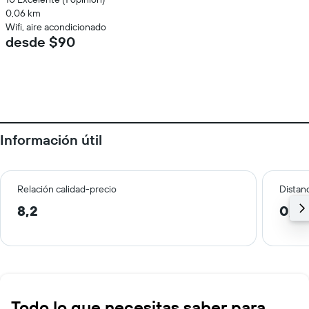
0,06 km
Wifi, aire acondicionado
desde $90
Información útil
Relación calidad-precio
Distanc
8,2
0,6
Todo lo que necesitas saber para