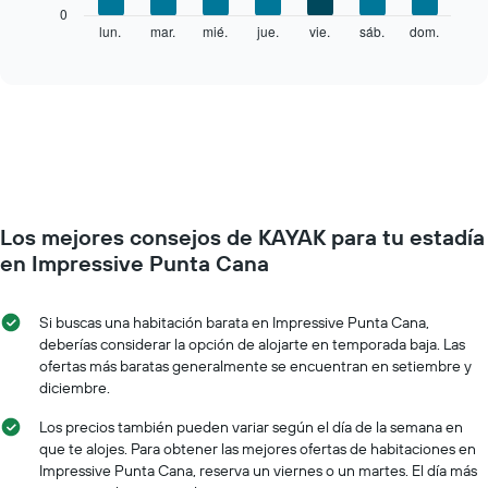
El
0
que
siguiente
lun.
mar.
mié.
jue.
vie.
sáb.
dom.
End
indica
of
gráfico
los
interactive
muestra
chart
meses.
el
El
precio
gráfico
promedio
muestra
de
1
una
eje
habitación
Y
por
que
Los mejores consejos de KAYAK para tu estadía
cada
indica
día
en Impressive Punta Cana
el
de
precio
la
promedio
semana
Si buscas una habitación barata en Impressive Punta Cana,
de
El
deberías considerar la opción de alojarte en temporada baja. Las
una
gráfico
ofertas más baratas generalmente se encuentran en setiembre y
habitación
muestra
diciembre.
1
eje
Los precios también pueden variar según el día de la semana en
X
que te alojes. Para obtener las mejores ofertas de habitaciones en
que
Impressive Punta Cana, reserva un viernes o un martes. El día más
indica