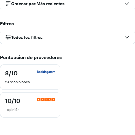
Ordenar por
:
Más recientes
Filtros
Todos los filtros
Puntuación de proveedores
8
/10
8
de
2372 opiniones
10
10
/10
10
de
1 opinión
10