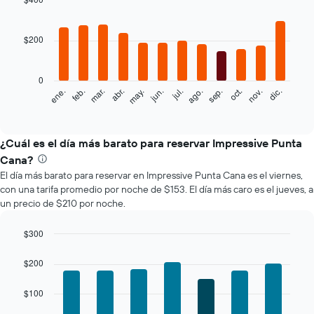
Bar
Chart
graphic.
chart
with
$200
12
bars.
0
El
feb.
may.
ago.
nov.
mar.
jun.
sep.
dic.
ene.
abr.
jul.
oct.
siguiente
End
of
gráfico
interactive
muestra
chart
el
¿Cuál es el día más barato para reservar Impressive Punta
precio
Cana?
promedio
El día más barato para reservar en Impressive Punta Cana es el viernes,
de
con una tarifa promedio por noche de $153. El día más caro es el jueves, a
una
un precio de $210 por noche.
habitación
por
mes
$300
El
Bar
Chart
gráfico
graphic.
chart
$200
with
muestra
7
1
$100
bars.
eje
X