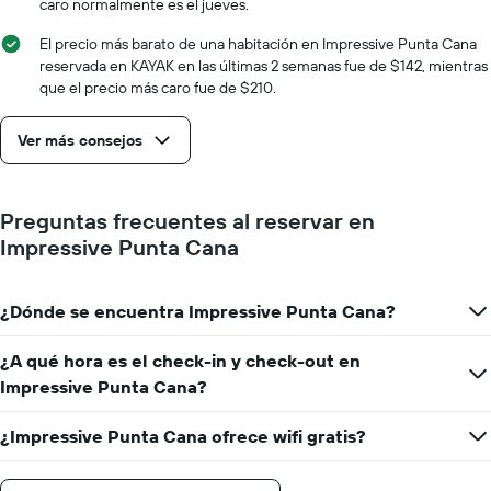
caro normalmente es el jueves.
los
días
El precio más barato de una habitación en Impressive Punta Cana
de
reservada en KAYAK en las últimas 2 semanas fue de $142, mientras
la
que el precio más caro fue de $210.
semana.
El
Ver más consejos
gráfico
muestra
1
eje
Preguntas frecuentes al reservar en
Y
Impressive Punta Cana
que
indica
el
precio
¿Dónde se encuentra Impressive Punta Cana?
promedio
de
¿A qué hora es el check-in y check-out en
una
Impressive Punta Cana?
habitación
¿Impressive Punta Cana ofrece wifi gratis?