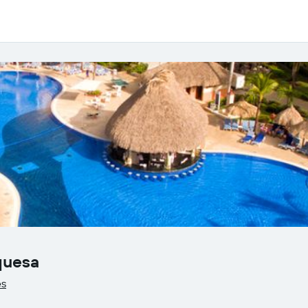
quesa
es