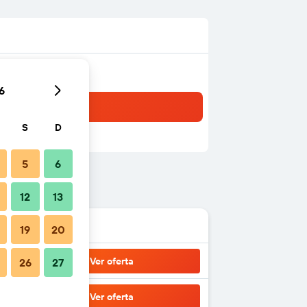
6
S
D
5
6
12
13
19
20
Ver oferta
26
27
Ver oferta