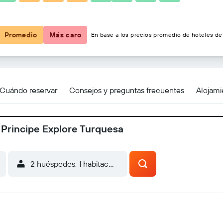
$134
Promedio
Más caro
En base a los precios promedio de hoteles de 
Turquesa
Cuándo reservar
Consejos y preguntas frecuentes
Alojami
 Principe Explore Turquesa
2 huéspedes, 1 habitación