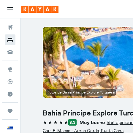
Vuelos
Hoteles
Autos
Explore
Rastreador
Fotos de Bahia Principe Explore Turquesa
Cuándo ir
Trips
Bahia Principe Explore Tur
Muy bueno
556 opinion
8,3
5 estrellas
Español
Carr. El Macao - Arena Gorda, Punta Cana