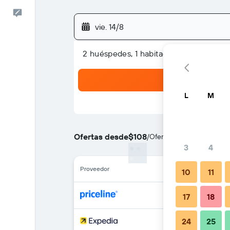
Comentarios
vie. 14/8
2 huéspedes, 1 habitación
L
M
Ofertas desde
$108
/
Oferta más barata de pre
3
4
Proveedor
10
11
17
18
24
25