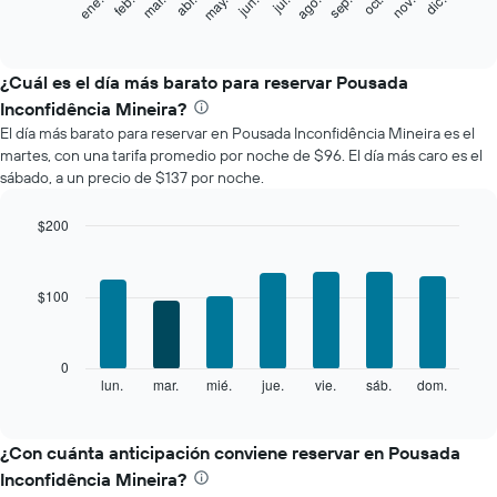
feb.
may.
ago.
nov.
mar.
jun.
sep.
dic.
ene.
abr.
jul.
oct.
siguiente
End
of
gráfico
interactive
muestra
chart
el
¿Cuál es el día más barato para reservar Pousada
precio
Inconfidência Mineira?
promedio
El día más barato para reservar en Pousada Inconfidência Mineira es el
de
martes, con una tarifa promedio por noche de $96. El día más caro es el
una
sábado, a un precio de $137 por noche.
habitación
por
mes
$200
El
Bar
Chart
gráfico
graphic.
chart
with
muestra
$100
7
1
bars.
eje
X
El
0
que
siguiente
lun.
mar.
mié.
jue.
vie.
sáb.
dom.
End
indica
of
gráfico
los
interactive
muestra
chart
meses.
el
¿Con cuánta anticipación conviene reservar en Pousada
El
precio
gráfico
Inconfidência Mineira?
promedio