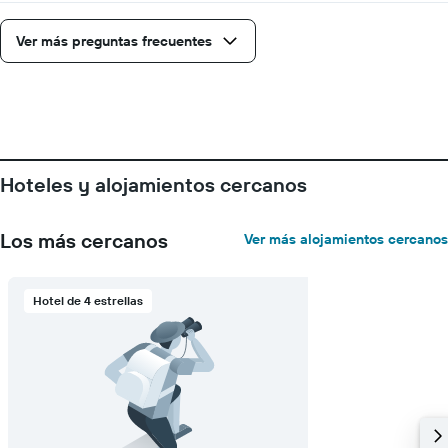
la
estadía
Ver más preguntas frecuentes
El
gráfico
muestra
1
eje
Y
que
Hoteles y alojamientos cercanos
indica
el
precio
Los más cercanos
Ver más alojamientos cercanos
promedio
de
una
habitación
Hotel de 4 estrellas