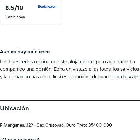
8.5
/10
8.5
de
7 opiniones
10
Aún no hay opiniones
Los huéspedes calificaron este alojamiento, pero aún nadie ha
compartido una opinión. Echa un vistazo a las fotos, los servicios
y la ubicación para decidir si es la opción adecuada para tu viaje.
Ubicación
R.Manganes, 329 - Sao Cristovao, Ouro Preto 35400-000
¿Qué hay cerca?