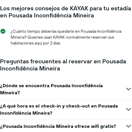
gráfico
medida
muestra
Los mejores consejos de KAYAK para tu estadía
que
1
se
en Pousada Inconfidência Mineira
eje
acerca
Y
la
que
fecha
¿Cuánto tiempo deberías quedarte en Pousada Inconfidência
indica
de
Mineira? Quienes usan KAYAK normalmente reservan sus
el
la
habitaciones aquí por 2 días.
precio
estadía
promedio
El
de
gráfico
Preguntas frecuentes al reservar en Pousada
una
muestra
Inconfidência Mineira
habitación
1
eje
X
¿Dónde se encuentra Pousada Inconfidência
que
indica
Mineira?
la
cantidad
¿A qué hora es el check-in y check-out en Pousada
de
Inconfidência Mineira?
días
que
faltan
¿Pousada Inconfidência Mineira ofrece wifi gratis?
para