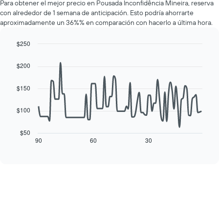
muestra
Para obtener el mejor precio en Pousada Inconfidência Mineira, reserva
de
1
con alrededor de 1 semana de anticipación. Esto podría ahorrarte
una
eje
aproximadamente un 36%% en comparación con hacerlo a última hora.
habitación
Y
por
que
cada
$250
indica
día
Line
Chart
el
de
graphic.
chart
precio
$200
with
la
promedio
90
semana
de
data
$150
El
una
points.
gráfico
habitación
muestra
$100
El
1
siguiente
eje
cuadro
$50
X
muestra
90
60
30
End
que
of
cómo
interactive
indica
varía
chart
los
el
días
precio
de
de
la
una
semana.
habitación
El
a