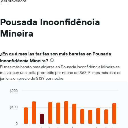
y el proveedor.
Pousada Inconfidência
Mineira
¿En qué mes las tarifas son más baratas en Pousada
Inconfidência Mineira?
El mes más barato para alojarse en Pousada Inconfidência Mineira es
marzo, con una tarifa promedio por noche de $63. El mes más caro es
junio, a un precio de $139 por noche.
$200
Bar
Chart
graphic.
chart
with
$100
12
bars.
0
El