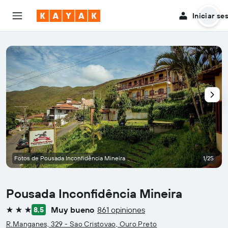
Iniciar se
Fotos de Pousada Inconfidência Mineira
1/25
Pousada Inconfidência Mineira
Muy bueno
861 opiniones
8,5
3 estrellas
R.Manganes, 329 - Sao Cristovao, Ouro Preto