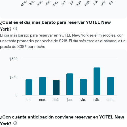
feb.
may.
ago.
nov.
mar.
jun.
sep.
dic.
ene.
abr.
jul.
oct.
siguiente
End
of
gráfico
interactive
muestra
chart
el
¿Cuál es el día más barato para reservar YOTEL New
precio
York?
promedio
El día más barato para reservar en YOTEL New York es el miércoles, con
de
una tarifa promedio por noche de $218. El día más caro es el sábado, a un
una
precio de $386 por noche.
habitación
por
mes
$500
El
Bar
Chart
gráfico
graphic.
chart
with
muestra
$250
7
1
bars.
eje
X
El
0
que
siguiente
lun.
mar.
mié.
jue.
vie.
sáb.
dom.
End
indica
of
gráfico
los
interactive
muestra
chart
meses.
el
¿Con cuánta anticipación conviene reservar en YOTEL New
El
precio
gráfico
York?
promedio