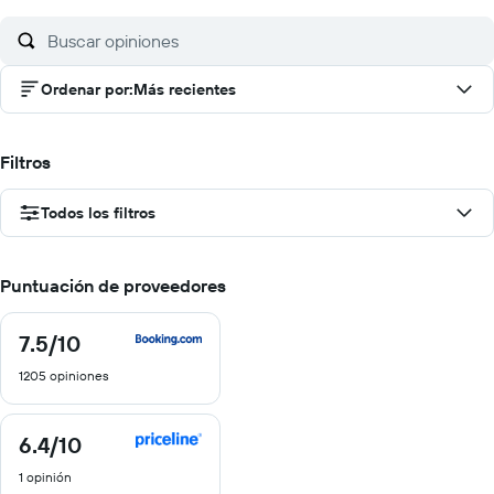
Ordenar por
:
Más recientes
Filtros
Todos los filtros
Puntuación de proveedores
7.5
/10
7.5
de
1205 opiniones
10
6.4
/10
6.4
de
1 opinión
10