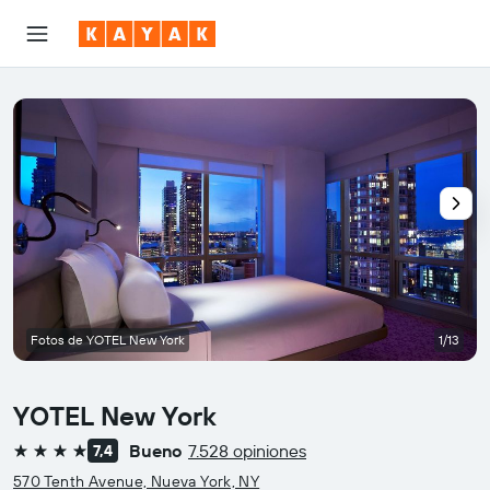
Fotos de YOTEL New York
1/13
YOTEL New York
Bueno
7.528 opiniones
7,4
4 estrellas
570 Tenth Avenue, Nueva York, NY