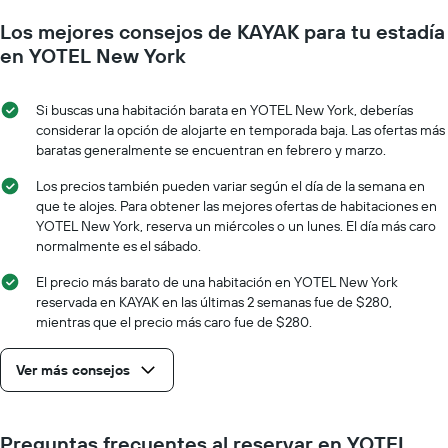
gráfico
medida
muestra
Los mejores consejos de KAYAK para tu estadía
que
1
se
en YOTEL New York
eje
acerca
Y
la
que
fecha
Si buscas una habitación barata en YOTEL New York, deberías
indica
de
considerar la opción de alojarte en temporada baja. Las ofertas más
el
la
baratas generalmente se encuentran en febrero y marzo.
precio
estadía
promedio
El
Los precios también pueden variar según el día de la semana en
de
gráfico
que te alojes. Para obtener las mejores ofertas de habitaciones en
una
muestra
YOTEL New York, reserva un miércoles o un lunes. El día más caro
habitación
1
normalmente es el sábado.
eje
X
El precio más barato de una habitación en YOTEL New York
que
reservada en KAYAK en las últimas 2 semanas fue de $280,
indica
mientras que el precio más caro fue de $280.
la
cantidad
Ver más consejos
de
días
que
faltan
Preguntas frecuentes al reservar en YOTEL