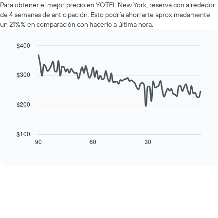
muestra
Para obtener el mejor precio en YOTEL New York, reserva con alrededor
de
1
de 4 semanas de anticipación. Esto podría ahorrarte aproximadamente
una
eje
un 21%% en comparación con hacerlo a última hora.
habitación
Y
por
que
cada
$400
indica
día
Line
Chart
el
de
graphic.
chart
precio
with
la
$300
promedio
90
semana
de
data
El
una
points.
gráfico
habitación
$200
muestra
El
1
siguiente
eje
cuadro
$100
X
muestra
90
60
30
End
que
of
cómo
interactive
indica
varía
chart
los
el
días
precio
de
de
la
una
semana.
habitación
El
a