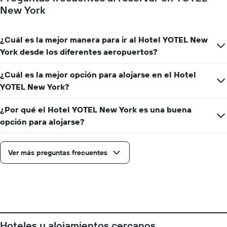
para
New York
la
estadía
El
¿Cuál es la mejor manera para ir al Hotel YOTEL New
gráfico
muestra
York desde los diferentes aeropuertos?
1
eje
¿Cuál es la mejor opción para alojarse en el Hotel
Y
YOTEL New York?
que
indica
el
¿Por qué el Hotel YOTEL New York es una buena
precio
opción para alojarse?
promedio
de
una
Ver más preguntas frecuentes
habitación
Hoteles y alojamientos cercanos