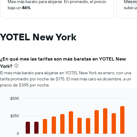
Mes más barato para alojarse. En promedio, el precio
Mes má
baja un
46%
.
sube 
YOTEL New York
¿En qué mes las tarifas son más baratas en YOTEL New
York?
El mes más barato para alojarse en YOTEL New York es enero, con una
tarifa promedio por noche de $175. El mes más caro es diciembre, a un
precio de $395 por noche.
$500
Bar
Chart
graphic.
chart
with
$250
12
bars.
0
El