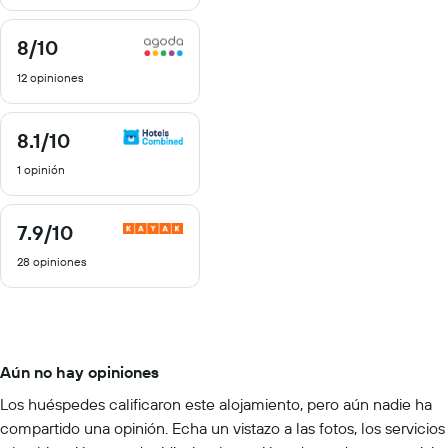
8
/10
8
de
12 opiniones
10
8.1
/10
8.1
de
1 opinión
10
7.9
/10
7.9
de
28 opiniones
10
Aún no hay opiniones
Los huéspedes calificaron este alojamiento, pero aún nadie ha
compartido una opinión. Echa un vistazo a las fotos, los servicios