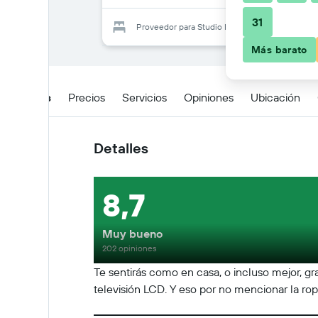
31
Proveedor para Studio Inn De Angeli
Más barato
Detalles
Precios
Servicios
Opiniones
Ubicación
Detalles
8,7
Muy bueno
202 opiniones
Te sentirás como en casa, o incluso mejor, gr
televisión LCD. Y eso por no mencionar la ropa