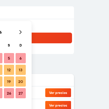
6
S
D
5
6
12
13
19
20
Ver precios
26
27
Ver precios