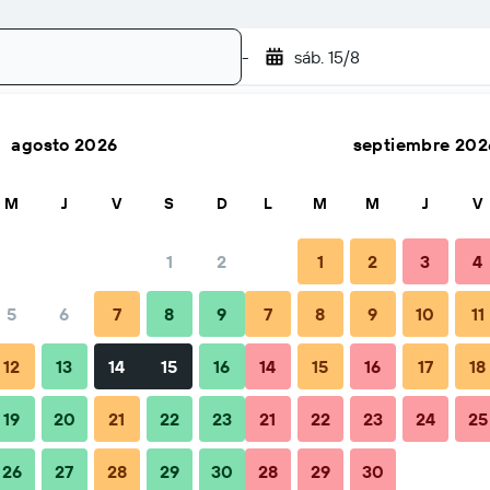
-
sáb. 15/8
agosto 2026
septiembre 202
Buscar
M
J
V
S
D
L
M
M
J
V
1
2
1
2
3
4
5
6
7
8
9
7
8
9
10
11
12
13
14
15
16
14
15
16
17
18
19
20
21
22
23
21
22
23
24
25
26
27
28
29
30
28
29
30