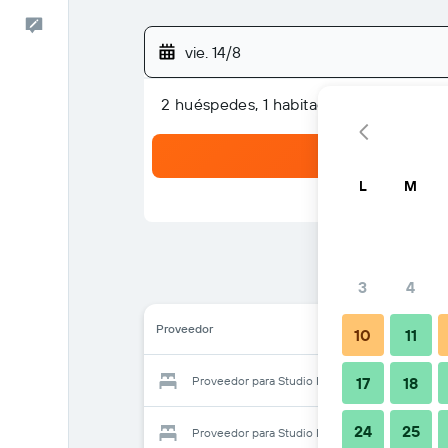
Comentarios
vie. 14/8
2 huéspedes, 1 habitación
L
M
3
4
Proveedor
10
11
Proveedor para Studio Inn De Angeli
17
18
24
25
Proveedor para Studio Inn De Angeli