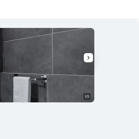
1/5
Baño