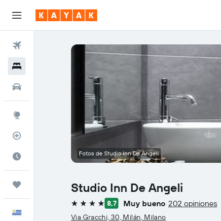
Vuelos
Hoteles
Autos
Explore
Rastreador
Fotos de Studio Inn De Angeli
Cuándo ir
Trips
Studio Inn De Angeli
Muy bueno
202 opiniones
8,7
4 estrellas
Español
Via Gracchi, 30, Milán, Milano