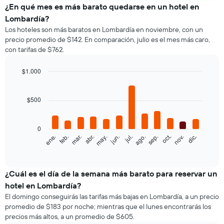
el
¿En qué mes es más barato quedarse en un hotel en
precio
Lombardía?
promedio
Los hoteles son más baratos en Lombardía en noviembre, con un
de
precio promedio de $142. En comparación, julio es el mes más caro,
una
con tarifas de $762.
habitación
doble,
calculado
$1.000
a
Bar
Chart
partir
graphic.
chart
with
de
$500
12
los
bars.
últimos
3 días
0
El
feb.
may.
ago.
nov.
mar.
jun.
sep.
dic.
ene.
abr.
jul.
oct.
y
siguiente
End
agrupado
of
gráfico
por
interactive
muestra
chart
cantidad
el
¿Cuál es el día de la semana más barato para reservar un
de
precio
estrellas
hotel en Lombardía?
promedio
El
El domingo conseguirás las tarifas más bajas en Lombardía, a un precio
de
gráfico
promedio de $183 por noche; mientras que el lunes encontrarás los
una
muestra
precios más altos, a un promedio de $605.
habitación
1