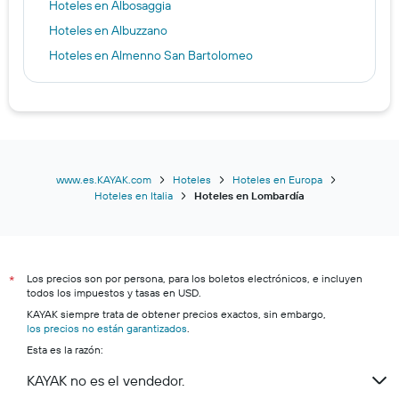
Hoteles en Albosaggia
Hoteles en Albuzzano
Hoteles en Almenno San Bartolomeo
Hoteles en Almenno San Salvatore
Hoteles en Alpe Strencia
Hoteles en Alzano Lombardo
Hoteles en Anfo
Hoteles en Angera
www.es.KAYAK.com
Hoteles
Hoteles en Europa
Hoteles en Italia
Hoteles en Lombardía
Hoteles en Angolo Terme
Hoteles en Appiano Gentile
Hoteles en Aprica
Los precios son por persona, para los boletos electrónicos, e incluyen
Hoteles en Arcene
*
todos los impuestos y tasas en USD.
Hoteles en Arcore
KAYAK siempre trata de obtener precios exactos, sin embargo,
los precios no están garantizados
Hoteles en Arcumeggia
.
Esta es la razón:
Hoteles en Ardenno
KAYAK no es el vendedor.
Hoteles en Arese