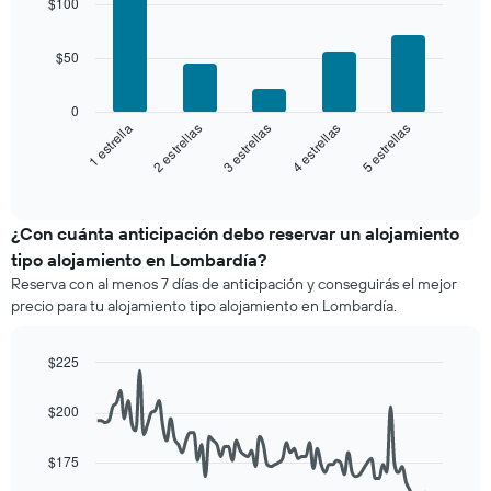
$100
with
y
de
5
agrupado
una
bars.
por
$50
habitación
número
El
de
siguiente
0
estrellas
gráfico
3 estrellas
5 estrellas
2 estrellas
4 estrellas
1 estrella
El
muestra
gráfico
el
End
muestra
of
precio
interactive
1
promedio
chart
eje
de
¿Con cuánta anticipación debo reservar un alojamiento
X
una
tipo alojamiento en Lombardía?
que
habitación
indica
Reserva con al menos 7 días de anticipación y conseguirás el mejor
para
las
precio para tu alojamiento tipo alojamiento en Lombardía.
este
categorías
fin
de
de
$225
los
semana,
hoteles
Line
Chart
calculado
graphic.
chart
por
$200
a
with
estrellas.
90
partir
El
data
de
$175
gráfico
points.
los
muestra