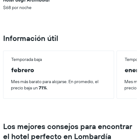
el
Hotel degli Arcimboldi
últimos
precio
$68 por noche
3 días.
promedio
de
una
habitación
Información útil
Temporada baja
Tempora
febrero
ener
Mes más barato para alojarse. En promedio, el
Mes más
precio baja un
71%
.
precio 
Los mejores consejos para encontrar
el hotel perfecto en Lombardía