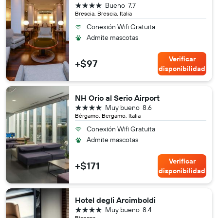
4 estrellas
Bueno
7.7
Brescia, Brescia, Italia
Conexión Wifi Gratuita
Admite mascotas
Verificar
+$97
disponibilidad
NH Orio al Serio Airport
4 estrellas
Muy bueno
8.6
Bérgamo, Bergamo, Italia
Conexión Wifi Gratuita
Admite mascotas
Verificar
+$171
disponibilidad
Hotel degli Arcimboldi
4 estrellas
Muy bueno
8.4
Bicocca