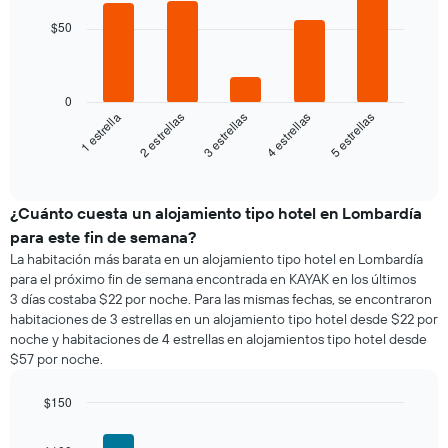
una
El
with
una
habitación
5
gráfico
$50
habitación
bars.
doble,
muestra
calculado
1
El
a
eje
siguiente
partir
0
X
gráfico
3 estrellas
5 estrellas
2 estrellas
4 estrellas
1 estrella
de
que
muestra
los
indica
el
End
últimos
los
of
precio
3 días
días
interactive
promedio
chart
de
de
¿Cuánto cuesta un alojamiento tipo hotel en Lombardía
la
una
semana.
para este fin de semana?
habitación
El
La habitación más barata en un alojamiento tipo hotel en Lombardía
para
gráfico
para el próximo fin de semana encontrada en KAYAK en los últimos
esta
muestra
3 días costaba $22 por noche. Para las mismas fechas, se encontraron
noche,
1
habitaciones de 3 estrellas en un alojamiento tipo hotel desde $22 por
calculado
eje
noche y habitaciones de 4 estrellas en alojamientos tipo hotel desde
a
Y
$57 por noche.
partir
que
de
indica
los
$150
el
últimos
Bar
precio
Chart
3 días
graphic.
chart
promedio