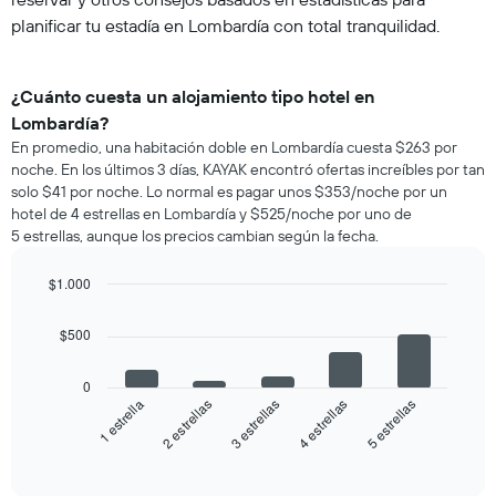
planificar tu estadía en Lombardía con total tranquilidad.
¿Cuánto cuesta un alojamiento tipo hotel en
Lombardía?
En promedio, una habitación doble en Lombardía cuesta $263 por
noche. En los últimos 3 días, KAYAK encontró ofertas increíbles por tan
solo $41 por noche. Lo normal es pagar unos $353/noche por un
hotel de 4 estrellas en Lombardía y $525/noche por uno de
5 estrellas, aunque los precios cambian según la fecha.
$1.000
Bar
Chart
graphic.
chart
$500
with
5
bars.
0
3 estrellas
5 estrellas
2 estrellas
4 estrellas
1 estrella
El
siguiente
End
of
gráfico
interactive
muestra
chart