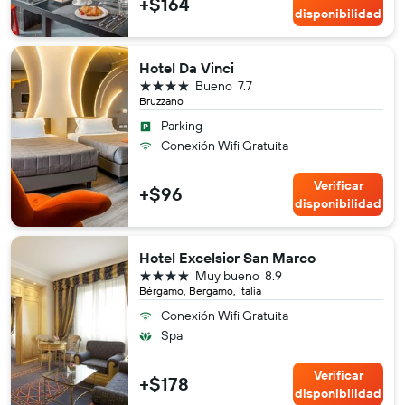
+$164
disponibilidad
Hotel Da Vinci
4 estrellas
Bueno
7.7
Bruzzano
Parking
Conexión Wifi Gratuita
Verificar
+$96
disponibilidad
Hotel Excelsior San Marco
4 estrellas
Muy bueno
8.9
Bérgamo, Bergamo, Italia
Conexión Wifi Gratuita
Spa
Verificar
+$178
disponibilidad