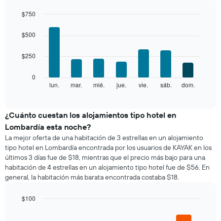
por
eje
mes
$750
X
El
Bar
Chart
que
gráfico
graphic.
chart
$500
indica
with
muestra
las
7
1
categorías
$250
bars.
eje
de
X
los
El
0
que
hoteles
siguiente
lun.
mar.
mié.
jue.
vie.
sáb.
dom.
End
indica
por
of
gráfico
los
interactive
estrellas.
muestra
chart
meses.
El
el
¿Cuánto cuestan los alojamientos tipo hotel en
El
gráfico
precio
gráfico
Lombardía esta noche?
muestra
promedio
muestra
La mejor oferta de una habitación de 3 estrellas en un alojamiento
1
de
1
tipo hotel en Lombardía encontrada por los usuarios de KAYAK en los
eje
una
eje
últimos 3 días fue de $18, mientras que el precio más bajo para una
X
habitación
Y
que
habitación de 4 estrellas en un alojamiento tipo hotel fue de $56. En
por
que
indica
general, la habitación más barata encontrada costaba $18.
cada
indica
el
día
el
precio
de
$100
precio
promedio
la
Bar
promedio
Chart
de
semana
graphic.
chart
de