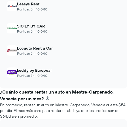
últimas
previos
Leasys Rent
72
a
Puntuación: 10.0/10
horas.
la
El
reserva.
gráfico
El
SICILY BY CAR
muestra
gráfico
Puntuación: 10.0/10
1
muestra
eje
1
X
eje
Locauto Rent a Car
que
Y
Puntuación: 10.0/10
indica
que
las
indica
4
el
keddy by Europcar
empresas
precio
más
Puntuación: 10.0/10
promedio
baratas
de
de
un
¿Cuánto cuesta rentar un auto en Mestre-Carpenedo,
renta
auto
de
Venecia por un mes?
de
autos
En promedio, rentar un auto en Mestre-Carpenedo, Venecia cuesta $54
renta.
El
por día. El mes más caro para rentar es abril, ya que los precios son de
gráfico
$64/día en promedio.
muestra
1