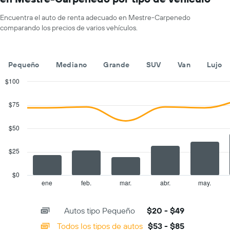
1
eje
Encuentra el auto de renta adecuado en Mestre-Carpenedo
X
comparando los precios de varios vehículos.
que
indica
los
meses
Pequeño
Mediano
Grande
SUV
Van
Lujo
del
año.
$100
El
Combination
Chart
gráfico
graphic.
chart
$75
with
muestra
2
1
data
$50
eje
series.
Y
que
$25
The
indica
chart
el
has
$0
precio
1
ene
feb.
mar.
abr.
may.
End
promedio
of
X
de
interactive
axis
chart
un
Autos tipo Pequeño
$20 - $49
displaying
auto
categories.
Todos los tipos de autos
$53 - $85
de