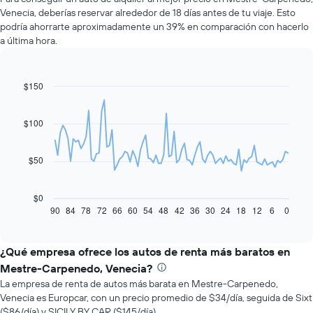
Venecia, deberías reservar alrededor de 18 días antes de tu viaje. Esto
podría ahorrarte aproximadamente un 39% en comparación con hacerlo
a última hora.
$150
Line
Chart
graphic.
chart
with
91
$100
data
points.
$50
El
siguiente
gráfico
$0
muestra
90
84
78
72
66
60
54
48
42
36
30
24
18
12
6
0
End
of
cómo
interactive
varía
chart
el
¿Qué empresa ofrece los autos de renta más baratos en
precio
Mestre-Carpenedo, Venecia?
de
La empresa de renta de autos más barata en Mestre-Carpenedo,
un
Venecia es Europcar, con un precio promedio de $34/día, seguida de Sixt
auto
($86/día) y SICILY BY CAR ($145/día).