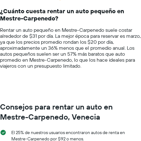
Range:
renta
14
por
¿Cuánto cuesta rentar un auto pequeño en
categories.
día.
Mestre-Carpenedo?
The
chart
Rentar un auto pequeño en Mestre-Carpenedo suele costar
has
alrededor de $31 por día. La mejor época para reservar es marzo,
1
ya que los precios promedio rondan los $20 por día,
Y
aproximadamente un 36% menos que el promedio anual. Los
axis
autos pequeños suelen ser un 57% más baratos que auto
displaying
promedio en Mestre-Carpenedo, lo que los hace ideales para
values.
viajeros con un presupuesto limitado.
Range:
0
to
100.
Consejos para rentar un auto en
Mestre-Carpenedo, Venecia
El 25% de nuestros usuarios encontraron autos de renta en
Mestre-Carpenedo por $92 o menos.