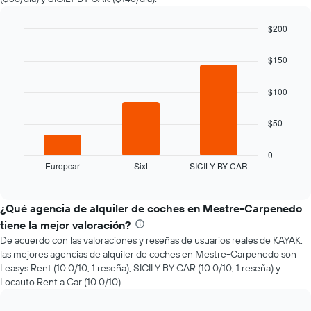
de
renta
a
$200
medida
Bar
Chart
que
graphic.
chart
$150
with
se
3
acerca
bars.
$100
la
fecha
El
de
$50
siguiente
la
gráfico
reserva.
muestra
0
El
Europcar
Sixt
SICILY BY CAR
las
End
gráfico
of
cuatro
interactive
muestra
empresas
chart
1
de
¿Qué agencia de alquiler de coches en Mestre-Carpenedo
eje
renta
tiene la mejor valoración?
X
de
que
De acuerdo con las valoraciones y reseñas de usuarios reales de KAYAK,
autos
indica
las mejores agencias de alquiler de coches en Mestre-Carpenedo son
más
la
Leasys Rent (10.0/10, 1 reseña), SICILY BY CAR (10.0/10, 1 reseña) y
económicas
cantidad
Locauto Rent a Car (10.0/10).
de
de
las
días