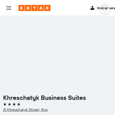
Iniciar se
Khreschatyk Business Suites
4 estrellas
21 Khreschatyk Street, Kyiv