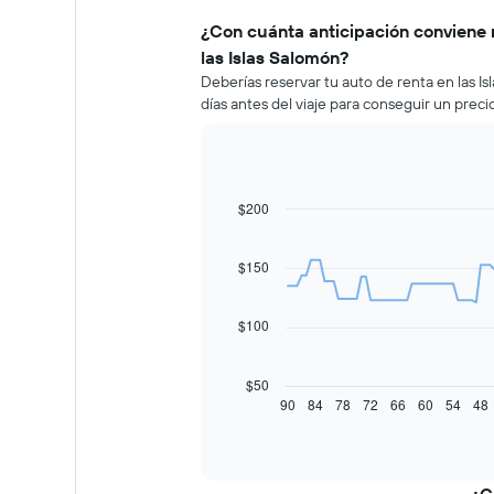
¿Con cuánta anticipación conviene 
las Islas Salomón?
Deberías reservar tu auto de renta en las
días antes del viaje para conseguir un prec
$200
Line
Chart
graphic.
chart
with
91
$150
data
points.
$100
El
siguiente
gráfico
$50
muestra
90
84
78
72
66
60
54
48
End
of
cómo
interactive
varía
chart
el
precio