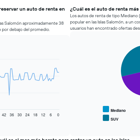
reservar un auto de renta en
¿Cuál es el auto de renta más
Los autos de renta de tipo Mediano (
popular en las Islas Salomón, a un c
 Islas Salomón aproximadamente 38
usuarios han encontrado ofertas des
io por debajo del promedio.
Pie
Chart
graphic.
chart
with
3
slices.
El
siguiente
gráfico
muestra
el
precio
Mediano
42
36
30
24
18
12
6
0
promedio
SUV
End
de
of
los
interactive
tipos
chart
de