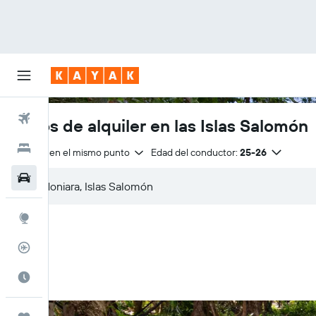
Vuelos
Autos de alquiler en las Islas Salomón
Hoteles
Entrega en el mismo punto
Edad del conductor:
25-26
Autos
Explore
Rastreador
Cuándo ir