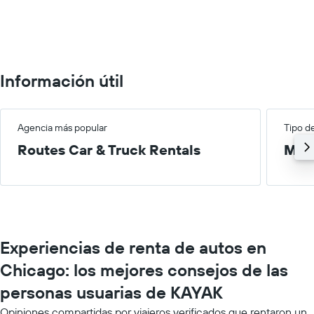
Range:
0
to
100.
Información útil
Agencia más popular
Tipo d
Routes Car & Truck Rentals
Med
Experiencias de renta de autos en
Chicago: los mejores consejos de las
personas usuarias de KAYAK
Opiniones compartidas por viajeros verificados que rentaron un