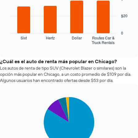
4
la
bars.
fecha
$20
de
El
la
siguiente
reserva.
gráfico
0
El
muestra
Sixt
Hertz
Dollar
Routes Car &
gráfico
Truck Rentals
las
End
muestra
of
cuatro
1
interactive
empresas
chart
eje
de
¿Cuál es el auto de renta más popular en Chicago?
X
renta
Los autos de renta de tipo SUV (Chevrolet Blazer o similares) son la
que
de
opción más popular en Chicago, a un costo promedio de $109 por día.
indica
autos
la
Algunos usuarios han encontrado ofertas desde $53 por día.
más
cantidad
económicas
de
de
días
Pie
Chart
las
previos
graphic.
chart
últimas
a
with
72
4
la
horas.
slices.
reserva.
El
El
gráfico
El
gráfico
muestra
siguiente