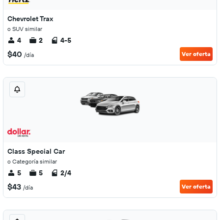
Chevrolet Trax
o SUV similar
4
2
4-5
$40
Ver oferta
/día
Class Special Car
o Categoría similar
5
5
2/4
$43
Ver oferta
/día