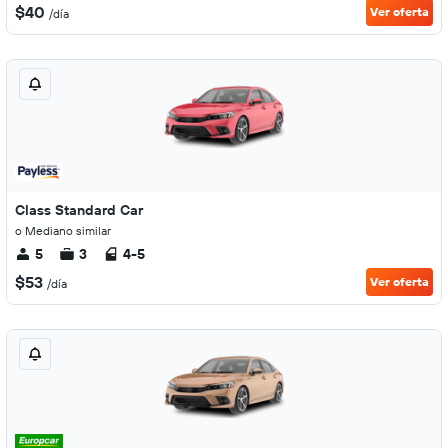
$40
Ver oferta
/día
Class Standard Car
o Mediano similar
5
3
4-5
$53
Ver oferta
/día