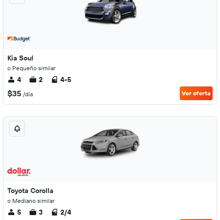
Kia Soul
o Pequeño similar
4
2
4-5
$35
Ver oferta
/día
Toyota Corolla
o Mediano similar
5
3
2/4