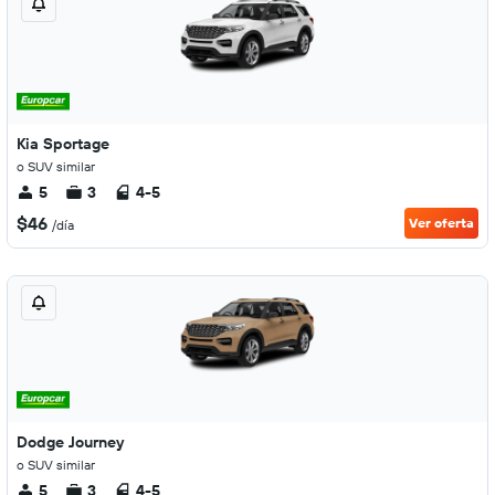
Kia Sportage
o SUV similar
5
3
4-5
$46
Ver oferta
/día
Dodge Journey
o SUV similar
5
3
4-5