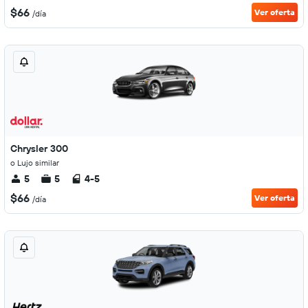
$66
Ver oferta
/día
Chrysler 300
o Lujo similar
5
5
4-5
$66
Ver oferta
/día