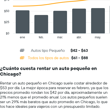
with
El
2
gráfico
data
$50
muestra
series.
1
eje
$25
The
Y
chart
que
has
$0
indica
1
ene
feb.
mar.
abr.
may.
End
el
of
X
precio
interactive
axis
chart
más
Autos tipo Pequeño
$42 - $63
displaying
barato
categories.
Todos los tipos de autos
$61 - $88
de
Range:
un
14
auto
¿Cuánto cuesta rentar un auto pequeño en
categories.
de
Chicago?
The
renta
chart
por
Rentar un auto pequeño en Chicago suele costar alrededor de
has
empresa.
$53 por día. La mejor época para reservar es febrero, ya que los
1
precios promedio rondan los $42 por día, aproximadamente un
Y
21% menos que el promedio anual. Los autos pequeños suelen
axis
ser un 29% más baratos que auto promedio en Chicago, lo que
displaying
los hace ideales para viajeros con un presupuesto limitado.
values.