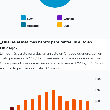
muestra
1
gráfico
1
eje
muestra
eje
X
el
Y
que
precio
SUV
Grande
que
indica
promedio
indica
Mediano
Lujo
las
End
de
el
of
4
los
precio
interactive
empresas
tipos
chart
promedio
más
de
¿Cuál es el mes más barato para rentar un auto en
de
baratas
autos
un
Chicago?
de
más
auto
El mes más barato para alquilar un auto en Chicago es enero, con un
renta
populares.
de
costo promedio de $38/día. El mes más caro para alquilar un auto en
de
renta.
Chicago es julio, ya que el precio promedio es de $76/día, un 35% por
autos
encima del promedio anual en Chicago.
El
gráfico
muestra
$100
1
Bar
Chart
eje
graphic.
chart
$75
with
Y
12
que
bars.
$50
indica
el
El