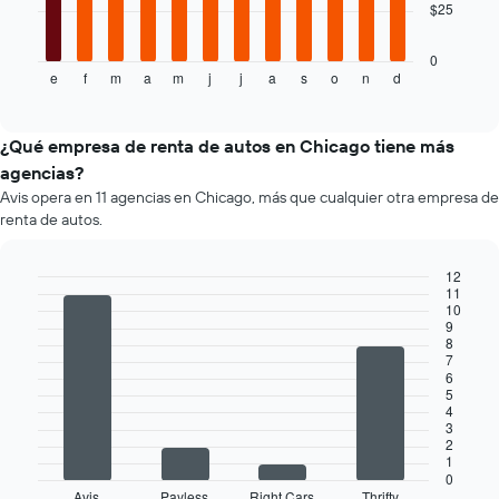
precio
$25
siguiente
más
gráfico
barato
muestra
0
de
e
f
m
a
m
j
j
a
s
o
n
d
el
End
un
of
precio
interactive
auto
promedio
chart
de
de
¿Qué empresa de renta de autos en Chicago tiene más
renta
un
agencias?
por
auto
empresa.
Avis opera en 11 agencias en Chicago, más que cualquier otra empresa de
de
renta de autos.
renta
por
mes.
12
El
11
Bar
Chart
10
gráfico
graphic.
chart
9
muestra
with
8
4
1
7
bars.
eje
6
5
X
4
El
que
3
siguiente
indica
2
gráfico
los
1
muestra
0
meses
Avis
Payless
Right Cars
Thrifty
End