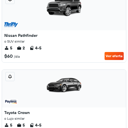
Nissan Pathfinder
o SUV similar
5
2
4-5
$60
Ver oferta
/día
Toyota Crown
o Lujo similar
5
5
4-5