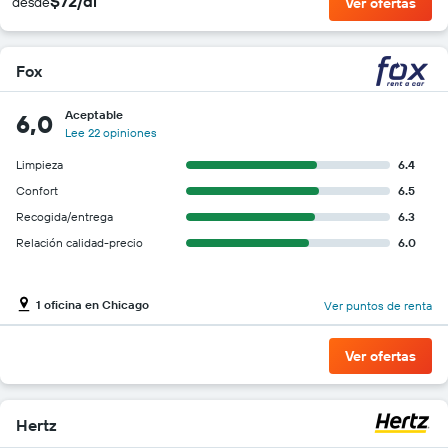
$72/dí
desde
Ver ofertas
Fox
Aceptable
6,0
Lee 22 opiniones
Limpieza
6.4
Confort
6.5
Recogida/entrega
6.3
Relación calidad-precio
6.0
1 oficina en Chicago
Ver puntos de renta
Ver ofertas
Hertz