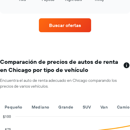
las
del
of
cuatro
año.
interactive
empresas
chart
El
de
gráfico
renta
muestra
Buscar ofertas
de
1
autos
eje
con
Y
más
que
sucursales.
indica
El
el
gráfico
Comparación de precios de autos de renta
precio
muestra
promedio
en Chicago por tipo de vehículo
1
de
eje
un
Encuentra el auto de renta adecuado en Chicago comparando los
X
auto
precios de varios vehículos.
que
de
indica
renta
las
por
empresas
día.
Pequeño
Mediano
Grande
SUV
Van
Camio
de
renta
$100
de
Combination
Chart
autos.
graphic.
chart
$75