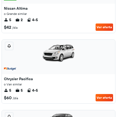
Nissan Altima
o Grande similar
5
2
4-5
$42
Ver oferta
/día
Chrysler Pacifica
o Van similar
5
5
4-5
$60
Ver oferta
/día