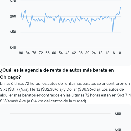
$70
Line
Chart
graphic.
chart
with
91
$60
data
points.
$50
El
siguiente
gráfico
$40
muestra
90
84
78
72
66
60
54
48
42
36
30
24
18
12
6
0
End
of
cómo
interactive
varía
chart
el
¿Cuál es la agencia de renta de autos más barata en
precio
Chicago?
de
En las últimas 72 horas, los autos de renta más baratos se encontraron en
un
Sixt ($31,77/día), Hertz ($32,38/día) y Dollar ($38,36/día). Los autos de
auto
alquiler más baratos encontrados en las últimas 72 horas están en Sixt 714
de
S Wabash Ave (a 0,4 km del centro de la ciudad).
renta
a
medida
$60
que
Bar
Chart
se
graphic.
chart
with
acerca
$40