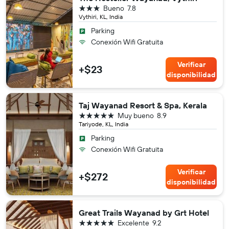
3 estrellas
Bueno
7.8
Vythiri, KL, India
Parking
Conexión Wifi Gratuita
Verificar
+$23
disponibilidad
Taj Wayanad Resort & Spa, Kerala
5 estrellas
Muy bueno
8.9
Tariyode, KL, India
Parking
Conexión Wifi Gratuita
Verificar
+$272
disponibilidad
Great Trails Wayanad by Grt Hotel
5 estrellas
Excelente
9.2