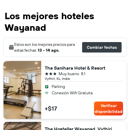
Los mejores hoteles
Wayanad
Estos son los mejores precios para
Cambiar fechas
estas fechas:
13 - 14 ago.
The Sanihara Hotel & Resort
3 estrellas
Muy bueno
8.1
Vythiri, KL, India
Parking
Conexión Wifi Gratuita
Verificar
+$17
disponibilidad
The Hosteller Wayanad, Vythiri