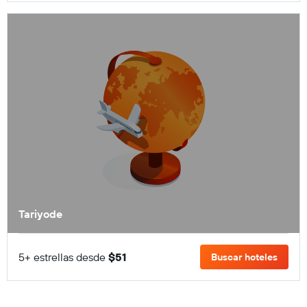
Tariyode
5+ estrellas desde
$51
Buscar hoteles