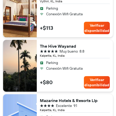
Vythiri, KL, India
Parking
Conexión Wifi Gratuita
Verificar
+$113
disponibilidad
The Hive Wayanad
5 estrellas
Muy bueno
8.8
Kalpetta, KL, India
Parking
Conexión Wifi Gratuita
Verificar
+$80
disponibilidad
Mazarine Hotels & Resorts Llp
4 estrellas
Excelente
9.1
Kalpetta, KL, India