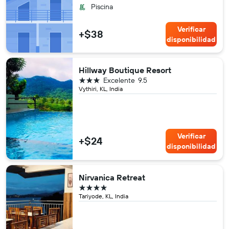
Piscina
Verificar
+$38
disponibilidad
Hillway Boutique Resort
3 estrellas
Excelente
9.5
Vythiri, KL, India
Verificar
+$24
disponibilidad
Nirvanica Retreat
4 estrellas
Tariyode, KL, India