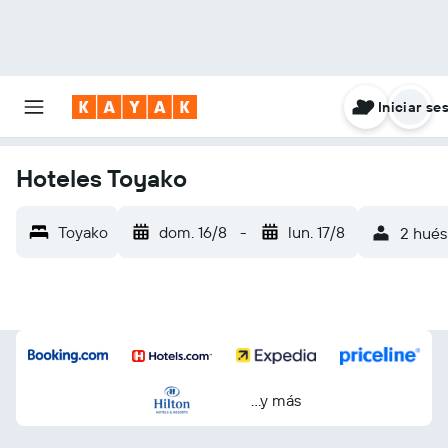
Iniciar se
Hoteles Toyako
Toyako
dom. 16/8
-
lun. 17/8
2 hués
...y más