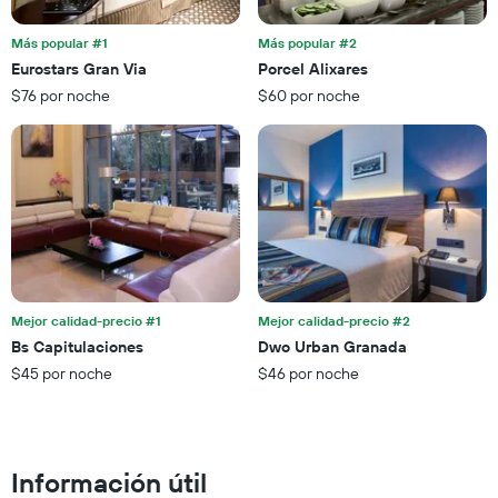
esta
X
noche,
que
Más popular #1
Más popular #2
calculado
indica
Eurostars Gran Via
Porcel Alixares
a
las
partir
$76 por noche
$60 por noche
categorías
de
de
los
los
últimos
hoteles
3 días
por
estrellas.
El
gráfico
muestra
1
eje
Mejor calidad-precio #1
Mejor calidad-precio #2
X
Bs Capitulaciones
Dwo Urban Granada
que
$45 por noche
$46 por noche
indica
el
precio
promedio
de
Información útil
una