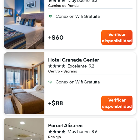
Muy bueno
8.3
Camino de Ronda
Conexión Wifi Gratuita
Verificar
+$60
disponibilidad
Hotel Granada Center
4 estrellas
Excelente
9.2
Centro - Sagrario
Conexión Wifi Gratuita
Verificar
+$88
disponibilidad
Porcel Alixares
4 estrellas
Muy bueno
8.6
Realejo