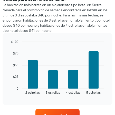
habitación
La habitación más barata en un alojamiento tipo hotel en Sierra
para
Nevada para el próximo fin de semana encontrada en KAYAK en los
esta
últimos 3 días costaba $40 por noche. Para las mismas fechas, se
noche,
encontraron habitaciones de 3 estrellas en un alojamiento tipo hotel
calculado
desde $40 por noche y habitaciones de 4 estrellas en alojamientos
a
tipo hotel desde $41 por noche.
partir
de
los
$100
últimos
Bar
Chart
3 días
graphic.
chart
$75
with
y
4
agrupado
bars.
$50
por
número
El
de
$25
siguiente
estrellas
gráfico
El
muestra
0
gráfico
2 estrellas
3 estrellas
4 estrellas
5 estrellas
el
End
muestra
of
precio
interactive
1
promedio
chart
eje
de
X
una
que