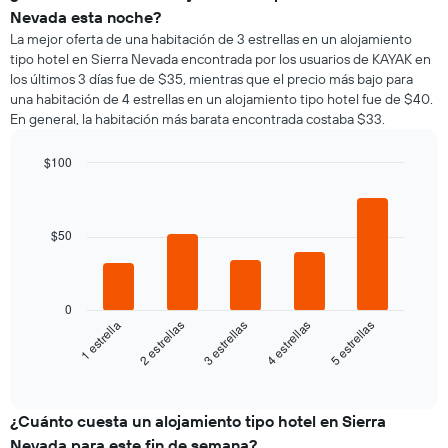
Nevada esta noche?
La mejor oferta de una habitación de 3 estrellas en un alojamiento
tipo hotel en Sierra Nevada encontrada por los usuarios de KAYAK en
los últimos 3 días fue de $35, mientras que el precio más bajo para
una habitación de 4 estrellas en un alojamiento tipo hotel fue de $40.
En general, la habitación más barata encontrada costaba $33.
$100
Bar
Chart
graphic.
chart
with
5
$50
bars.
El
siguiente
0
gráfico
3 estrellas
5 estrellas
2 estrellas
4 estrellas
1 estrella
muestra
el
End
of
precio
interactive
promedio
chart
de
¿Cuánto cuesta un alojamiento tipo hotel en Sierra
una
Nevada para este fin de semana?