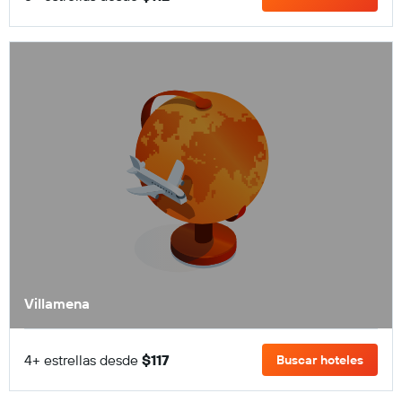
Villamena
4+ estrellas desde
$117
Buscar hoteles