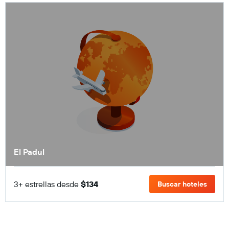
El Padul
3+ estrellas desde
$134
Buscar hoteles