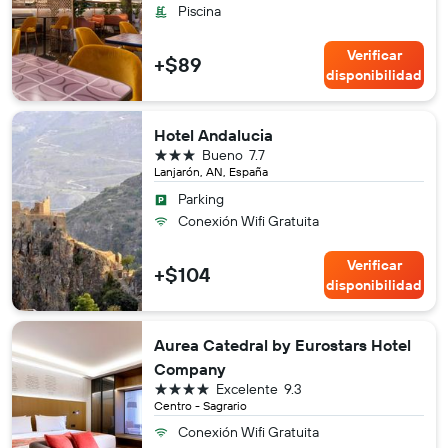
Piscina
Verificar
+$89
disponibilidad
Hotel Andalucia
3 estrellas
Bueno
7.7
Lanjarón, AN, España
Parking
Conexión Wifi Gratuita
Verificar
+$104
disponibilidad
Aurea Catedral by Eurostars Hotel
Company
4 estrellas
Excelente
9.3
Centro - Sagrario
Conexión Wifi Gratuita