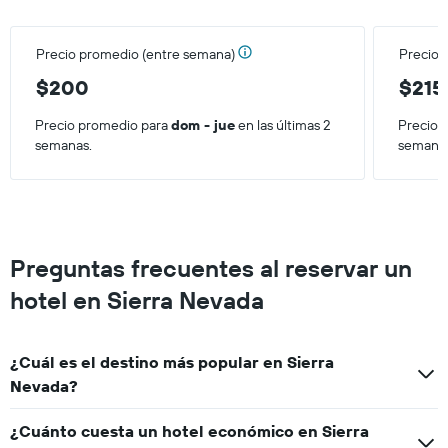
habitación
para
este
Precio promedio (entre semana)
Precio 
fin
de
$200
$215
semana,
calculado
Precio promedio para
dom - jue
en las últimas 2
Precio 
a
semanas.
semana
partir
de
los
últimos
3 días.
Preguntas frecuentes al reservar un
hotel en Sierra Nevada
¿Cuál es el destino más popular en Sierra
Nevada?
¿Cuánto cuesta un hotel económico en Sierra