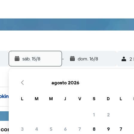
sáb. 15/8
-
dom. 16/8
2 
agosto 2026
L
M
M
J
V
S
D
L
1
2
a comunidad viajera elige KAYAK
3
4
5
6
7
8
9
7