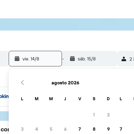
vie. 14/8
-
sáb. 15/8
2 
agosto 2026
L
M
M
J
V
S
D
L
1
2
a comunidad viajera elige KAYAK
3
4
5
6
7
8
9
7