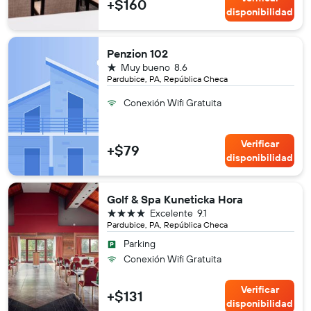
+$160
disponibilidad
Penzion 102
1 estrella
Muy bueno
8.6
Pardubice, PA, República Checa
Conexión Wifi Gratuita
Verificar
+$79
disponibilidad
Golf & Spa Kuneticka Hora
4 estrellas
Excelente
9.1
Pardubice, PA, República Checa
Parking
Conexión Wifi Gratuita
Verificar
+$131
disponibilidad