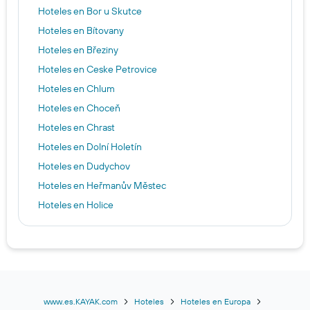
Hoteles en Bor u Skutce
Hoteles en Bítovany
Hoteles en Březiny
Hoteles en Ceske Petrovice
Hoteles en Chlum
Hoteles en Choceň
Hoteles en Chrast
Hoteles en Dolní Holetín
Hoteles en Dudychov
Hoteles en Heřmanův Městec
Hoteles en Holice
Hoteles en Horni Sloupnice
Hoteles en Horní Heřmanice
Hoteles en Horní Morava
Hoteles en Jablonné nad Orlicí
Hoteles en Jevíčko
www.es.KAYAK.com
Hoteles
Hoteles en Europa