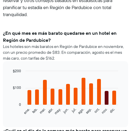
reservar y otros consejos basados en estadísticas para
planificar tu estadía en Región de Pardubice con total
tranquilidad.
¿En qué mes es más barato quedarse en un hotel en
Región de Pardubice?
Los hoteles son más baratos en Región de Pardubice en noviembre,
con un precio promedio de $83. En comparación, agosto es el mes
más caro, con tarifas de $162.
$200
Bar
Chart
graphic.
chart
with
$100
12
bars.
0
El
feb.
may.
ago.
nov.
ene.
abr.
jul.
oct.
mar.
jun.
sep.
dic.
siguiente
End
of
gráfico
interactive
muestra
chart
el
¿Cuál es el día de la semana más barato para reservar un