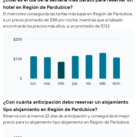
precio
hotel en Región de Pardubice?
promedio
El miércoles conseguirás las tarifas más bajas en Región de Pardubice,
de
a un precio promedio de $88 por noche; mientras que el sábado
una
encontrarás los precios más altos, a un promedio de $132.
habitación
por
mes
$200
El
Bar
Chart
gráfico
graphic.
chart
with
muestra
$100
7
1
bars.
eje
X
El
0
que
siguiente
lun.
mar.
mié.
jue.
vie.
sáb.
dom.
End
indica
of
gráfico
los
interactive
muestra
chart
meses.
el
¿Con cuánta anticipación debo reservar un alojamiento
El
precio
gráfico
tipo alojamiento en Región de Pardubice?
promedio
muestra
Reserva con al menos 22 días de anticipación y conseguirás el mejor
de
1
precio para tu alojamiento tipo alojamiento en Región de Pardubice.
una
eje
habitación
Y
por