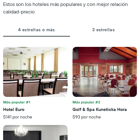
Y
Estos son los hoteles más populares y con mejor relación
fecha
que
de
calidad-precio
indica
la
el
estadía
precio
El
4 estrellas o más
3 estrellas
promedio
gráfico
de
muestra
una
1
habitación
eje
X
que
indica
la
cantidad
de
días
que
Más popular #1
Más popular #2
faltan
Hotel Euro
Golf & Spa Kuneticka Hora
para
$141 por noche
$93 por noche
la
estadía
El
gráfico