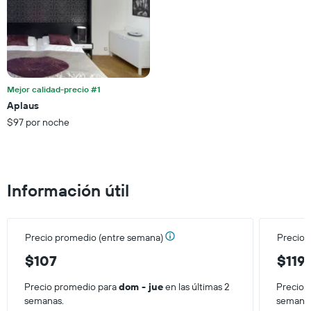
muestra
1
eje
Y
que
indica
el
Mejor calidad-precio #1
precio
Aplaus
promedio
$97 por noche
de
una
habitación
Información útil
Precio promedio (entre semana)
Precio 
$107
$119
Precio promedio para
dom - jue
en las últimas 2
Precio 
semanas.
semana