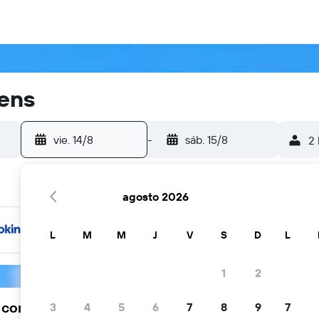
hens
vie. 14/8
-
sáb. 15/8
2 
agosto 2026
L
M
M
J
V
S
D
L
1
2
a comunidad viajera elige KAYAK
3
4
5
6
7
8
9
7