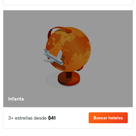
Infanta
3+ estrellas desde
$41
Buscar hoteles