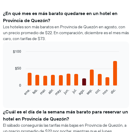
¿En qué mes es más barato quedarse en un hotel en
Provincia de Quezón?
Los hoteles son más baratos en Provincia de Quezón en agosto, con
un precio promedio de $22. En comparación, diciembre es el mes más
caro, con tarifas de $73.
$100
Bar
Chart
graphic.
chart
with
$50
12
bars.
0
El
feb.
may.
ago.
nov.
ene.
abr.
jul.
oct.
mar.
jun.
sep.
dic.
siguiente
End
of
gráfico
interactive
muestra
chart
el
¿Cuál es el día de la semana más barato para reservar un
precio
hotel en Provincia de Quezón?
promedio
El sábado conseguirás las tarifas más bajas en Provincia de Quezón, a
de
un precio promedio de $22 por noche; mientras que el lunes