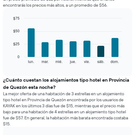
una
encontrarás los precios más altos, a un promedio de $56.
habitación
por
mes
$75
El
Bar
Chart
gráfico
graphic.
chart
$50
with
muestra
7
1
$25
bars.
eje
X
El
0
que
siguiente
lun.
mar.
mié.
jue.
vie.
sáb.
dom.
End
indica
of
gráfico
los
interactive
muestra
chart
meses.
el
¿Cuánto cuestan los alojamientos tipo hotel en Provincia
El
precio
gráfico
de Quezón esta noche?
promedio
muestra
La mejor oferta de una habitación de 3 estrellas en un alojamiento
de
1
tipo hotel en Provincia de Quezón encontrada por los usuarios de
una
eje
KAYAK en los últimos 3 días fue de $15, mientras que el precio más
habitación
Y
bajo para una habitación de 4 estrellas en un alojamiento tipo hotel
por
que
fue de $57. En general, la habitación más barata encontrada costaba
cada
indica
$15.
día
el
de
precio