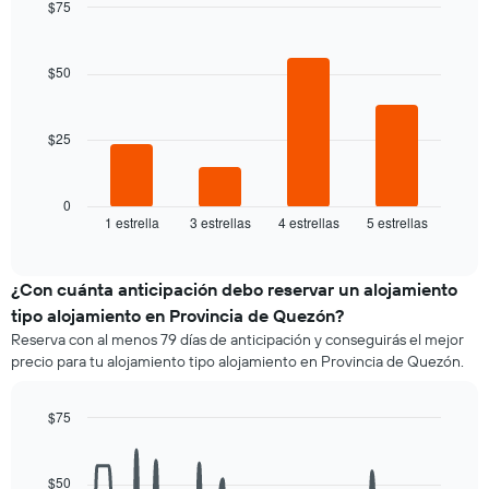
la
$75
promedio
semana
Bar
de
Chart
El
graphic.
chart
una
gráfico
with
$50
habitación
4
muestra
bars.
1
eje
$25
El
X
siguiente
que
gráfico
indica
muestra
0
los
1 estrella
3 estrellas
4 estrellas
5 estrellas
el
End
días
of
precio
de
interactive
promedio
chart
la
de
¿Con cuánta anticipación debo reservar un alojamiento
semana.
una
El
tipo alojamiento en Provincia de Quezón?
habitación
gráfico
Reserva con al menos 79 días de anticipación y conseguirás el mejor
para
muestra
precio para tu alojamiento tipo alojamiento en Provincia de Quezón.
esta
1
noche,
eje
calculado
Y
$75
a
que
Line
Chart
partir
graphic.
indica
chart
de
with
el
$50