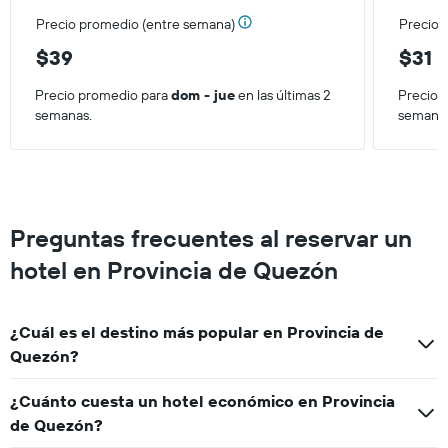
3 días
que
Precio promedio (entre semana)
Precio 
indica
el
$39
$31
precio
promedio
Precio promedio para
dom - jue
en las últimas 2
Precio 
de
semanas.
semana
una
habitación
Preguntas frecuentes al reservar un
hotel en Provincia de Quezón
¿Cuál es el destino más popular en Provincia de
Quezón?
¿Cuánto cuesta un hotel económico en Provincia
de Quezón?