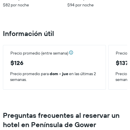
que
$82 por noche
$94 por noche
indica
el
precio
promedio
de
Información útil
una
habitación
para
este
Precio promedio (entre semana)
Precio 
fin
de
$126
$137
semana,
calculado
Precio promedio para
dom - jue
en las últimas 2
Precio 
a
semanas.
semana
partir
de
los
últimos
3 días.
Preguntas frecuentes al reservar un
hotel en Península de Gower