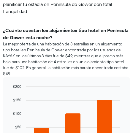
planificar tu estadía en Península de Gower con total
tranquilidad.
¿Cuánto cuestan los alojamientos tipo hotel en Península
de Gower esta noche?
La mejor oferta de una habitación de 3 estrellas en un alojamiento
tipo hotel en Península de Gower encontrada por los usuarios de
KAYAK en los últimos 3 días fue de $49, mientras que el precio más
bajo para una habitación de 4 estrellas en un alojamiento tipo hotel
fue de $102. En general, la habitación más barata encontrada costaba
$49.
$200
Bar
Chart
graphic.
chart
$150
with
3
bars.
$100
El
$50
siguiente