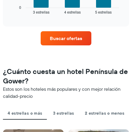
gráfico
El
muestra
0
gráfico
3 estrellas
4 estrellas
5 estrellas
el
End
muestra
of
precio
interactive
1
promedio
chart
eje
de
X
una
que
Buscar ofertas
habitación
indica
para
las
este
categorías
fin
de
de
los
semana,
¿Cuánto cuesta un hotel Península de
hoteles
calculado
por
Gower?
a
estrellas.
partir
El
Estos son los hoteles más populares y con mejor relación
de
gráfico
calidad-precio
los
muestra
últimos
1
3 días
eje
4 estrellas o más
3 estrellas
2 estrellas o menos
y
X
agrupado
que
por
indica
número