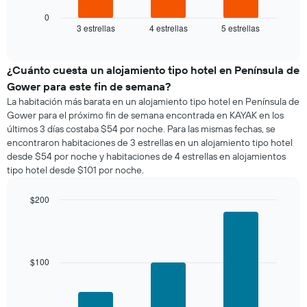
gráfico
muestra
0
3 estrellas
4 estrellas
5 estrellas
el
End
of
precio
interactive
promedio
chart
de
¿Cuánto cuesta un alojamiento tipo hotel en Península de
una
Gower para este fin de semana?
habitación
La habitación más barata en un alojamiento tipo hotel en Península de
para
Gower para el próximo fin de semana encontrada en KAYAK en los
esta
últimos 3 días costaba $54 por noche. Para las mismas fechas, se
noche,
encontraron habitaciones de 3 estrellas en un alojamiento tipo hotel
calculado
desde $54 por noche y habitaciones de 4 estrellas en alojamientos
a
tipo hotel desde $101 por noche.
partir
de
los
$200
últimos
Bar
Chart
3 días
graphic.
chart
with
y
3
agrupado
bars.
$100
por
número
El
de
siguiente
estrellas