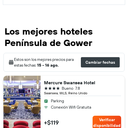
Los mejores hoteles
Península de Gower
Estos son los mejores precios para
Cambiar fechas
estas fechas:
15 - 16 ago.
Mercure Swansea Hotel
4 estrellas
Bueno
7.8
Swansea, WLS, Reino Unido
Parking
Conexión Wifi Gratuita
Verificar
+$119
disponibilidad