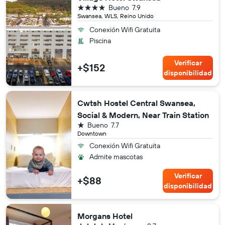
4 estrellas
Bueno
7.9
Swansea, WLS, Reino Unido
Conexión Wifi Gratuita
Piscina
Verificar
+$152
disponibilidad
Cwtsh Hostel Central Swansea,
Social & Modern, Near Train Station
1 estrella
Bueno
7.7
Downtown
Conexión Wifi Gratuita
Admite mascotas
Verificar
+$88
disponibilidad
Morgans Hotel