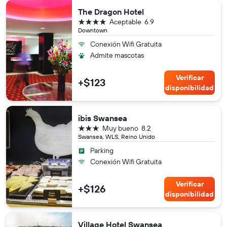
The Dragon Hotel
4 estrellas
Aceptable
6.9
Downtown
Conexión Wifi Gratuita
Admite mascotas
Verificar
+$123
disponibilidad
ibis Swansea
3 estrellas
Muy bueno
8.2
Swansea, WLS, Reino Unido
Parking
Conexión Wifi Gratuita
Verificar
+$126
disponibilidad
Village Hotel Swansea