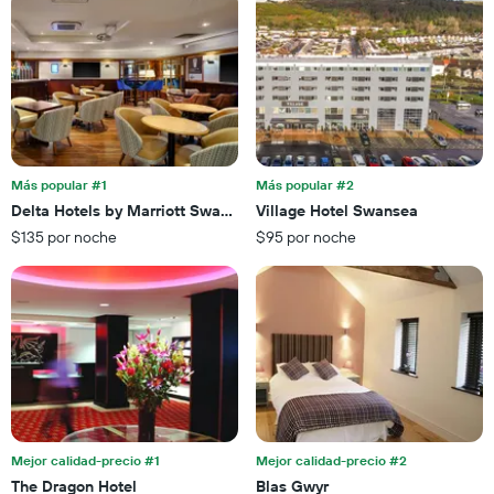
el
de
precio
estrellas
promedio
El
de
gráfico
una
muestra
habitación
1
para
eje
esta
X
noche,
que
Más popular #1
Más popular #2
calculado
indica
Delta Hotels by Marriott Swansea
Village Hotel Swansea
a
las
partir
$135 por noche
$95 por noche
categorías
de
de
los
los
últimos
hoteles
3 días
por
estrellas.
El
gráfico
muestra
1
eje
Mejor calidad-precio #1
Mejor calidad-precio #2
X
The Dragon Hotel
Blas Gwyr