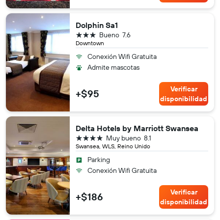
Dolphin Sa1
3 estrellas
Bueno
7.6
Downtown
Conexión Wifi Gratuita
Admite mascotas
Verificar
+$95
disponibilidad
Delta Hotels by Marriott Swansea
4 estrellas
Muy bueno
8.1
Swansea, WLS, Reino Unido
Parking
Conexión Wifi Gratuita
Verificar
+$186
disponibilidad