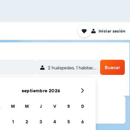
Iniciar sesión
Buscar
2 huéspedes, 1 habitación
septiembre 2026
L
M
M
J
V
S
D
1
2
3
4
5
6