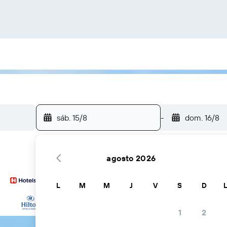
sáb. 15/8
-
dom. 16/8
agosto 2026
L
M
M
J
V
S
D
...y más
1
2