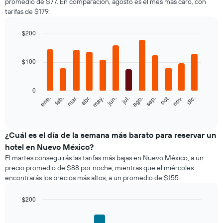
promedio de $77. En comparación, agosto es el mes más caro, con
una
tarifas de $179.
habitación
doble,
calculado
$200
a
Bar
Chart
partir
graphic.
chart
with
de
$100
12
los
bars.
últimos
3 días
0
El
feb.
may.
ago.
nov.
ene.
abr.
jul.
oct.
mar.
jun.
sep.
dic.
y
siguiente
End
agrupado
of
gráfico
por
interactive
muestra
chart
cantidad
el
¿Cuál es el día de la semana más barato para reservar un
de
precio
estrellas
hotel en Nuevo México?
promedio
El
El martes conseguirás las tarifas más bajas en Nuevo México, a un
de
gráfico
precio promedio de $88 por noche; mientras que el miércoles
una
muestra
encontrarás los precios más altos, a un promedio de $155.
habitación
1
por
eje
mes
$200
X
El
Bar
Chart
que
gráfico
graphic.
chart
indica