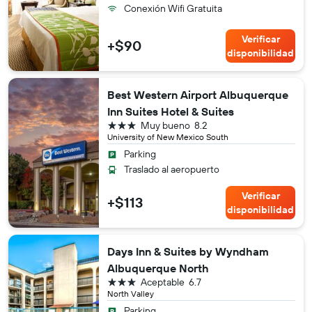
Conexión Wifi Gratuita
Verificar
+$90
disponibilidad
Best Western Airport Albuquerque
Inn Suites Hotel & Suites
3 estrellas
Muy bueno
8.2
University of New Mexico South
Parking
Traslado al aeropuerto
Verificar
+$113
disponibilidad
Days Inn & Suites by Wyndham
Albuquerque North
3 estrellas
Aceptable
6.7
North Valley
Parking