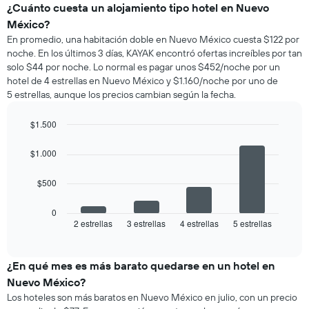
¿Cuánto cuesta un alojamiento tipo hotel en Nuevo
México?
En promedio, una habitación doble en Nuevo México cuesta $122 por
noche. En los últimos 3 días, KAYAK encontró ofertas increíbles por tan
solo $44 por noche. Lo normal es pagar unos $452/noche por un
hotel de 4 estrellas en Nuevo México y $1.160/noche por uno de
5 estrellas, aunque los precios cambian según la fecha.
$1.500
Bar
Chart
graphic.
chart
$1.000
with
4
$500
bars.
El
0
siguiente
2 estrellas
3 estrellas
4 estrellas
5 estrellas
End
of
gráfico
interactive
muestra
chart
el
¿En qué mes es más barato quedarse en un hotel en
precio
Nuevo México?
promedio
Los hoteles son más baratos en Nuevo México en julio, con un precio
de