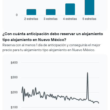
El
de
siguiente
estrellas
gráfico
El
muestra
0
gráfico
2 estrellas
3 estrellas
4 estrellas
5 estrellas
el
End
muestra
of
precio
interactive
1
promedio
chart
eje
de
¿Con cuánta anticipación debo reservar un alojamiento
X
una
tipo alojamiento en Nuevo México?
que
habitación
indica
Reserva con al menos 1 día de anticipación y conseguirás el mejor
para
las
precio para tu alojamiento tipo alojamiento en Nuevo México.
este
categorías
fin
de
de
$400
los
semana,
hoteles
Line
Chart
calculado
graphic.
chart
por
a
with
estrellas.
$300
90
partir
El
data
de
gráfico
points.
los
muestra
$200
últimos
1
El
3 días
eje
siguiente
y
X
cuadro
$100
agrupado
que