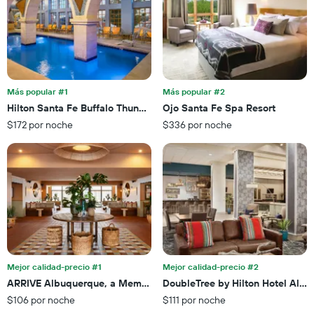
que
X
indica
que
la
indica
cantidad
el
de
precio
días
promedio
que
de
Más popular #1
Más popular #2
faltan
una
Hilton Santa Fe Buffalo Thunder
Ojo Santa Fe Spa Resort
para
habitación
$172 por noche
$336 por noche
la
para
estadía
este
El
fin
gráfico
de
muestra
semana,
1
calculado
eje
a
Y
partir
que
de
indica
los
el
últimos
Mejor calidad-precio #1
Mejor calidad-precio #2
precio
3 días.
ARRIVE Albuquerque, a Member of Design Hotels
DoubleTree by Hilton Hotel Alb
promedio
$106 por noche
$111 por noche
de