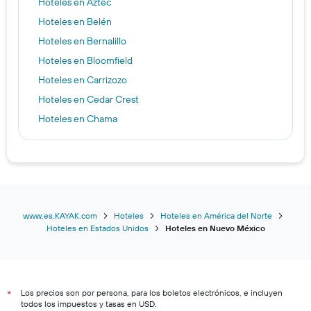
Hoteles en Aztec
Hoteles en Belén
Hoteles en Bernalillo
Hoteles en Bloomfield
Hoteles en Carrizozo
Hoteles en Cedar Crest
Hoteles en Chama
Hoteles en Chimayo
Hoteles en Cimarron
Hoteles en Clayton
Hoteles en Clovis
Hoteles en Columbus
www.es.KAYAK.com
Hoteles
Hoteles en América del Norte
Hoteles en Estados Unidos
Hoteles en Nuevo México
Hoteles en Corrales
Hoteles en Deming
Hoteles en Eagle Nest
Los precios son por persona, para los boletos electrónicos, e incluyen
Hoteles en Edgewood
*
todos los impuestos y tasas en USD.