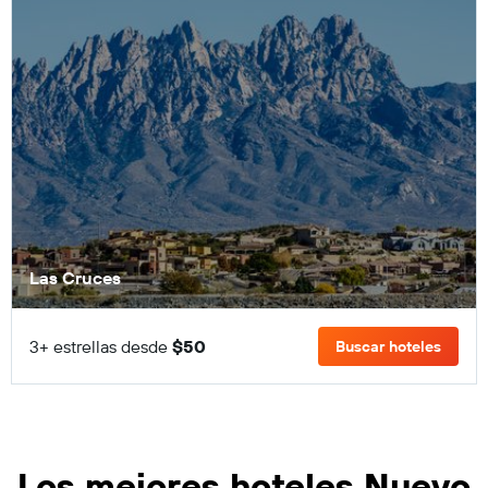
Las Cruces
3+ estrellas desde
$50
Buscar hoteles
Los mejores hoteles Nuevo