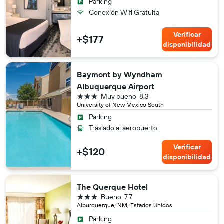
Parking
Conexión Wifi Gratuita
Verificar
+$177
disponibilidad
Baymont by Wyndham
Albuquerque Airport
3 estrellas
Muy bueno
8.3
University of New Mexico South
Parking
Traslado al aeropuerto
Verificar
+$120
disponibilidad
The Querque Hotel
3 estrellas
Bueno
7.7
Alburquerque, NM, Estados Unidos
Parking