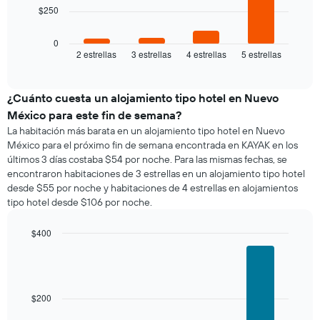
El
a
eje
$250
siguiente
partir
X
gráfico
de
que
muestra
0
los
indica
2 estrellas
3 estrellas
4 estrellas
5 estrellas
el
End
últimos
los
of
precio
3 días
días
interactive
promedio
chart
de
de
¿Cuánto cuesta un alojamiento tipo hotel en Nuevo
la
una
semana.
México para este fin de semana?
habitación
El
La habitación más barata en un alojamiento tipo hotel en Nuevo
para
gráfico
México para el próximo fin de semana encontrada en KAYAK en los
esta
muestra
últimos 3 días costaba $54 por noche. Para las mismas fechas, se
noche,
1
encontraron habitaciones de 3 estrellas en un alojamiento tipo hotel
calculado
eje
desde $55 por noche y habitaciones de 4 estrellas en alojamientos
a
Y
tipo hotel desde $106 por noche.
partir
que
de
indica
los
$400
el
últimos
Bar
precio
Chart
3 días
graphic.
chart
promedio
with
y
de
4
agrupado
una
bars.
$200
por
habitación
número