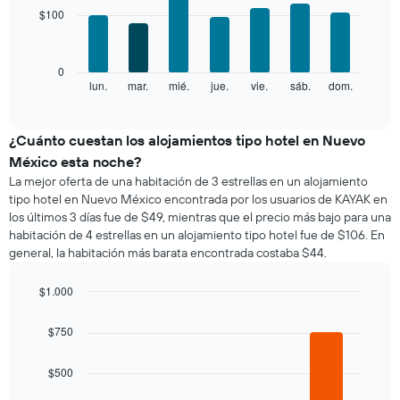
with
muestra
las
$100
7
1
categorías
bars.
eje
de
X
los
El
0
que
hoteles
siguiente
lun.
mar.
mié.
jue.
vie.
sáb.
dom.
End
indica
por
of
gráfico
los
interactive
estrellas.
muestra
chart
meses.
El
el
¿Cuánto cuestan los alojamientos tipo hotel en Nuevo
El
gráfico
precio
gráfico
México esta noche?
muestra
promedio
muestra
La mejor oferta de una habitación de 3 estrellas en un alojamiento
1
de
1
tipo hotel en Nuevo México encontrada por los usuarios de KAYAK en
eje
una
eje
los últimos 3 días fue de $49, mientras que el precio más bajo para una
X
habitación
Y
que
habitación de 4 estrellas en un alojamiento tipo hotel fue de $106. En
por
que
indica
general, la habitación más barata encontrada costaba $44.
cada
indica
el
día
el
precio
de
$1.000
precio
promedio
la
Bar
promedio
Chart
de
semana
graphic.
chart
de
$750
una
El
with
una
habitación
4
gráfico
habitación
bars.
doble,
$500
muestra
calculado
1