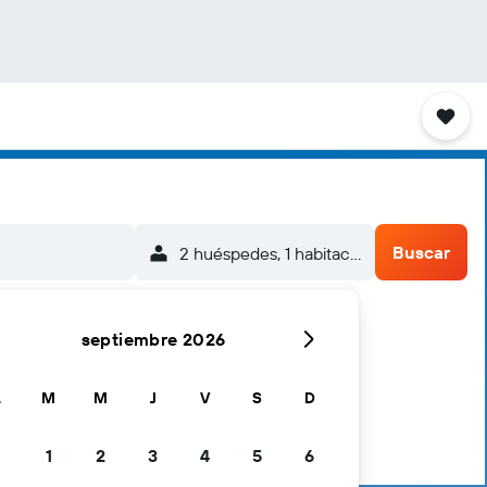
Buscar
2 huéspedes, 1 habitación
septiembre 2026
L
M
M
J
V
S
D
1
2
3
4
5
6