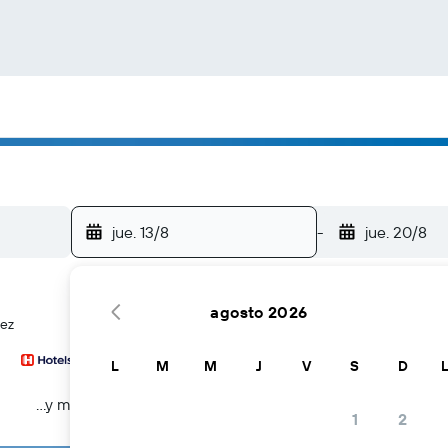
jue. 13/8
-
jue. 20/8
agosto 2026
vez
L
M
M
J
V
S
D
...y más
1
2