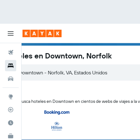
Vuelos
Hoteles en Downtown, Norfolk
Hoteles
Autos
Explore
KAYAK busca hoteles en Downtown en cientos de webs de viajes a la 
Rastreador
Cuándo ir
KAYAK for Business
NUEVO