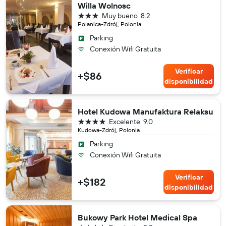
Willa Wolnosc
3 estrellas
Muy bueno
8.2
Polanica-Zdrój, Polonia
Parking
Conexión Wifi Gratuita
Verificar
+$86
disponibilidad
Hotel Kudowa Manufaktura Relaksu
4 estrellas
Excelente
9.0
Kudowa-Zdrój, Polonia
Parking
Conexión Wifi Gratuita
Verificar
+$182
disponibilidad
Bukowy Park Hotel Medical Spa