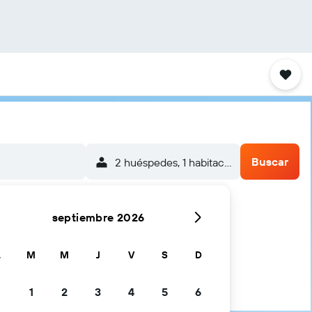
Buscar
2 huéspedes, 1 habitación
septiembre 2026
L
M
M
J
V
S
D
1
2
3
4
5
6