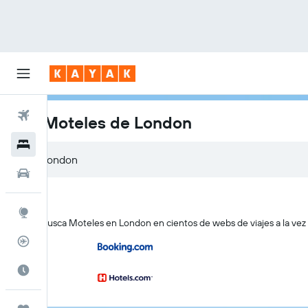
Vuelos
Los Moteles de London
Hoteles
Autos
Explore
KAYAK busca Moteles en London en cientos de webs de viajes a la vez
Rastreador
Cuándo ir