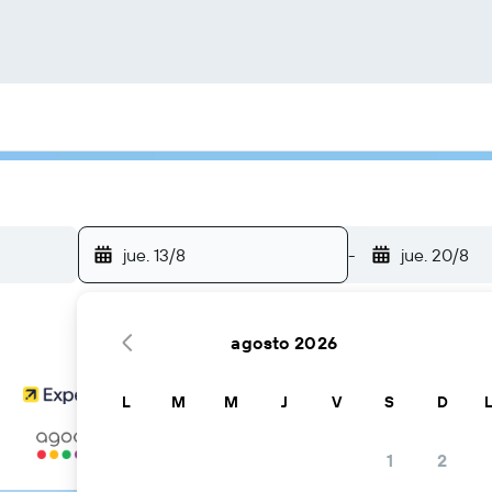
jue. 13/8
-
jue. 20/8
agosto 2026
L
M
M
J
V
S
D
...y más
1
2