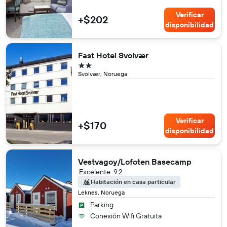
Verificar
+$202
disponibilidad
Fast Hotel Svolvær
2 estrellas
Svolvær, Noruega
Verificar
+$170
disponibilidad
Vestvagoy/Lofoten Basecamp
Excelente
9.2
Habitación en casa particular
Leknes, Noruega
Parking
Conexión Wifi Gratuita