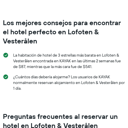
promedio
de
una
habitación
Los mejores consejos para encontrar
para
este
el hotel perfecto en Lofoten &
fin
Vesterålen
de
semana,
calculado
La habitación de hotel de 3 estrellas más barata en Lofoten &
a
Vesterålen encontrada en KAYAK en las últimas 2 semanas fue
partir
de $87, mientras que la más cara fue de $541.
de
los
¿Cuántos días debería alojarme? Los usuarios de KAYAK
últimos
normalmente reservan alojamiento en Lofoten & Vesterålen por
3 días.
1 día.
Preguntas frecuentes al reservar un
hotel en Lofoten & Vesterålen