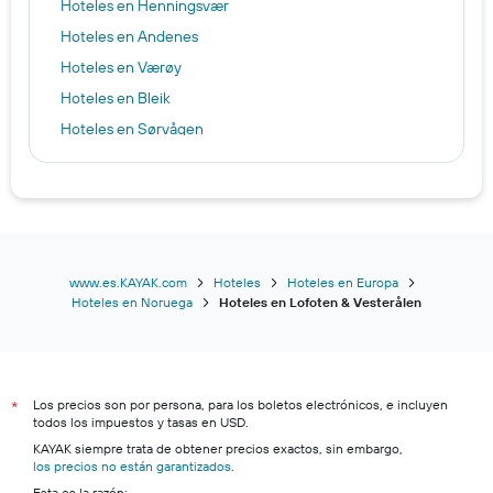
Hoteles en Henningsvær
Hoteles en Andenes
Hoteles en Værøy
Hoteles en Bleik
Hoteles en Sørvågen
Hoteles en Ballstad
Hoteles en Bø i Vesterålen
Hoteles en Lødingen
Hoteles en Ramberg
www.es.KAYAK.com
Hoteles
Hoteles en Europa
Hoteles en Noruega
Hoteles en Lofoten & Vesterålen
Los precios son por persona, para los boletos electrónicos, e incluyen
*
todos los impuestos y tasas en USD.
KAYAK siempre trata de obtener precios exactos, sin embargo,
los precios no están garantizados
.
Esta es la razón: