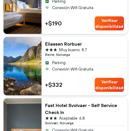
Parking
Conexión Wifi Gratuita
Verificar
+$190
disponibilidad
Eliassen Rorbuer
3 estrellas
Muy bueno
8.7
Reine, Noruega
Parking
Conexión Wifi Gratuita
Verificar
+$332
disponibilidad
Fast Hotel Svolvaer - Self Service
Check In
3 estrellas
Aceptable
6.8
Svolvær, Noruega
Conexión Wifi Gratuita