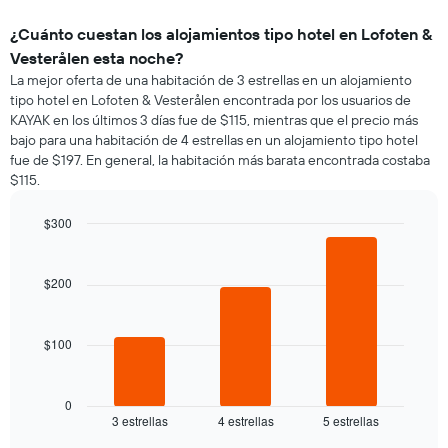
¿Cuánto cuestan los alojamientos tipo hotel en Lofoten &
Vesterålen esta noche?
La mejor oferta de una habitación de 3 estrellas en un alojamiento
tipo hotel en Lofoten & Vesterålen encontrada por los usuarios de
KAYAK en los últimos 3 días fue de $115, mientras que el precio más
bajo para una habitación de 4 estrellas en un alojamiento tipo hotel
fue de $197. En general, la habitación más barata encontrada costaba
$115.
$300
Bar
Chart
graphic.
chart
with
$200
3
bars.
$100
El
siguiente
gráfico
muestra
0
3 estrellas
4 estrellas
5 estrellas
el
End
of
precio
interactive