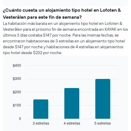
promedio
chart
de
¿Cuánto cuesta un alojamiento tipo hotel en Lofoten &
una
Vesterålen para este fin de semana?
habitación
La habitación más barata en un alojamiento tipo hotel en Lofoten &
para
Vesterålen para el próximo fin de semana encontrada en KAYAK en los
esta
últimos 3 días costaba $147 por noche. Para las mismas fechas, se
noche,
encontraron habitaciones de 3 estrellas en un alojamiento tipo hotel
calculado
desde $147 por noche y habitaciones de 4 estrellas en alojamientos
a
tipo hotel desde $232 por noche.
partir
de
los
$400
últimos
Bar
Chart
3 días
graphic.
chart
$300
with
y
3
agrupado
bars.
$200
por
número
El
de
$100
siguiente
estrellas
gráfico
El
muestra
0
gráfico
3 estrellas
4 estrellas
5 estrellas
el
End
muestra
of
precio
interactive