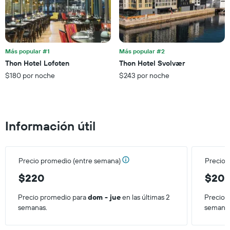
gráfico
una
muestra
habitación
1
para
eje
esta
X
noche,
que
Más popular #1
Más popular #2
calculado
indica
Thon Hotel Lofoten
Thon Hotel Svolvær
a
las
partir
$180 por noche
$243 por noche
categorías
de
de
los
los
últimos
hoteles
3 días
por
Información útil
estrellas.
El
gráfico
muestra
Precio promedio (entre semana)
Precio 
1
$220
$20
eje
X
que
Precio promedio para
dom - jue
en las últimas 2
Precio 
indica
semanas.
semana
el
precio