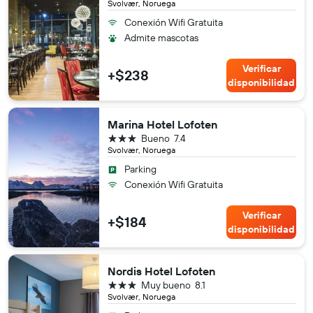
Svolvær, Noruega
Conexión Wifi Gratuita
Admite mascotas
Verificar
+$238
disponibilidad
Marina Hotel Lofoten
3 estrellas
Bueno
7.4
Svolvær, Noruega
Parking
Conexión Wifi Gratuita
Verificar
+$184
disponibilidad
Nordis Hotel Lofoten
3 estrellas
Muy bueno
8.1
Svolvær, Noruega