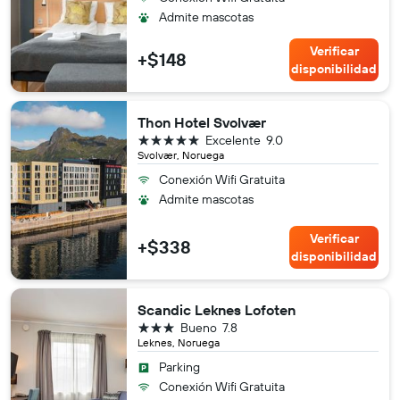
Admite mascotas
Verificar
+$148
disponibilidad
Thon Hotel Svolvær
5 estrellas
Excelente
9.0
Svolvær, Noruega
Conexión Wifi Gratuita
Admite mascotas
Verificar
+$338
disponibilidad
Scandic Leknes Lofoten
3 estrellas
Bueno
7.8
Leknes, Noruega
Parking
Conexión Wifi Gratuita