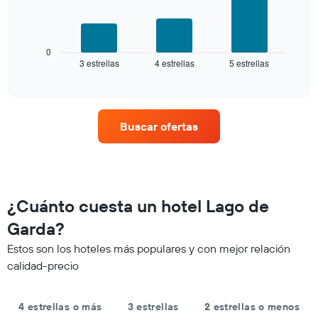
número
El
de
siguiente
estrellas
gráfico
El
muestra
0
gráfico
3 estrellas
4 estrellas
5 estrellas
el
End
muestra
of
precio
interactive
1
promedio
chart
eje
de
X
una
que
Buscar ofertas
habitación
indica
para
las
este
categorías
fin
de
de
los
semana,
¿Cuánto cuesta un hotel Lago de
hoteles
calculado
por
Garda?
a
estrellas.
partir
El
Estos son los hoteles más populares y con mejor relación
de
gráfico
calidad-precio
los
muestra
últimos
1
3 días
eje
4 estrellas o más
3 estrellas
2 estrellas o menos
y
X