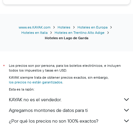
Hoteles en Malcesine
Hoteles en Garda
Hoteles en Brenzone
Hoteles en Torri Del Benaco
www.es.KAYAK.com
Hoteles
Hoteles en Europa
Hoteles en Italia
Hoteles en Trentino Alto Adige
Hoteles en Manerba del Garda
Hoteles en Lago de Garda
Hoteles en Lazise
Hoteles en Padenghe sul Garda
Hoteles en Nago–Torbole
Los precios son por persona, para los boletos electrónicos, e incluyen
*
Hoteles en Pieve di Ledro
todos los impuestos y tasas en USD.
Hoteles en Gargnano
KAYAK siempre trata de obtener precios exactos, sin embargo,
los precios no están garantizados
.
Hoteles en Saló
Esta es la razón:
Hoteles en Moniga del Garda
KAYAK no es el vendedor.
Hoteles en San Zeno di Montagna
Agregamos montones de datos para ti
Hoteles en Lonato del Garda
Hoteles en Affi
¿Por qué los precios no son 100% exactos?
Hoteles en Tremosine