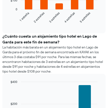
$100
El
siguiente
0
gráfico
3 estrellas
5 estrellas
2 estrellas
4 estrellas
1 estrella
muestra
el
End
of
precio
interactive
promedio
chart
de
¿Cuánto cuesta un alojamiento tipo hotel en Lago de
una
Garda para este fin de semana?
habitación
La habitación más barata en un alojamiento tipo hotel en Lago de
para
Garda para el próximo fin de semana encontrada en KAYAK en los
esta
últimos 3 días costaba $91 por noche. Para las mismas fechas, se
noche,
encontraron habitaciones de 3 estrellas en un alojamiento tipo hotel
calculado
desde $91 por noche y habitaciones de 4 estrellas en alojamientos
a
tipo hotel desde $108 por noche.
partir
de
los
$400
últimos
Bar
Chart
3 días
graphic.
chart
with
y
3
agrupado
bars.
$200
por