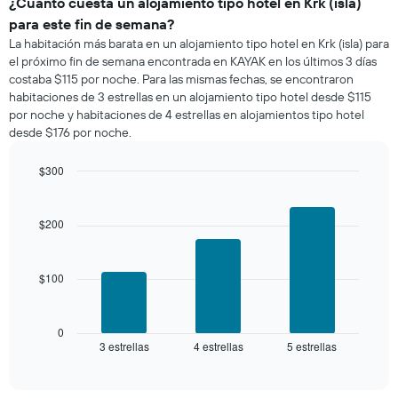
de
¿Cuánto cuesta un alojamiento tipo hotel en Krk (isla)
una
para este fin de semana?
habitación
La habitación más barata en un alojamiento tipo hotel en Krk (isla) para
para
el próximo fin de semana encontrada en KAYAK en los últimos 3 días
esta
costaba $115 por noche. Para las mismas fechas, se encontraron
noche,
habitaciones de 3 estrellas en un alojamiento tipo hotel desde $115
calculado
por noche y habitaciones de 4 estrellas en alojamientos tipo hotel
a
desde $176 por noche.
partir
de
los
$300
últimos
Bar
Chart
3 días
graphic.
chart
with
y
$200
3
agrupado
bars.
por
número
$100
El
de
siguiente
estrellas
gráfico
El
muestra
0
gráfico
3 estrellas
4 estrellas
5 estrellas
el
End
muestra
of
precio
interactive
1
promedio
chart
eje