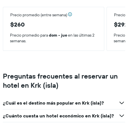
una
habitación
Precio promedio (entre semana)
Precio 
para
este
$260
$29
fin
de
Precio promedio para
dom - jue
en las últimas 2
Precio 
semana,
semanas.
semana
calculado
a
partir
de
los
últimos
Preguntas frecuentes al reservar un
3 días.
hotel en Krk (isla)
¿Cuál es el destino más popular en Krk (isla)?
¿Cuánto cuesta un hotel económico en Krk (isla)?