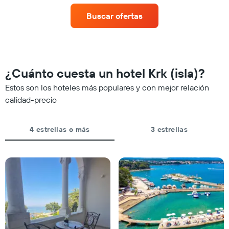
de
X
una
que
Buscar ofertas
habitación
indica
para
las
este
categorías
fin
de
de
los
semana,
¿Cuánto cuesta un hotel Krk (isla)?
hoteles
calculado
por
Estos son los hoteles más populares y con mejor relación
a
estrellas.
partir
calidad-precio
El
de
gráfico
los
muestra
últimos
4 estrellas o más
3 estrellas
1
3 días
eje
y
X
agrupado
que
por
indica
número
el
de
precio
estrellas
promedio
El
de
gráfico
una
muestra
habitación