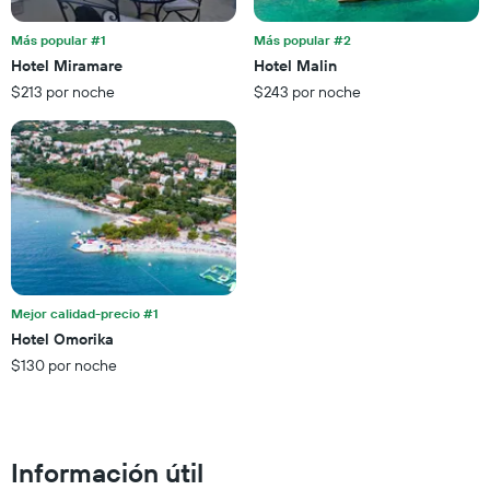
1
para
eje
esta
Más popular #1
Más popular #2
X
noche,
Hotel Miramare
Hotel Malin
que
calculado
$213 por noche
$243 por noche
indica
a
las
partir
categorías
de
de
los
los
últimos
hoteles
3 días
por
estrellas.
El
gráfico
muestra
Mejor calidad-precio #1
1
Hotel Omorika
eje
X
$130 por noche
que
indica
el
precio
Información útil
promedio
de