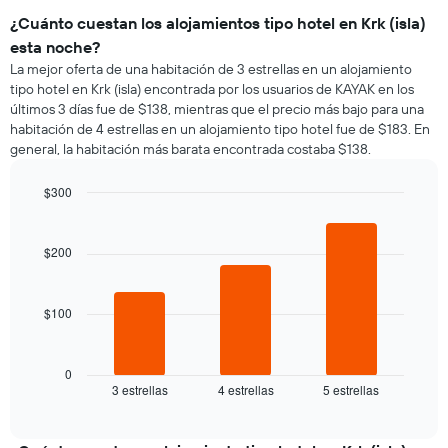
¿Cuánto cuestan los alojamientos tipo hotel en Krk (isla)
esta noche?
La mejor oferta de una habitación de 3 estrellas en un alojamiento
tipo hotel en Krk (isla) encontrada por los usuarios de KAYAK en los
últimos 3 días fue de $138, mientras que el precio más bajo para una
habitación de 4 estrellas en un alojamiento tipo hotel fue de $183. En
general, la habitación más barata encontrada costaba $138.
$300
Bar
Chart
graphic.
chart
with
$200
3
bars.
$100
El
siguiente
gráfico
muestra
0
3 estrellas
4 estrellas
5 estrellas
el
End
of
precio
interactive
promedio
chart