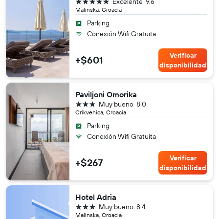
5 estrellas
Excelente
9.6
Malinska, Croacia
Parking
Conexión Wifi Gratuita
Verificar
+$601
disponibilidad
Paviljoni Omorika
3 estrellas
Muy bueno
8.0
Crikvenica, Croacia
Parking
Conexión Wifi Gratuita
Verificar
+$267
disponibilidad
Hotel Adria
3 estrellas
Muy bueno
8.4
Malinska, Croacia