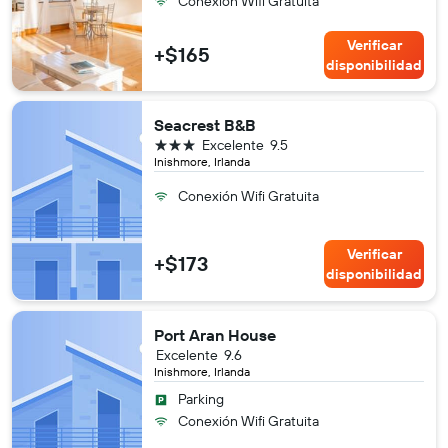
Conexión Wifi Gratuita
Verificar
+$165
disponibilidad
Seacrest B&B
3 estrellas
Excelente
9.5
Inishmore, Irlanda
Conexión Wifi Gratuita
Verificar
+$173
disponibilidad
Port Aran House
Excelente
9.6
Inishmore, Irlanda
Parking
Conexión Wifi Gratuita