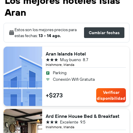
Los mejores hoteles Islas
Aran
Estos son los mejores precios para
Cambiar fechas
estas fechas:
13 - 14 ago.
Aran Islands Hotel
3 estrellas
Muy bueno
8.7
Inishmore, Irlanda
Parking
Conexión Wifi Gratuita
Verificar
+$273
disponibilidad
Ard Einne House Bed & Breakfast
3 estrellas
Excelente
9.5
Inishmore, Irlanda