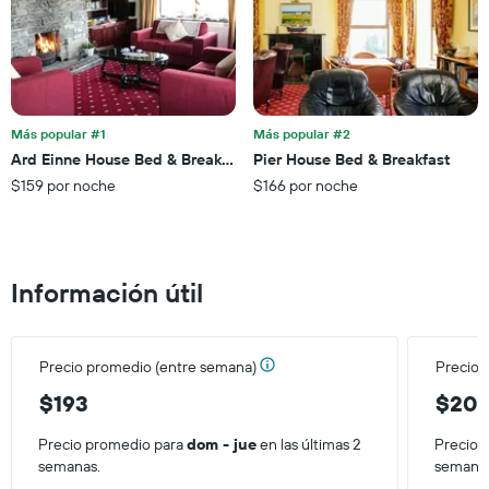
Más popular #1
Más popular #2
Ard Einne House Bed & Breakfast
Pier House Bed & Breakfast
$159 por noche
$166 por noche
Información útil
Precio promedio (entre semana)
Precio 
$193
$20
Precio promedio para
dom - jue
en las últimas 2
Precio 
semanas.
semana