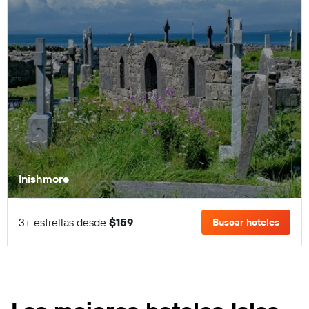
Inishmore
3+ estrellas desde
$159
Buscar hoteles