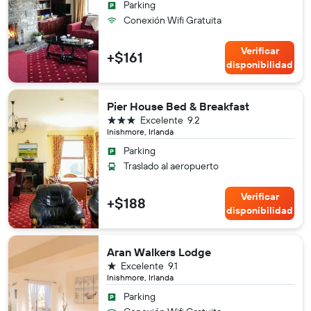
Parking
Conexión Wifi Gratuita
Verificar
+$161
disponibilidad
Pier House Bed & Breakfast
3 estrellas
Excelente
9.2
Inishmore, Irlanda
Parking
Traslado al aeropuerto
Verificar
+$188
disponibilidad
Aran Walkers Lodge
1 estrella
Excelente
9.1
Inishmore, Irlanda
Parking