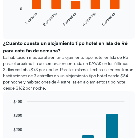
El
siguiente
0
gráfico
3 estrellas
5 estrellas
2 estrellas
4 estrellas
1 estrella
muestra
el
End
of
precio
interactive
promedio
chart
de
¿Cuánto cuesta un alojamiento tipo hotel en Isla de Ré
una
para este fin de semana?
habitación
La habitación más barata en un alojamiento tipo hotel en Isla de Ré
para
para el próximo fin de semana encontrada en KAYAK en los últimos
esta
3 días costaba $73 por noche. Para las mismas fechas, se encontraron
noche,
habitaciones de 3 estrellas en un alojamiento tipo hotel desde $84
calculado
por noche y habitaciones de 4 estrellas en alojamientos tipo hotel
a
desde $162 por noche.
partir
de
los
$400
últimos
Bar
Chart
3 días
graphic.
chart
$300
with
y
4
agrupado
bars.
$200
por
número