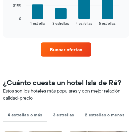
El
de
$100
siguiente
estrellas
gráfico
El
muestra
0
gráfico
1 estrella
3 estrellas
4 estrellas
5 estrellas
el
End
muestra
of
precio
interactive
1
promedio
chart
eje
de
X
una
que
Buscar ofertas
habitación
indica
para
las
este
categorías
fin
de
de
los
semana,
¿Cuánto cuesta un hotel Isla de Ré?
hoteles
calculado
por
Estos son los hoteles más populares y con mejor relación
a
estrellas.
partir
calidad-precio
El
de
gráfico
los
muestra
últimos
4 estrellas o más
3 estrellas
2 estrellas o menos
1
3 días
eje
y
X
agrupado