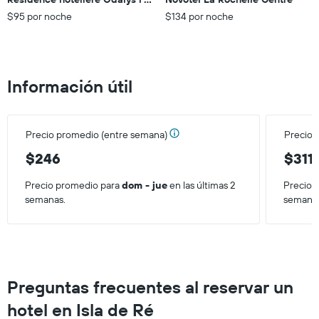
eje
X
$95 por noche
$134 por noche
que
indica
el
precio
Información útil
promedio
de
una
habitación
Precio promedio (entre semana)
Precio 
para
este
$246
$311
fin
de
Precio promedio para
dom - jue
en las últimas 2
Precio 
semana,
semanas.
semana
calculado
a
partir
de
los
últimos
Preguntas frecuentes al reservar un
3 días.
hotel en Isla de Ré