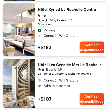
Hôtel Kyriad La Rochelle Centre
Ville
3 estrellas
Muy bueno
8.5
Downtown
Parking
Conexión Wifi Gratuita
Verificar
+$183
disponibilidad
Hôtel Les Gens de Mer La Rochelle
2 estrellas
Bueno
7.9
La Rochelle, Charente Marítimo, Francia
Conexión Wifi Gratuita
Admite mascotas
Verificar
+$107
disponibilidad