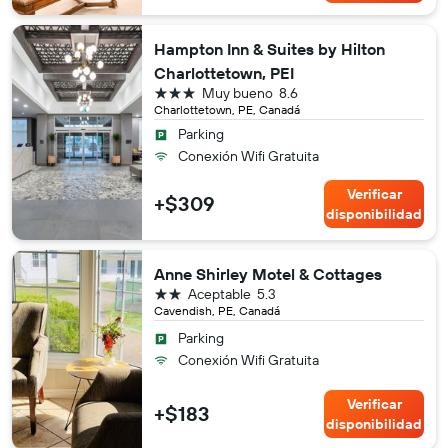
Hampton Inn & Suites by Hilton
Charlottetown, PEI
3 estrellas
Muy bueno
8.6
Charlottetown, PE, Canadá
Parking
Conexión Wifi Gratuita
Verificar
+$309
disponibilidad
Anne Shirley Motel & Cottages
2 estrellas
Aceptable
5.3
Cavendish, PE, Canadá
Parking
Conexión Wifi Gratuita
Verificar
+$183
disponibilidad