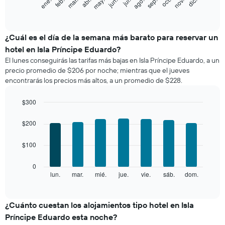
feb.
may.
ago.
nov.
ene.
abr.
jul.
oct.
mar.
jun.
sep.
dic.
siguiente
End
of
gráfico
interactive
muestra
chart
el
¿Cuál es el día de la semana más barato para reservar un
precio
hotel en Isla Príncipe Eduardo?
promedio
El lunes conseguirás las tarifas más bajas en Isla Príncipe Eduardo, a un
de
precio promedio de $206 por noche; mientras que el jueves
una
encontrarás los precios más altos, a un promedio de $228.
habitación
por
mes
$300
El
Bar
Chart
gráfico
graphic.
chart
$200
with
muestra
7
1
$100
bars.
eje
X
El
0
que
siguiente
lun.
mar.
mié.
jue.
vie.
sáb.
dom.
End
indica
of
gráfico
los
interactive
muestra
chart
meses.
el
¿Cuánto cuestan los alojamientos tipo hotel en Isla
El
precio
gráfico
Príncipe Eduardo esta noche?
promedio