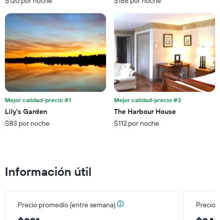
$120 por noche
$168 por noche
la
para
estadía
este
El
fin
gráfico
de
muestra
semana,
1
calculado
eje
a
Y
partir
que
de
indica
los
el
últimos
Mejor calidad-precio #1
Mejor calidad-precio #2
precio
3 días.
Lily's Garden
The Harbour House
promedio
$83 por noche
$112 por noche
de
una
habitación
Información útil
Precio promedio (entre semana)
Precio 