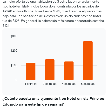
muestra
La mejor oferta de una habitación de 3 estrellas en un alojamiento
de
1
tipo hotel en Isla Príncipe Eduardo encontrada por los usuarios de
una
eje
KAYAK en los últimos 3 días fue de $143, mientras que el precio más
habitación
Y
bajo para una habitación de 4 estrellas en un alojamiento tipo hotel
por
que
fue de $128. En general, la habitación más barata encontrada costaba
cada
indica
$121.
día
el
de
precio
la
$300
promedio
semana
Bar
de
Chart
El
graphic.
chart
una
gráfico
with
$200
habitación
4
muestra
bars.
1
eje
$100
El
X
siguiente
que
gráfico
indica
muestra
0
los
1 estrella
3 estrellas
4 estrellas
5 estrellas
el
End
días
of
precio
de
interactive
promedio
chart
la
de
¿Cuánto cuesta un alojamiento tipo hotel en Isla Príncipe
semana.
una
El
Eduardo para este fin de semana?
habitación