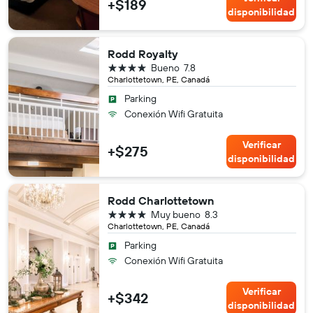
+$189
disponibilidad
Rodd Royalty
4 estrellas
Bueno
7.8
Charlottetown, PE, Canadá
Parking
Conexión Wifi Gratuita
Verificar
+$275
disponibilidad
Rodd Charlottetown
4 estrellas
Muy bueno
8.3
Charlottetown, PE, Canadá
Parking
Conexión Wifi Gratuita
Verificar
+$342
disponibilidad