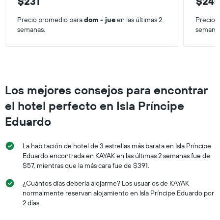
$231
$24
Precio promedio para
dom - jue
en las últimas 2
Precio 
semanas.
semana
Los mejores consejos para encontrar
el hotel perfecto en Isla Príncipe
Eduardo
La habitación de hotel de 3 estrellas más barata en Isla Príncipe
Eduardo encontrada en KAYAK en las últimas 2 semanas fue de
$57, mientras que la más cara fue de $391.
¿Cuántos días debería alojarme? Los usuarios de KAYAK
normalmente reservan alojamiento en Isla Príncipe Eduardo por
2 días.