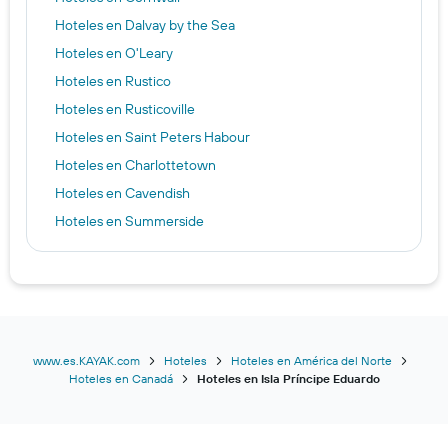
Hoteles en Dalvay by the Sea
Hoteles en O'Leary
Hoteles en Rustico
Hoteles en Rusticoville
Hoteles en Saint Peters Habour
Hoteles en Charlottetown
Hoteles en Cavendish
Hoteles en Summerside
Hoteles en Souris
Hoteles en Montague
Hoteles en York
Hoteles en North Rustico
Hoteles en Stanley Bridge
www.es.KAYAK.com
Hoteles
Hoteles en América del Norte
Hoteles en Canadá
Hoteles en Isla Príncipe Eduardo
Hoteles en Georgetown
Hoteles en Stratford
Hoteles en Murray Harbour