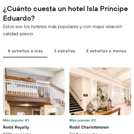
X
noche,
que
¿Cuánto cuesta un hotel Isla Príncipe
que
calculado
se
indica
a
acerca
Eduardo?
las
partir
la
categorías
Estos son los hoteles más populares y con mejor relación
de
fecha
de
los
de
calidad-precio
los
últimos
la
hoteles
3 días
estadía
por
El
4 estrellas o más
3 estrellas
2 estrellas o menos
estrellas.
gráfico
El
muestra
gráfico
1
muestra
eje
1
X
eje
que
X
indica
que
la
indica
cantidad
el
de
precio
días
promedio
que
de
Más popular #1
Más popular #2
faltan
una
Rodd Royalty
Rodd Charlottetown
para
habitación