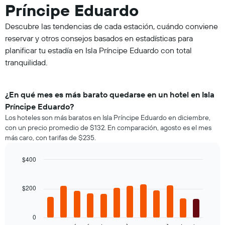
Príncipe Eduardo
Descubre las tendencias de cada estación, cuándo conviene
reservar y otros consejos basados en estadísticas para
planificar tu estadía en Isla Príncipe Eduardo con total
tranquilidad.
¿En qué mes es más barato quedarse en un hotel en Isla
Príncipe Eduardo?
Los hoteles son más baratos en Isla Príncipe Eduardo en diciembre,
con un precio promedio de $132. En comparación, agosto es el mes
más caro, con tarifas de $235.
$400
Bar
Chart
graphic.
chart
with
$200
12
bars.
0
El