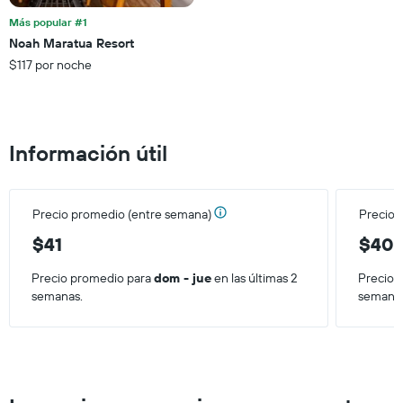
que
Más popular #1
faltan
Noah Maratua Resort
para
$117 por noche
la
estadía
El
gráfico
muestra
Información útil
1
eje
Y
que
Precio promedio (entre semana)
Precio 
indica
el
$41
$40
precio
promedio
Precio promedio para
dom - jue
en las últimas 2
Precio 
de
semanas.
semana
una
habitación