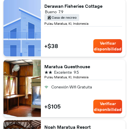
Derawan Fisheries Cottage
Bueno
7.9
Casa de recreo
Pulau Maratua, KI, Indonesia
Verificar
+$38
disponibilidad
Maratua Guesthouse
2 estrellas
Excelente
9.5
Pulau Maratua, KI, Indonesia
Conexión Wifi Gratuita
Verificar
+$105
disponibilidad
Noah Maratua Resort