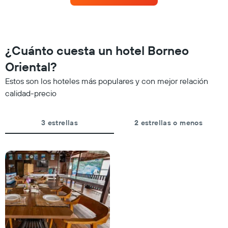
una
la
habitación
semana.
a
El
medida
gráfico
que
muestra
¿Cuánto cuesta un hotel Borneo
se
1
acerca
Oriental?
eje
la
Y
Estos son los hoteles más populares y con mejor relación
fecha
que
de
calidad-precio
indica
la
el
estadía
precio
El
3 estrellas
2 estrellas o menos
promedio
gráfico
de
muestra
una
1
habitación
eje
X
que
indica
la
cantidad
de
días