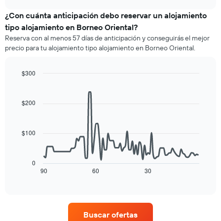
muestra
chart
meses.
el
¿Con cuánta anticipación debo reservar un alojamiento
El
precio
gráfico
tipo alojamiento en Borneo Oriental?
promedio
muestra
Reserva con al menos 57 días de anticipación y conseguirás el mejor
de
1
precio para tu alojamiento tipo alojamiento en Borneo Oriental.
una
eje
habitación
Y
por
que
$300
cada
indica
Line
Chart
día
graphic.
el
chart
de
with
precio
$200
la
90
promedio
data
semana
de
points.
El
una
$100
gráfico
habitación
El
muestra
siguiente
1
cuadro
eje
0
muestra
90
60
30
End
X
of
cómo
que
interactive
varía
indica
chart
el
los
precio
días
Buscar ofertas
de
de