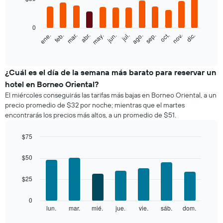
12
bars.
0
El
feb.
may.
ago.
nov.
ene.
abr.
jul.
oct.
mar.
jun.
sep.
dic.
siguiente
End
of
gráfico
interactive
muestra
chart
el
¿Cuál es el día de la semana más barato para reservar un
precio
hotel en Borneo Oriental?
promedio
El miércoles conseguirás las tarifas más bajas en Borneo Oriental, a un
de
precio promedio de $32 por noche; mientras que el martes
una
encontrarás los precios más altos, a un promedio de $51.
habitación
por
mes
$75
El
Bar
Chart
gráfico
graphic.
chart
$50
with
muestra
7
1
$25
bars.
eje
X
El
0
que
siguiente
lun.
mar.
mié.
jue.
vie.
sáb.
dom.
End
indica
of
gráfico
los
interactive