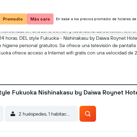
Ver en el mapa
Promedio
Más caro
En base a los precios promedio de hoteles de 
 microondas en una zona común y lavandería. La conexión wifi en
24 horas. DEL style Fukuoka - Nishinakasu by Daiwa Roynet Hotel
 higiene personal gratuitos. Se ofrece una televisión de pantall
ukuoka ofrece acceso a Internet wifi gratis con una velocidad de
style Fukuoka Nishinakasu by Daiwa Roynet Hot
2 huéspedes, 1 habitación