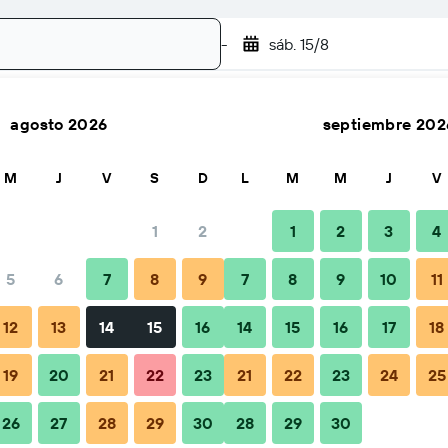
-
sáb. 15/8
agosto 2026
septiembre 202
Buscar
M
J
V
S
D
L
M
M
J
V
1
2
1
2
3
4
5
6
7
8
9
7
8
9
10
11
ejos y preguntas frecuentes
Alojamientos cercanos
12
13
14
15
16
14
15
16
17
18
19
20
21
22
23
21
22
23
24
25
26
27
28
29
30
28
29
30