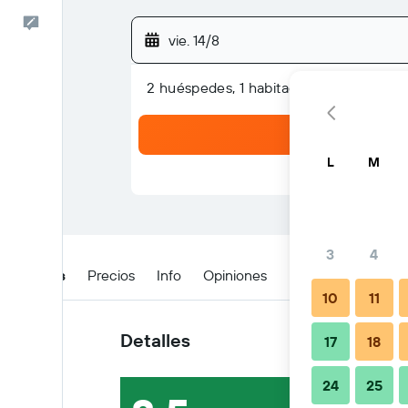
Comentarios
vie. 14/8
2 huéspedes, 1 habitación
L
M
3
4
Detalles
Precios
Info
Opiniones
Ubicación
Cons
10
11
Detalles
17
18
24
25