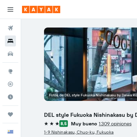
Vuelos
Hoteles
Autos
Explore
Rastreador
Fotos de DEL style Fukuoka Nishinakasu by Daiwa R
Cuándo ir
DEL style Fukuoka Nishinakasu by 
Trips
Muy bueno
1.309 opiniones
8,5
3 estrellas
Español
1-9 Nishinakasu, Chuo-ku, Fukuoka