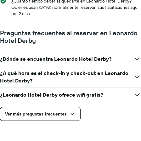
fecha
¿Cuánto tiempo deberías quedarte en Leonardo Hotel Derby?
indica
de
Quienes usan KAYAK normalmente reservan sus habitaciones aquí
el
la
por 2 días.
precio
estadía
promedio
El
de
gráfico
Preguntas frecuentes al reservar en Leonardo
una
muestra
Hotel Derby
habitación
1
eje
X
¿Dónde se encuentra Leonardo Hotel Derby?
que
indica
la
¿A qué hora es el check-in y check-out en Leonardo
cantidad
Hotel Derby?
de
días
¿Leonardo Hotel Derby ofrece wifi gratis?
que
faltan
para
la
Ver más preguntas frecuentes
estadía
El
gráfico
muestra