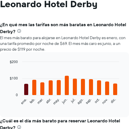
Leonardo Hotel Derby
¿En qué mes las tarifas son más baratas en Leonardo Hotel
Derby?
El mes más barato para alojarse en Leonardo Hotel Derby es enero, con
una tarifa promedio por noche de $69. El mes más caro es junio, a un
precio de $119 por noche.
$200
Bar
Chart
graphic.
chart
with
$100
12
bars.
0
El
feb.
may.
ago.
nov.
mar.
jun.
sep.
dic.
ene.
abr.
jul.
oct.
siguiente
End
of
gráfico
interactive
muestra
chart
el
¿Cuál es el día más barato para reservar Leonardo Hotel
precio
Derby?