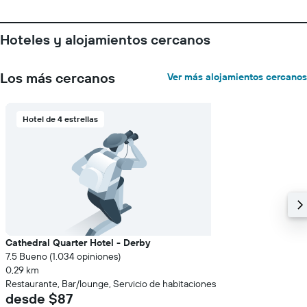
1
eje
Y
Hoteles y alojamientos cercanos
que
indica
el
Los más cercanos
Ver más alojamientos cercanos
precio
promedio
de
Hotel de 4 estrellas
una
habitación
Cathedral Quarter Hotel - Derby
7.5 Bueno (1.034 opiniones)
0,29 km
Restaurante, Bar/lounge, Servicio de habitaciones
desde $87