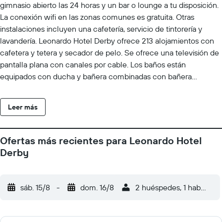
gimnasio abierto las 24 horas y un bar o lounge a tu disposición.
La conexión wifi en las zonas comunes es gratuita. Otras
instalaciones incluyen una cafetería, servicio de tintorería y
lavandería. Leonardo Hotel Derby ofrece 213 alojamientos con
cafetera y tetera y secador de pelo. Se ofrece una televisión de
pantalla plana con canales por cable. Los baños están
equipados con ducha y bañera combinadas con bañera
profunda. Los huéspedes pueden navegar por la web gracias a
nuestro acceso a Internet gratis (por cable y wifi). Los servicios
Leer más
de ocio y esparcimiento en este hotel incluyen gimnasio abierto
las 24 horas.
Ofertas más recientes para Leonardo Hotel
Derby
sáb. 15/8
-
dom. 16/8
2 huéspedes, 1 habitació