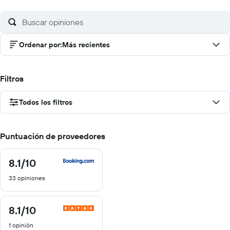
Ordenar por
:
Más recientes
Filtros
Todos los filtros
Puntuación de proveedores
8.1
/10
8.1
de
33 opiniones
10
8.1
/10
8.1
de
1 opinión
10