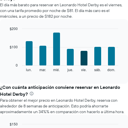
promedio
El día más barato para reservar en Leonardo Hotel Derby es el viernes,
de
con una tarifa promedio por noche de $81. El día más caro es el
una
miércoles, a un precio de $182 por noche.
habitación
por
mes
$200
El
Bar
Chart
gráfico
graphic.
chart
with
muestra
$100
7
1
bars.
eje
X
El
0
que
siguiente
lun.
mar.
mié.
jue.
vie.
sáb.
dom.
End
indica
of
gráfico
los
interactive
muestra
chart
meses.
el
¿Con cuánta anticipación conviene reservar en Leonardo
El
precio
gráfico
Hotel Derby?
promedio
muestra
Para obtener el mejor precio en Leonardo Hotel Derby, reserva con
de
1
alrededor de 8 semanas de anticipación. Esto podría ahorrarte
una
eje
aproximadamente un 34%% en comparación con hacerlo a última hora.
habitación
Y
por
que
cada
$150
indica