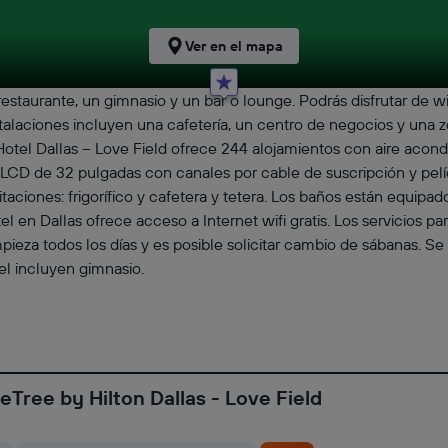
Ver en el mapa
staurante, un gimnasio y un bar o lounge. Podrás disfrutar de wi
nstalaciones incluyen una cafetería, un centro de negocios y una 
Hotel Dallas – Love Field ofrece 244 alojamientos con aire acondic
ón LCD de 32 pulgadas con canales por cable de suscripción y pel
bitaciones: frigorífico y cafetera y tetera. Los baños están equip
el en Dallas ofrece acceso a Internet wifi gratis. Los servicios p
mpieza todos los días y es posible solicitar cambio de sábanas. Se
el incluyen gimnasio.
Tree by Hilton Dallas - Love Field