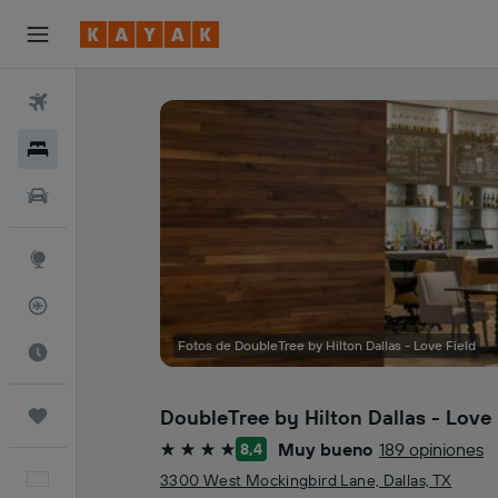
Vuelos
Hoteles
Autos
Explore
Rastreador
Fotos de DoubleTree by Hilton Dallas - Love Field
Cuándo ir
DoubleTree by Hilton Dallas - Love 
Trips
Muy bueno
189 opiniones
8,4
4 estrellas
Español
3300 West Mockingbird Lane, Dallas, TX