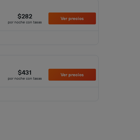
$282
Ver precios
por noche con tasas
$431
Ver precios
por noche con tasas