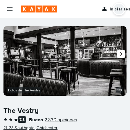
Iniciar se
Fotos de The Vestry
1/8
The Vestry
Bueno
2.330 opiniones
7,8
3 estrellas
21-23 Southgate, Chichester