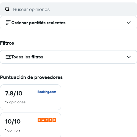
Ordenar por
:
Más recientes
Filtros
Todos los filtros
Puntuación de proveedores
7.8
/10
7.8
de
12 opiniones
10
10
/10
10
de
1 opinión
10