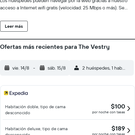
Los huéspedes pueden navegar por la web gracias a nuestro
acceso a Internet wifi gratis (velocidad: 25 Mbps o más). Se
ofrece servicio de limpieza todos los días y es posible solicitar
tabla de planchar con plancha.
Leer más
Ofertas más recientes para The Vestry
vie. 14/8
-
sáb. 15/8
2 huéspedes, 1 habitació
$100
Habitación doble, tipo de cama
por noche con tasas
desconocido
$189
Habitación deluxe, tipo de cama
por noche con tasas
desconocido