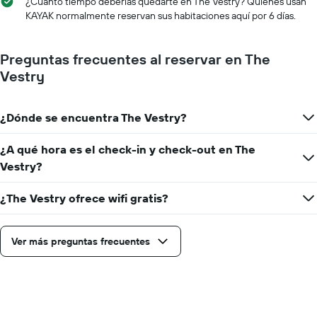
semana
¿Cuánto tiempo deberías quedarte en The Vestry? Quienes usan
promedio
El
KAYAK normalmente reservan sus habitaciones aquí por 6 días.
de
gráfico
una
muestra
habitación
1
Preguntas frecuentes al reservar en The
eje
Vestry
X
que
indica
¿Dónde se encuentra The Vestry?
los
días
de
¿A qué hora es el check-in y check-out en The
la
Vestry?
semana.
El
¿The Vestry ofrece wifi gratis?
gráfico
muestra
1
Ver más preguntas frecuentes
eje
Y
que
indica
el
precio