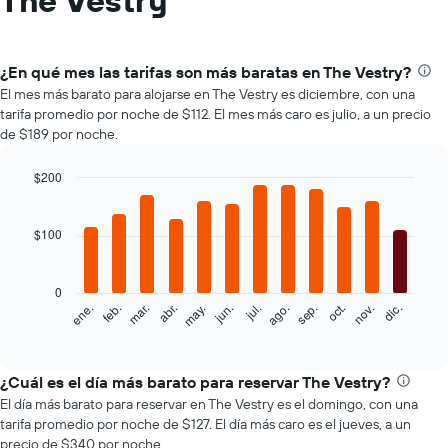
The Vestry
¿En qué mes las tarifas son más baratas en The Vestry?
El mes más barato para alojarse en The Vestry es diciembre, con una
tarifa promedio por noche de $112. El mes más caro es julio, a un precio
de $189 por noche.
$200
Bar
Chart
graphic.
chart
with
$100
12
bars.
0
El
feb.
may.
ago.
nov.
mar.
jun.
sep.
dic.
ene.
abr.
jul.
oct.
siguiente
End
of
gráfico
interactive
muestra
chart
el
¿Cuál es el día más barato para reservar The Vestry?
precio
El día más barato para reservar en The Vestry es el domingo, con una
promedio
tarifa promedio por noche de $127. El día más caro es el jueves, a un
de
precio de $340 por noche.