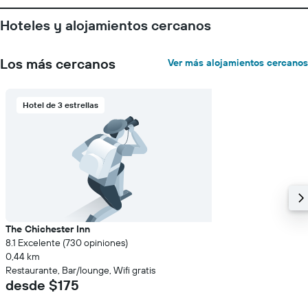
promedio
de
Hoteles y alojamientos cercanos
una
habitación
Los más cercanos
Ver más alojamientos cercanos
Hotel de 3 estrellas
The Chichester Inn
8.1 Excelente (730 opiniones)
0,44 km
Restaurante, Bar/lounge, Wifi gratis
desde $175