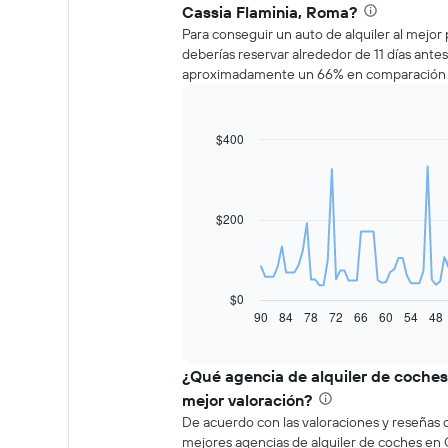
Cassia Flaminia, Roma?
Para conseguir un auto de alquiler al mejor
deberías reservar alrededor de 11 días antes
aproximadamente un 66% en comparación co
$400
Line
Chart
graphic.
chart
with
91
data
$200
points.
El
siguiente
gráfico
$0
muestra
90
84
78
72
66
60
54
48
End
of
cómo
interactive
varía
chart
el
¿Qué agencia de alquiler de coches 
precio
mejor valoración?
de
De acuerdo con las valoraciones y reseñas d
un
mejores agencias de alquiler de coches en Ca
auto