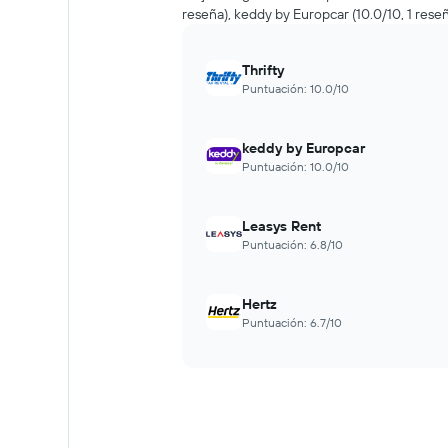
reseña), keddy by Europcar (10.0/10, 1 reseñ
de
renta
a
Thrifty
medida
Puntuación: 10.0/10
que
se
acerca
keddy by Europcar
la
Puntuación: 10.0/10
fecha
de
la
Leasys Rent
reserva.
El
Puntuación: 6.8/10
gráfico
muestra
1
Hertz
eje
Puntuación: 6.7/10
X
que
indica
la
cantidad
de