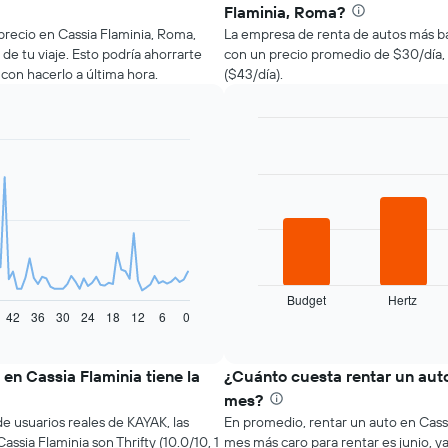
Flaminia, Roma?
 precio en Cassia Flaminia, Roma,
La empresa de renta de autos más ba
 de tu viaje. Esto podría ahorrarte
con un precio promedio de $30/día, 
n hacerlo a última hora.
($43/día).
Bar
Chart
graphic.
chart
with
4
bars.
El
siguiente
gráfico
muestra
Budget
Hertz
las
42
36
30
24
18
12
6
0
End
of
cuatro
interactive
empresas
chart
de
en Cassia Flaminia tiene la
¿Cuánto cuesta rentar un aut
renta
mes?
de
e usuarios reales de KAYAK, las
En promedio, rentar un auto en Cassi
autos
ssia Flaminia son Thrifty (10.0/10, 1
mes más caro para rentar es junio, y