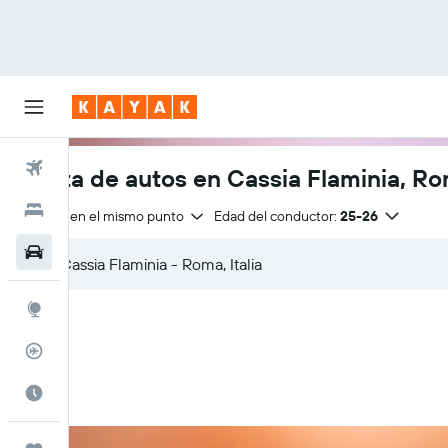
Vuelos
Renta de autos en Cassia Flaminia, R
Hoteles
Entrega en el mismo punto
Edad del conductor:
25-26
Autos
Explore
Rastreador
Cuándo ir