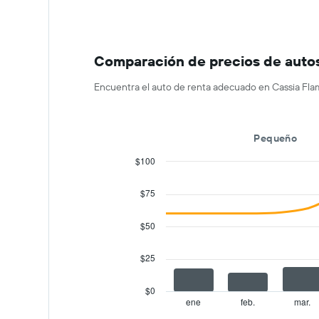
días
previos
a
la
Comparación de precios de autos 
reserva.
El
gráfico
Encuentra el auto de renta adecuado en Cassia Flam
muestra
1
eje
Pequeño
Y
que
$100
indica
Combination
Chart
el
graphic.
chart
$75
precio
with
promedio
2
de
data
$50
series.
un
auto
$25
The
de
chart
renta.
has
$0
1
ene
feb.
mar.
End
of
X