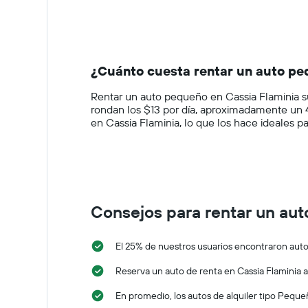
interactive
axis
chart
displaying
categories.
Range:
14
¿Cuánto cuesta rentar un auto pe
categories.
The
Rentar un auto pequeño en Cassia Flaminia su
chart
rondan los $13 por día, aproximadamente un
has
en Cassia Flaminia, lo que los hace ideales p
1
Y
axis
displaying
values.
Range:
0
Consejos para rentar un aut
to
100.
El 25% de nuestros usuarios encontraron auto
Reserva un auto de renta en Cassia Flaminia a
En promedio, los autos de alquiler tipo Peque