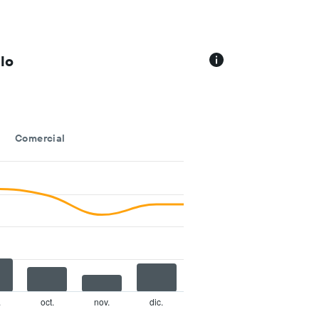
lo
Comercial
.
oct.
nov.
dic.