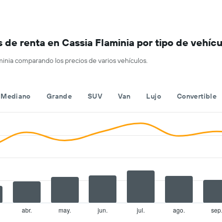
El
mes.
gráfico
El
muestra
gráfico
1
muestra
de renta en Cassia Flaminia por tipo de vehícu
eje
1
Y
eje
inia comparando los precios de varios vehículos.
que
X
indica
que
el
indica
precio
los
Mediano
Grande
SUV
Van
Lujo
Convertible
más
meses
barato
del
de
año.
un
El
auto
gráfico
de
muestra
renta
1
por
eje
empresa.
Y
que
indica
el
abr.
may.
jun.
jul.
ago.
sep
precio