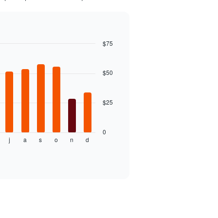
$75
$50
$25
0
j
a
s
o
n
d