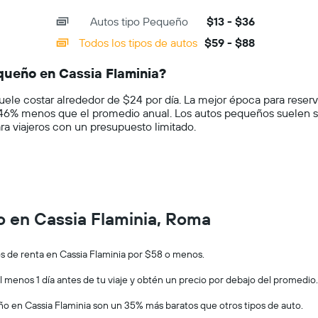
promedio
de
Autos tipo Pequeño
$13 - $36
un
auto
Todos los tipos de autos
$59 - $88
de
renta
queño en Cassia Flaminia?
por
día.
ele costar alrededor de $24 por día. La mejor época para reser
 46% menos que el promedio anual. Los autos pequeños suelen 
ara viajeros con un presupuesto limitado.
o en Cassia Flaminia, Roma
s de renta en Cassia Flaminia por $58 o menos.
l menos 1 día antes de tu viaje y obtén un precio por debajo del promedio.
ño en Cassia Flaminia son un 35% más baratos que otros tipos de auto.