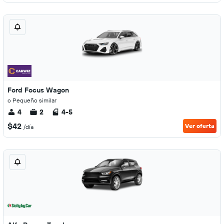
Ford Focus Wagon
o Pequeño similar
4
2
4-5
$42
Ver oferta
/día