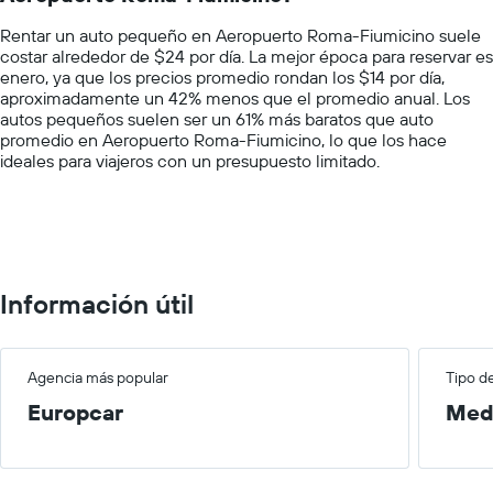
chart
empresa.
Rentar un auto pequeño en Aeropuerto Roma-Fiumicino suele
has
costar alrededor de $24 por día. La mejor época para reservar es
1
enero, ya que los precios promedio rondan los $14 por día,
Y
aproximadamente un 42% menos que el promedio anual. Los
axis
autos pequeños suelen ser un 61% más baratos que auto
displaying
promedio en Aeropuerto Roma-Fiumicino, lo que los hace
values.
ideales para viajeros con un presupuesto limitado.
Range:
0
to
75.
Información útil
Agencia más popular
Tipo d
Europcar
Med