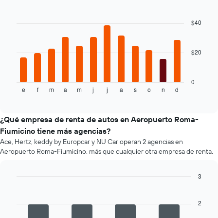
Bar
Chart
que
graphic.
chart
indica
with
$40
el
12
bars.
precio
más
$20
El
barato
siguiente
de
gráfico
un
muestra
0
auto
e
f
m
a
m
j
j
a
s
o
n
d
el
End
de
of
precio
renta
interactive
promedio
chart
por
de
¿Qué empresa de renta de autos en Aeropuerto Roma-
empresa.
un
Fiumicino tiene más agencias?
auto
Ace, Hertz, keddy by Europcar y NU Car operan 2 agencias en
de
Aeropuerto Roma-Fiumicino, más que cualquier otra empresa de renta.
renta
por
mes.
3
El
Bar
Chart
gráfico
graphic.
chart
muestra
with
2
4
1
bars.