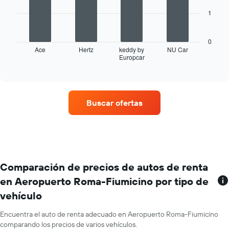
eje
X
1
El
que
siguiente
indica
gráfico
los
0
muestra
Ace
Hertz
keddy by
NU Car
meses
Europcar
las
End
del
of
cuatro
año.
interactive
empresas
chart
El
de
gráfico
renta
muestra
Buscar ofertas
de
1
autos
eje
con
Y
más
que
sucursales.
indica
El
el
gráfico
Comparación de precios de autos de renta
precio
muestra
promedio
en Aeropuerto Roma-Fiumicino por tipo de
1
de
vehículo
eje
un
X
auto
que
Encuentra el auto de renta adecuado en Aeropuerto Roma-Fiumicino
de
indica
comparando los precios de varios vehículos.
renta