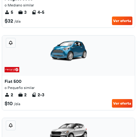
o Mediano similar
5
3
4-5
$32
Ver oferta
/día
Fiat 500
o Pequeño similar
2
2
2-3
$10
Ver oferta
/día