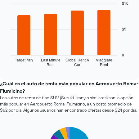
a
$10
medida
Bar
Chart
que
graphic.
chart
with
se
4
acerca
$5
bars.
la
fecha
El
de
siguiente
la
gráfico
0
reserva.
muestra
Target Italy
Last Minute
Global Rent A
Viaggiare
El
Rent
Car
Rent
las
End
gráfico
of
cuatro
interactive
muestra
empresas
chart
1
de
¿Cuál es el auto de renta más popular en Aeropuerto Roma-
eje
renta
Fiumicino?
X
de
que
Los autos de renta de tipo SUV (Suzuki Jimny o similares) son la opción
autos
indica
más popular en Aeropuerto Roma-Fiumicino, a un costo promedio de
más
la
$62 por día. Algunos usuarios han encontrado ofertas desde $24 por día.
económicas
cantidad
de
de
las
días
últimas
Pie
Chart
previos
graphic.
chart
72
a