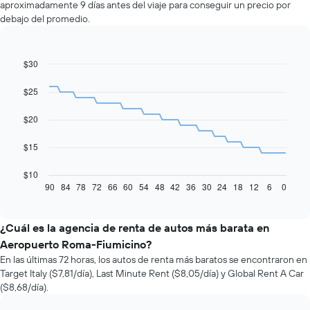
aproximadamente 9 días antes del viaje para conseguir un precio por
debajo del promedio.
$30
Line
Chart
graphic.
chart
with
$25
91
data
$20
points.
El
$15
siguiente
gráfico
$10
muestra
90
84
78
72
66
60
54
48
42
36
30
24
18
12
6
0
End
of
cómo
interactive
varía
chart
el
¿Cuál es la agencia de renta de autos más barata en
precio
Aeropuerto Roma-Fiumicino?
de
En las últimas 72 horas, los autos de renta más baratos se encontraron en
un
Target Italy ($7,81/día), Last Minute Rent ($8,05/día) y Global Rent A Car
auto
($8,68/día).
de
renta