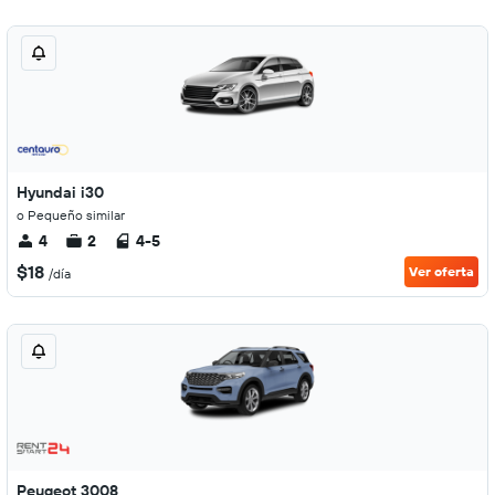
Hyundai i30
o Pequeño similar
4
2
4-5
$18
Ver oferta
/día
Peugeot 3008