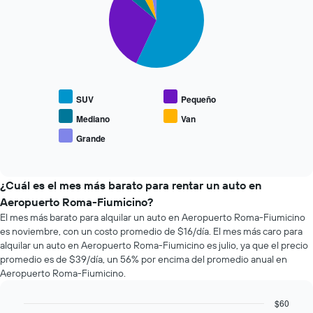
with
horas.
la
5
El
reserva.
slices.
gráfico
El
muestra
gráfico
El
1
muestra
siguiente
eje
1
gráfico
X
eje
muestra
que
SUV
Pequeño
Y
el
indica
que
precio
Mediano
Van
las
indica
promedio
Grande
4
End
el
de
empresas
of
precio
los
interactive
más
promedio
tipos
chart
baratas
de
de
¿Cuál es el mes más barato para rentar un auto en
de
un
autos
Aeropuerto Roma-Fiumicino?
renta
auto
más
El mes más barato para alquilar un auto en Aeropuerto Roma-Fiumicino
de
de
populares.
es noviembre, con un costo promedio de $16/día. El mes más caro para
autos
renta.
El
alquilar un auto en Aeropuerto Roma-Fiumicino es julio, ya que el precio
gráfico
promedio es de $39/día, un 56% por encima del promedio anual en
muestra
Aeropuerto Roma-Fiumicino.
1
eje
$60
Y