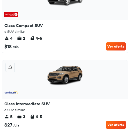
Class Compact SUV
o SUV similar
4
2
4-5
$18
Ver oferta
/día
Class Intermediate SUV
o SUV similar
5
3
4-5
$27
Ver oferta
/día