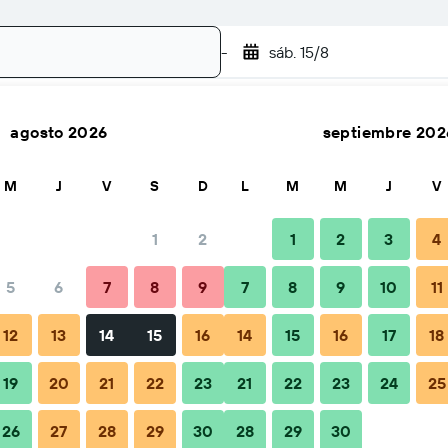
-
sáb. 15/8
agosto 2026
septiembre 202
Buscar
M
J
V
S
D
L
M
M
J
V
1
2
1
2
3
4
5
6
7
8
9
7
8
9
10
11
Consejos y preguntas frecuentes
Alojamientos cercanos
12
13
14
15
16
14
15
16
17
18
19
20
21
22
23
21
22
23
24
25
26
27
28
29
30
28
29
30