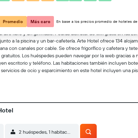
Ver en el mapa
Promedio
Más caro
En base a los precios promedio de hoteles de 
al aire libre y un gimnasio. Podrás disfrutar de wifi gratis en las
unto a la piscina y un bar-cafetería. Arte Hotel ofrece 134 aloja
lana con canales por cable. Se ofrece frigorífico y cafetera y te
al gratuitos. Los huéspedes pueden navegar por la web gracias a nu
yen escritorio y teléfono. Las habitaciones también incluyen bote
 servicios de ocio y esparcimiento en este hotel incluyen una pisc
Hotel
2 huéspedes, 1 habitación