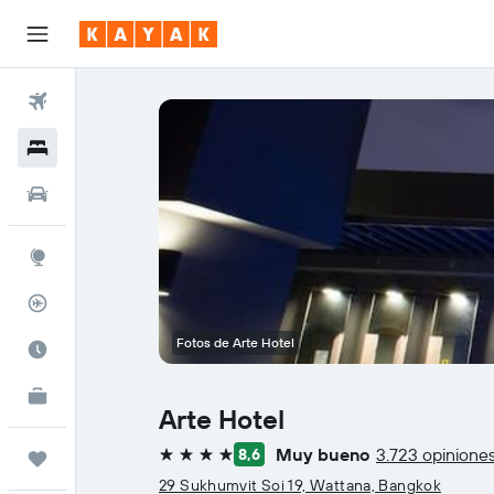
Vuelos
Hoteles
Autos
Explore
Rastreador
Fotos de Arte Hotel
Cuándo ir
KAYAK for Business
NUEVO
Arte Hotel
Muy bueno
3.723 opinione
8,6
Trips
4 estrellas
29 Sukhumvit Soi 19, Wattana, Bangkok