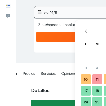
Español
vie. 14/8
Comentarios
2 huéspedes, 1 habitación
L
M
3
4
Detalles
Precios
Servicios
Opiniones
Ubicación
10
11
Detalles
17
18
24
25